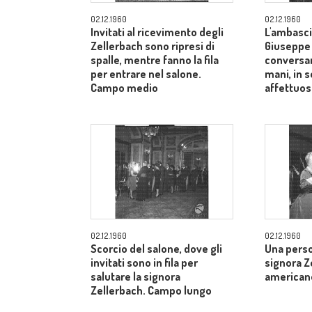
02.12.1960
02.12.1960
Invitati al ricevimento degli
L'ambasci
Zellerbach sono ripresi di
Giuseppe
spalle, mentre fanno la fila
conversan
per entrare nel salone.
mani, in 
Campo medio
affettuos
02.12.1960
02.12.1960
Scorcio del salone, dove gli
Una perso
invitati sono in fila per
signora Z
salutare la signora
american
Zellerbach. Campo lungo