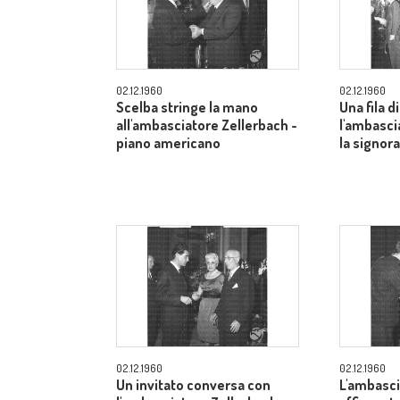
02.12.1960
02.12.1960
Scelba stringe la mano
Una fila di
all'ambasciatore Zellerbach -
l'ambasci
piano americano
la signor
02.12.1960
02.12.1960
Un invitato conversa con
L'ambasci