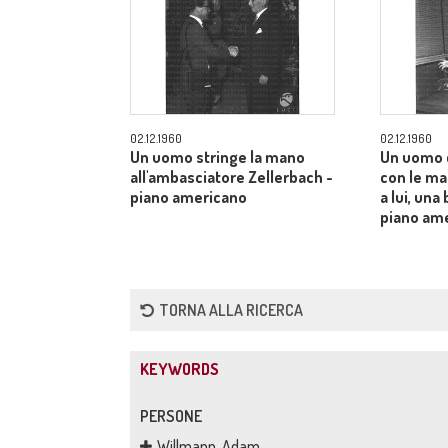
02.12.1960
02.12.1960
Un uomo stringe la mano
Un uomo 
all'ambasciatore Zellerbach -
con le man
piano americano
a lui, una
piano am
TORNA ALLA RICERCA
KEYWORDS
PERSONE
Willmann, Adam