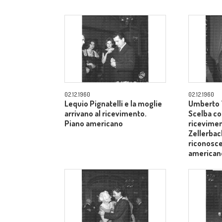
02.12.1960
02.12.1960
Lequio Pignatelli e la moglie
Umberto T
arrivano al ricevimento.
Scelba co
Piano americano
ricevimen
Zellerbach
riconosce
american