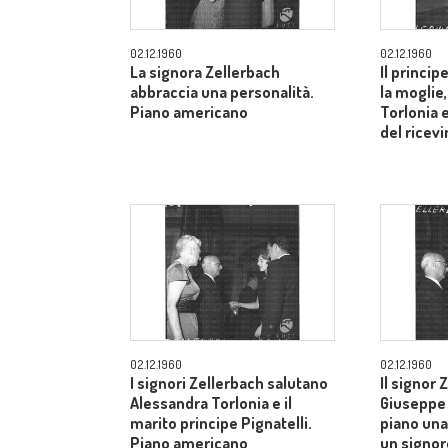
02.12.1960
02.12.1960
La signora Zellerbach
Il princip
abbraccia una personalità.
la moglie
Piano americano
Torlonia 
del ricev
02.12.1960
02.12.1960
I signori Zellerbach salutano
Il signor 
Alessandra Torlonia e il
Giuseppe 
marito principe Pignatelli.
piano una
Piano americano
un signor