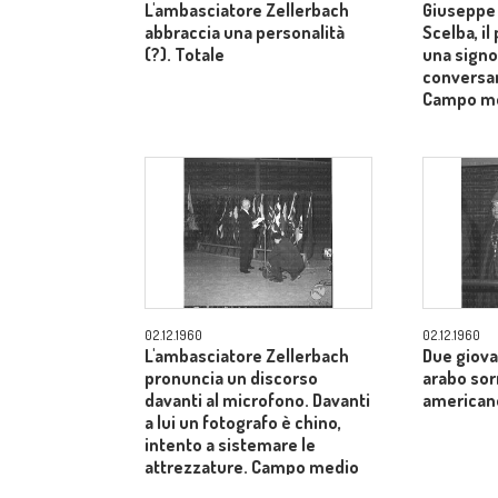
L'ambasciatore Zellerbach
Giuseppe 
abbraccia una personalità
Scelba, il
(?). Totale
una signo
conversan
Campo m
02.12.1960
02.12.1960
L'ambasciatore Zellerbach
Due giova
pronuncia un discorso
arabo sor
davanti al microfono. Davanti
american
a lui un fotografo è chino,
intento a sistemare le
attrezzature. Campo medio
allargato