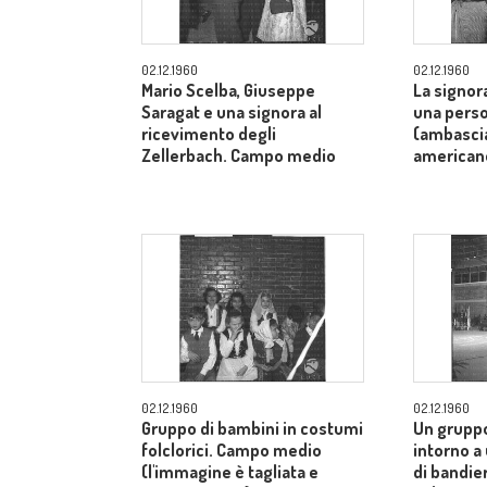
02.12.1960
02.12.1960
Mario Scelba, Giuseppe
La signor
Saragat e una signora al
una perso
ricevimento degli
(ambascia
Zellerbach. Campo medio
american
02.12.1960
02.12.1960
Gruppo di bambini in costumi
Un gruppo
folclorici. Campo medio
intorno a
(l'immagine è tagliata e
di bandier