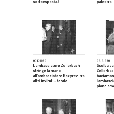
sottoesposta)
palestra 
02.12.1960
02.12.1960
L'ambasciatore Zellerbach
Scelba sa
stringe la mano
Zellerbac
all'ambasciatore Kozyrev, tra
baciamano
altri invitati - totale
l'ambasci
piano am