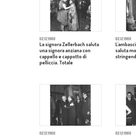
02.12.1960
02.12.1960
La signora Zellerbach saluta
L'ambasci
una signora anziana con
saluta mo
cappello e cappotto di
stringend
pelliccia. Totale
02.12.1960
02.12.1960