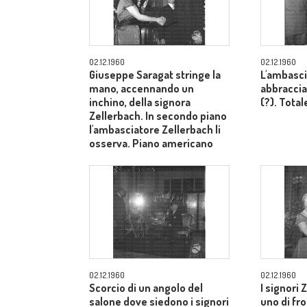
02.12.1960
02.12.1960
Giuseppe Saragat stringe la
L'ambasci
mano, accennando un
abbraccia
inchino, della signora
(?). Total
Zellerbach. In secondo piano
l'ambasciatore Zellerbach li
osserva. Piano americano
02.12.1960
02.12.1960
Scorcio di un angolo del
I signori 
salone dove siedono i signori
uno di fron