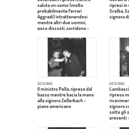
saluta un uomo (molto
ripresi i
probabilmente Ferrari
Scelba, S
Aggradi) intrattenendosi
signora di
mentre altri due uomini,
poco discosti, sorridono -
piano medio
02.12.1960
02.12.1960
Il ministro Pella, ripreso dal
L'ambasci
basso mentre bacia la mano
ripreso m
alla signora Zellerbach -
ricevimen
piano americano
signora c
sotto gli 
presenti 