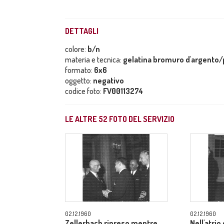
DETTAGLI
colore:
b/n
materia e tecnica:
gelatina bromuro d'argento/p
formato:
6x6
oggetto:
negativo
codice foto:
FV00113274
LE ALTRE
52
FOTO DEL SERVIZIO
02.12.1960
02.12.1960
Zellerbach ripreso mentre
Nell'atrio