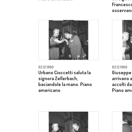
Francesco
osservan
02.12.1960
02.12.1960
Urbano Cioccetti saluta la
Giuseppe 
signora Zellerbach,
arrivano 
baciandole la mano. Piano
accolti da
americano
Piano am