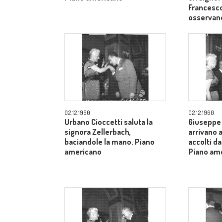
Francesco
osservan
02.12.1960
02.12.1960
Urbano Cioccetti saluta la
Giuseppe 
signora Zellerbach,
arrivano 
baciandole la mano. Piano
accolti da
americano
Piano am