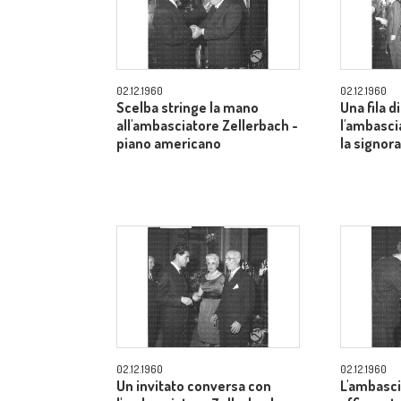
02.12.1960
02.12.1960
Scelba stringe la mano
Una fila di
all'ambasciatore Zellerbach -
l'ambasci
piano americano
la signor
02.12.1960
02.12.1960
Un invitato conversa con
L'ambasci