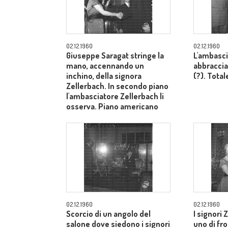
02.12.1960
02.12.1960
Giuseppe Saragat stringe la
L'ambasci
mano, accennando un
abbraccia
inchino, della signora
(?). Total
Zellerbach. In secondo piano
l'ambasciatore Zellerbach li
osserva. Piano americano
02.12.1960
02.12.1960
Scorcio di un angolo del
I signori 
salone dove siedono i signori
uno di fron