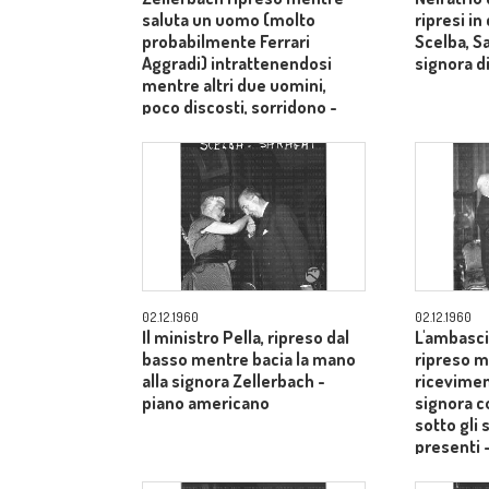
saluta un uomo (molto
ripresi i
probabilmente Ferrari
Scelba, S
Aggradi) intrattenendosi
signora di
mentre altri due uomini,
poco discosti, sorridono -
piano medio
02.12.1960
02.12.1960
Il ministro Pella, ripreso dal
L'ambasci
basso mentre bacia la mano
ripreso m
alla signora Zellerbach -
ricevimen
piano americano
signora c
sotto gli 
presenti 