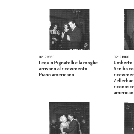
02.12.1960
02.12.1960
Lequio Pignatelli e la moglie
Umberto T
arrivano al ricevimento.
Scelba co
Piano americano
ricevimen
Zellerbach
riconosce
american