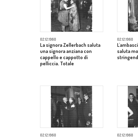
02.12.1960
02.12.1960
La signora Zellerbach saluta
L'ambasci
una signora anziana con
saluta mo
cappello e cappotto di
stringend
pelliccia. Totale
02.12.1960
02.12.1960