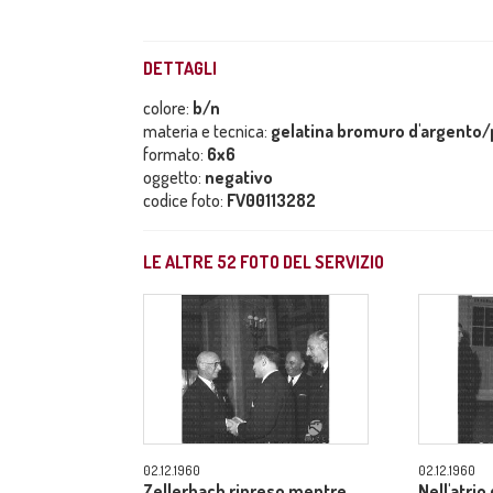
DETTAGLI
colore:
b/n
materia e tecnica:
gelatina bromuro d'argento/p
formato:
6x6
oggetto:
negativo
codice foto:
FV00113282
LE ALTRE
52
FOTO DEL SERVIZIO
02.12.1960
02.12.1960
Zellerbach ripreso mentre
Nell'atrio