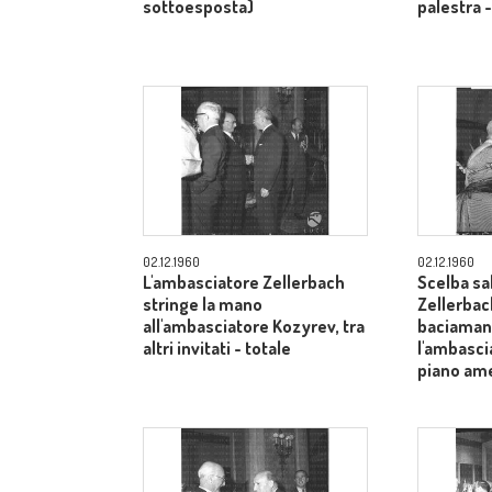
sottoesposta)
palestra 
02.12.1960
02.12.1960
L'ambasciatore Zellerbach
Scelba sa
stringe la mano
Zellerbac
all'ambasciatore Kozyrev, tra
baciamano
altri invitati - totale
l'ambasci
piano am