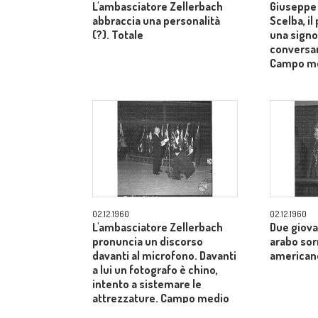
L'ambasciatore Zellerbach
Giuseppe 
abbraccia una personalità
Scelba, il
(?). Totale
una signo
conversan
Campo m
02.12.1960
02.12.1960
L'ambasciatore Zellerbach
Due giova
pronuncia un discorso
arabo sor
davanti al microfono. Davanti
american
a lui un fotografo è chino,
intento a sistemare le
attrezzature. Campo medio
allargato