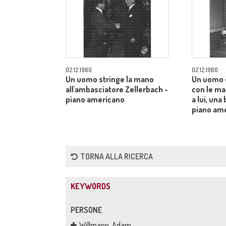
02.12.1960
02.12.1960
Un uomo stringe la mano
Un uomo 
all'ambasciatore Zellerbach -
con le man
piano americano
a lui, una
piano am
TORNA ALLA RICERCA
KEYWORDS
PERSONE
Willmann, Adam