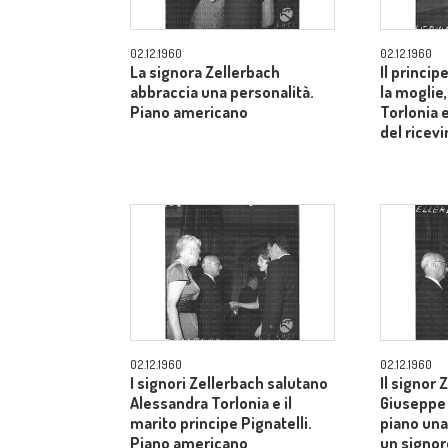
02.12.1960
02.12.1960
La signora Zellerbach
Il princip
abbraccia una personalità.
la moglie
Piano americano
Torlonia 
del ricev
02.12.1960
02.12.1960
I signori Zellerbach salutano
Il signor 
Alessandra Torlonia e il
Giuseppe 
marito principe Pignatelli.
piano una
Piano americano
un signor