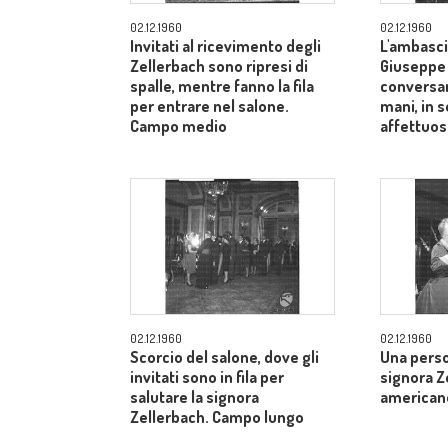
02.12.1960
02.12.1960
Invitati al ricevimento degli
L'ambasci
Zellerbach sono ripresi di
Giuseppe
spalle, mentre fanno la fila
conversan
per entrare nel salone.
mani, in 
Campo medio
affettuos
02.12.1960
02.12.1960
Scorcio del salone, dove gli
Una perso
invitati sono in fila per
signora Z
salutare la signora
american
Zellerbach. Campo lungo