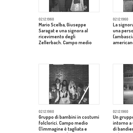
02.12.1960
02.12.1960
Mario Scelba, Giuseppe
La signor
Saragat e una signora al
una perso
ricevimento degli
(ambascia
Zellerbach. Campo medio
american
02.12.1960
02.12.1960
Gruppo di bambini in costumi
Un gruppo
folclorici. Campo medio
intorno a
(l'immagine è tagliata e
di bandier