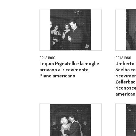
02.12.1960
02.12.1960
Lequio Pignatelli e la moglie
Umberto T
arrivano al ricevimento.
Scelba co
Piano americano
ricevimen
Zellerbach
riconosce
american