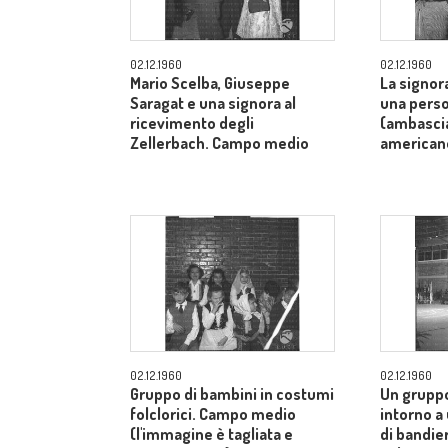
02.12.1960
02.12.1960
Mario Scelba, Giuseppe
La signor
Saragat e una signora al
una perso
ricevimento degli
(ambascia
Zellerbach. Campo medio
american
02.12.1960
02.12.1960
Gruppo di bambini in costumi
Un gruppo
folclorici. Campo medio
intorno a
(l'immagine è tagliata e
di bandier