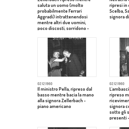
saluta un uomo (molto
ripresi i
probabilmente Ferrari
Scelba, S
Aggradi) intrattenendosi
signora di
mentre altri due uomini,
poco discosti, sorridono -
piano medio
02.12.1960
02.12.1960
Il ministro Pella, ripreso dal
L'ambasci
basso mentre bacia la mano
ripreso m
alla signora Zellerbach -
ricevimen
piano americano
signora c
sotto gli 
presenti 