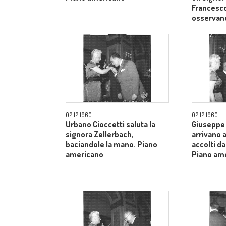
Francesco
osservan
02.12.1960
02.12.1960
Urbano Cioccetti saluta la
Giuseppe 
signora Zellerbach,
arrivano 
baciandole la mano. Piano
accolti da
americano
Piano am