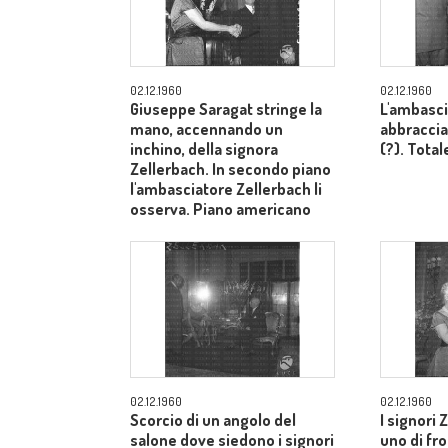
02.12.1960
02.12.1960
Giuseppe Saragat stringe la
L'ambasci
mano, accennando un
abbraccia
inchino, della signora
(?). Total
Zellerbach. In secondo piano
l'ambasciatore Zellerbach li
osserva. Piano americano
02.12.1960
02.12.1960
Scorcio di un angolo del
I signori 
salone dove siedono i signori
uno di fron