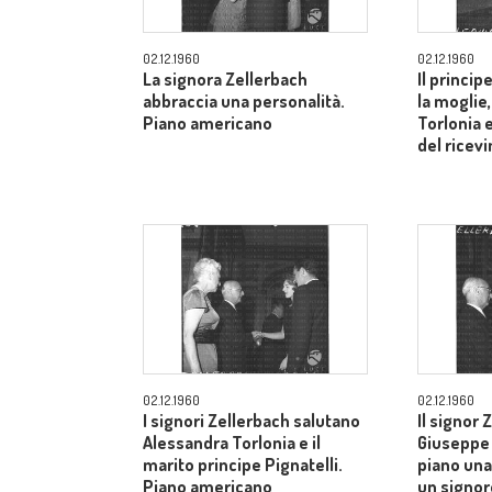
02.12.1960
02.12.1960
La signora Zellerbach
Il princip
abbraccia una personalità.
la moglie
Piano americano
Torlonia 
del ricev
02.12.1960
02.12.1960
I signori Zellerbach salutano
Il signor 
Alessandra Torlonia e il
Giuseppe 
marito principe Pignatelli.
piano una
Piano americano
un signor