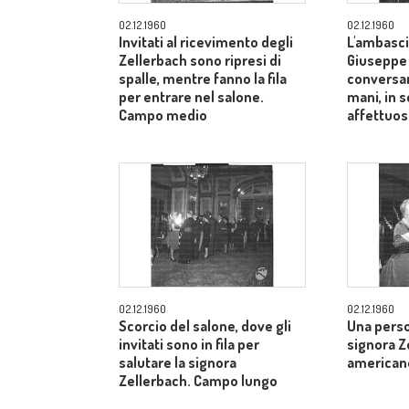
02.12.1960
02.12.1960
Invitati al ricevimento degli
L'ambasci
Zellerbach sono ripresi di
Giuseppe
spalle, mentre fanno la fila
conversan
per entrare nel salone.
mani, in 
Campo medio
affettuos
02.12.1960
02.12.1960
Scorcio del salone, dove gli
Una perso
invitati sono in fila per
signora Z
salutare la signora
american
Zellerbach. Campo lungo