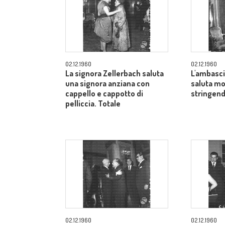
02.12.1960
02.12.1960
La signora Zellerbach saluta
L'ambasci
una signora anziana con
saluta mo
cappello e cappotto di
stringend
pelliccia. Totale
02.12.1960
02.12.1960