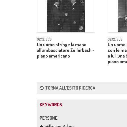
02.12.1960
02.12.1960
Un uomo stringe la mano
Un uomo 
all'ambasciatore Zellerbach -
con le man
piano americano
a lui, una
piano am
TORNA ALL'ESITO RICERCA
KEYWORDS
PERSONE
Willmann, Adam