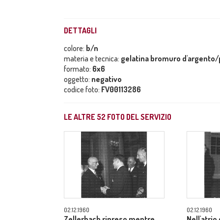
DETTAGLI
colore:
b/n
materia e tecnica:
gelatina bromuro d'argento/p
formato:
6x6
oggetto:
negativo
codice foto:
FV00113286
LE ALTRE
52
FOTO DEL SERVIZIO
02.12.1960
02.12.1960
Zellerbach ripreso mentre
Nell'atrio