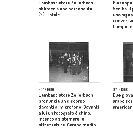
L'ambasciatore Zellerbach
Giuseppe 
abbraccia una personalità
Scelba, il
(?). Totale
una signo
conversan
Campo m
02.12.1960
02.12.1960
L'ambasciatore Zellerbach
Due giova
pronuncia un discorso
arabo sor
davanti al microfono. Davanti
american
a lui un fotografo è chino,
intento a sistemare le
attrezzature. Campo medio
allargato