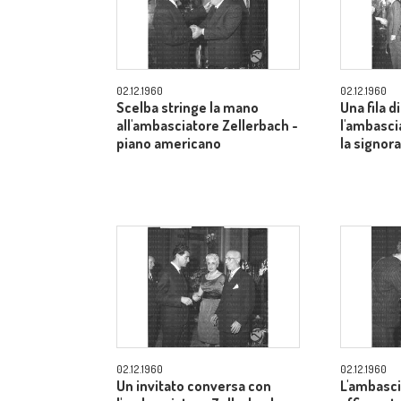
02.12.1960
02.12.1960
Scelba stringe la mano
Una fila di
all'ambasciatore Zellerbach -
l'ambasci
piano americano
la signor
02.12.1960
02.12.1960
Un invitato conversa con
L'ambasci