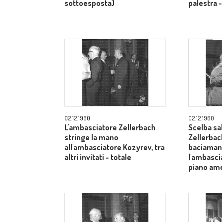
sottoesposta)
palestra 
02.12.1960
02.12.1960
L'ambasciatore Zellerbach
Scelba sa
stringe la mano
Zellerbac
all'ambasciatore Kozyrev, tra
baciamano
altri invitati - totale
l'ambasci
piano am