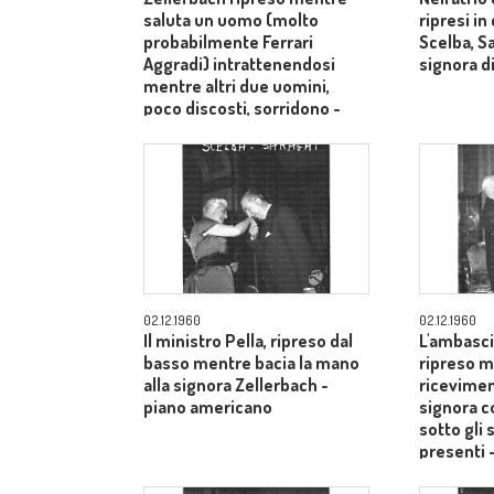
saluta un uomo (molto
ripresi i
probabilmente Ferrari
Scelba, S
Aggradi) intrattenendosi
signora di
mentre altri due uomini,
poco discosti, sorridono -
piano medio
02.12.1960
02.12.1960
Il ministro Pella, ripreso dal
L'ambasci
basso mentre bacia la mano
ripreso m
alla signora Zellerbach -
ricevimen
piano americano
signora c
sotto gli 
presenti 