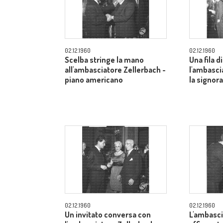
02.12.1960
02.12.1960
Scelba stringe la mano
Una fila di
all'ambasciatore Zellerbach -
l'ambasci
piano americano
la signor
02.12.1960
02.12.1960
Un invitato conversa con
L'ambasci