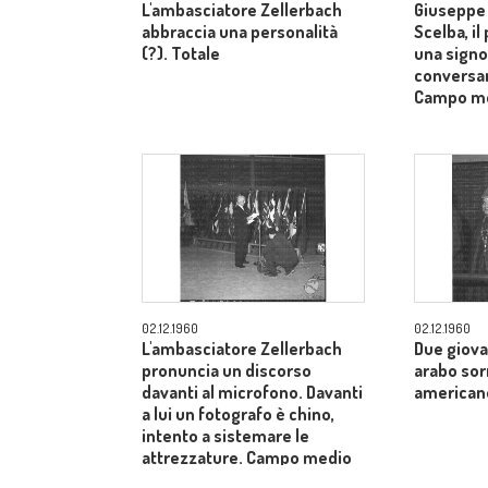
L'ambasciatore Zellerbach
Giuseppe 
abbraccia una personalità
Scelba, il
(?). Totale
una signo
conversan
Campo m
02.12.1960
02.12.1960
L'ambasciatore Zellerbach
Due giova
pronuncia un discorso
arabo sor
davanti al microfono. Davanti
american
a lui un fotografo è chino,
intento a sistemare le
attrezzature. Campo medio
allargato