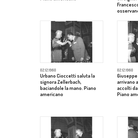
Francesco
osservan
02.12.1960
02.12.1960
Urbano Cioccetti saluta la
Giuseppe 
signora Zellerbach,
arrivano 
baciandole la mano. Piano
accolti da
americano
Piano am