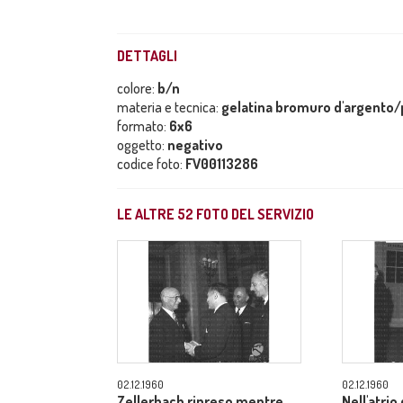
DETTAGLI
colore:
b/n
materia e tecnica:
gelatina bromuro d'argento/p
formato:
6x6
oggetto:
negativo
codice foto:
FV00113286
LE ALTRE
52
FOTO DEL SERVIZIO
02.12.1960
02.12.1960
Zellerbach ripreso mentre
Nell'atrio