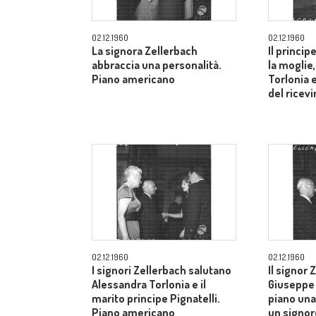
02.12.1960
02.12.1960
La signora Zellerbach
Il princip
abbraccia una personalità.
la moglie
Piano americano
Torlonia 
del ricev
02.12.1960
02.12.1960
I signori Zellerbach salutano
Il signor 
Alessandra Torlonia e il
Giuseppe 
marito principe Pignatelli.
piano una
Piano americano
un signor