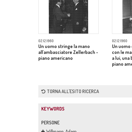
02.12.1960
02.12.1960
Un uomo stringe la mano
Un uomo 
all'ambasciatore Zellerbach -
con le man
piano americano
a lui, una
piano am
TORNA ALL'ESITO RICERCA
KEYWORDS
PERSONE
Willmann, Adam