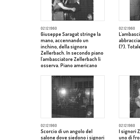
02.12.1960
02.12.1960
Giuseppe Saragat stringe la
L'ambasci
mano, accennando un
abbraccia
inchino, della signora
(?). Total
Zellerbach. In secondo piano
l'ambasciatore Zellerbach li
osserva. Piano americano
02.12.1960
02.12.1960
Scorcio di un angolo del
I signori 
salone dove siedono i signori
uno di fron