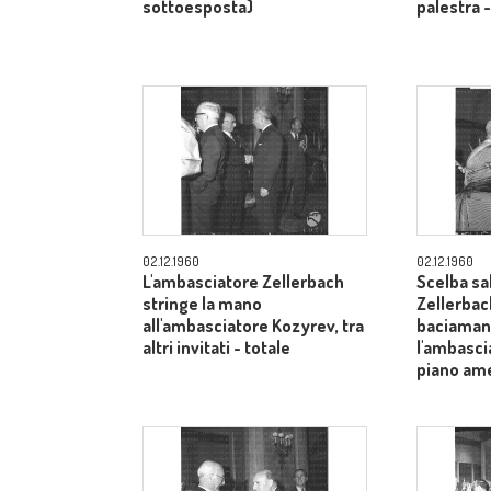
sottoesposta)
palestra 
02.12.1960
02.12.1960
L'ambasciatore Zellerbach
Scelba sa
stringe la mano
Zellerbac
all'ambasciatore Kozyrev, tra
baciamano
altri invitati - totale
l'ambasci
piano am