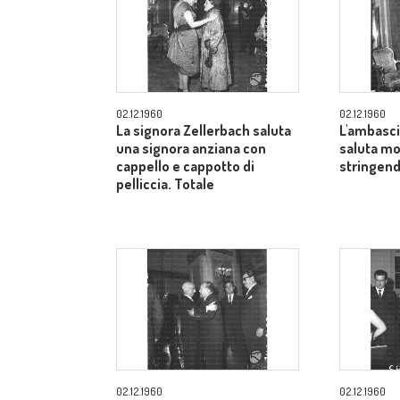
02.12.1960
02.12.1960
La signora Zellerbach saluta
L'ambasci
una signora anziana con
saluta mo
cappello e cappotto di
stringend
pelliccia. Totale
02.12.1960
02.12.1960