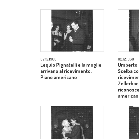
02.12.1960
02.12.1960
Lequio Pignatelli e la moglie
Umberto T
arrivano al ricevimento.
Scelba co
Piano americano
ricevimen
Zellerbach
riconosce
american