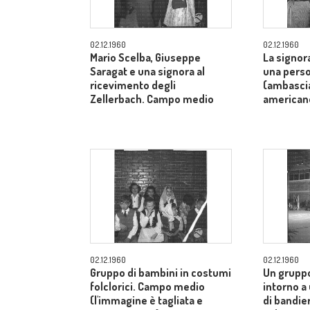
02.12.1960
02.12.1960
Mario Scelba, Giuseppe
La signor
Saragat e una signora al
una perso
ricevimento degli
(ambascia
Zellerbach. Campo medio
american
02.12.1960
02.12.1960
Gruppo di bambini in costumi
Un gruppo
folclorici. Campo medio
intorno a
(l'immagine è tagliata e
di bandier