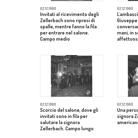
02.12.1960
02.12.1960
Invitati al ricevimento degli
L'ambasci
Zellerbach sono ripresi di
Giuseppe
spalle, mentre fanno la fila
conversan
per entrare nel salone.
mani, in 
Campo medio
affettuos
02.12.1960
02.12.1960
Scorcio del salone, dove gli
Una perso
invitati sono in fila per
signora Z
salutare la signora
american
Zellerbach. Campo lungo