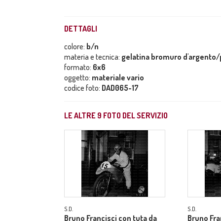
DETTAGLI
colore:
b/n
materia e tecnica:
gelatina bromuro d'argento/p
formato:
6x6
oggetto:
materiale vario
codice foto:
DAD065-17
LE ALTRE
9
FOTO DEL SERVIZIO
S.D.
S.D.
Bruno Francisci con tuta da
Bruno Fra