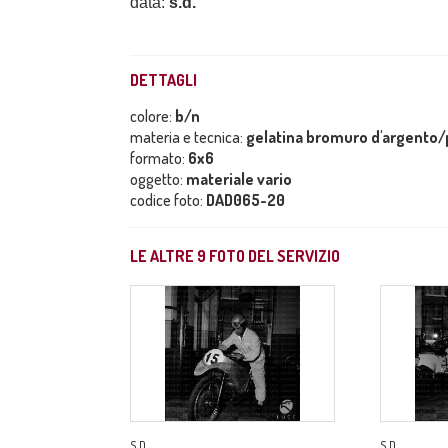
data:
s.d.
DETTAGLI
colore:
b/n
materia e tecnica:
gelatina bromuro d'argento/p
formato:
6x6
oggetto:
materiale vario
codice foto:
DAD065-20
LE ALTRE
9
FOTO DEL SERVIZIO
S.D.
S.D.