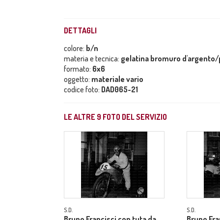
DETTAGLI
colore:
b/n
materia e tecnica:
gelatina bromuro d'argento/p
formato:
6x6
oggetto:
materiale vario
codice foto:
DAD065-21
LE ALTRE
9
FOTO DEL SERVIZIO
S.D.
S.D.
Bruno Francisci con tuta da
Bruno Fra