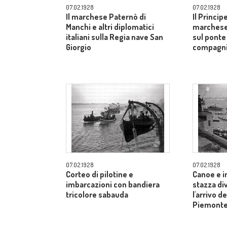
07.02.1928
07.02.1928
Il marchese Paternò di
Il Princip
Manchi e altri diplomatici
marchese
italiani sulla Regia nave San
sul ponte 
Giorgio
compagnia
07.02.1928
07.02.1928
Corteo di pilotine e
Canoe e i
imbarcazioni con bandiera
stazza di
tricolore sabauda
l'arrivo d
Piemont