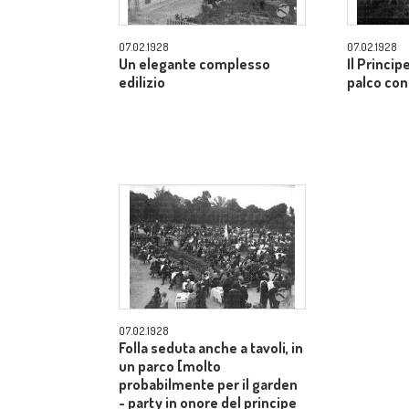
07.02.1928
07.02.1928
Un elegante complesso
Il Princi
edilizio
palco con 
07.02.1928
Folla seduta anche a tavoli, in
un parco [molto
probabilmente per il garden
- party in onore del principe