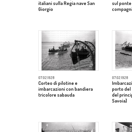
italiani sulla Regia nave San
sul ponte 
Giorgio
compagnia
07.02.1928
07.02.1928
Corteo di pilotine e
Imbarcazi
imbarcazioni con bandiera
porto del 
tricolore sabauda
del princ
Savoia]