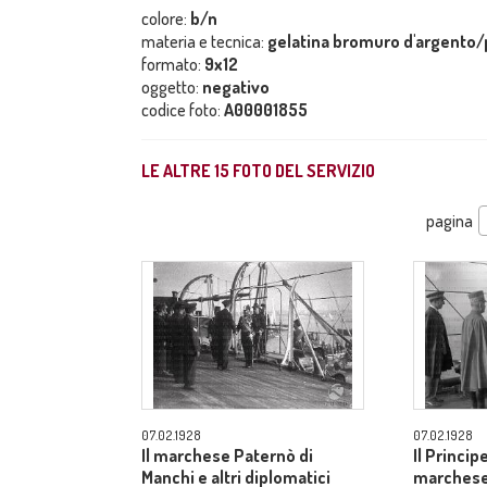
colore:
b/n
materia e tecnica:
gelatina bromuro d'argento/p
formato:
9x12
oggetto:
negativo
codice foto:
A00001855
LE ALTRE
15
FOTO DEL SERVIZIO
pagina
07.02.1928
07.02.1928
Il marchese Paternò di
Il Princip
Manchi e altri diplomatici
marchese