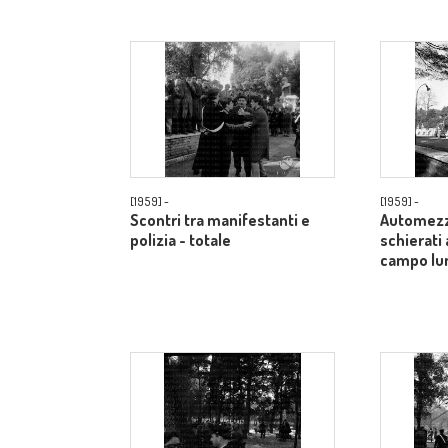
[1959] -
[1959] -
Scontri tra manifestanti e
Automezzi
polizia - totale
schierati 
campo lu