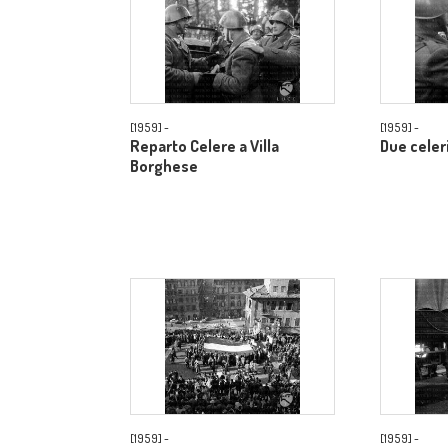
[1959] -
[1959] -
Reparto Celere a Villa
Due celer
Borghese
[1959] -
[1959] -