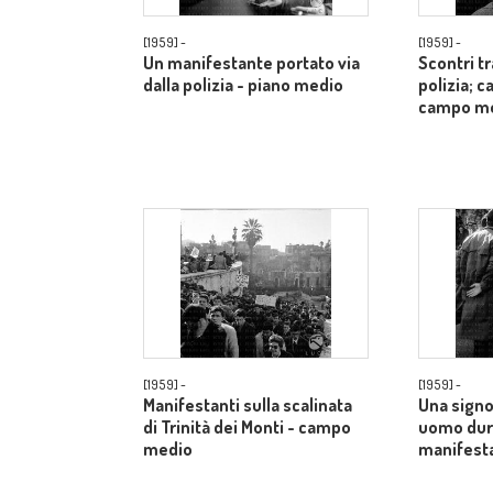
[1959] -
[1959] -
Un manifestante portato via
Scontri t
dalla polizia - piano medio
polizia; c
campo m
[1959] -
[1959] -
Manifestanti sulla scalinata
Una signo
di Trinità dei Monti - campo
uomo dur
medio
manifesta