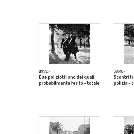
[1959] -
[1959] -
Due poliziotti uno dei quali
Scontri t
probabilmente ferito - totale
polizia -