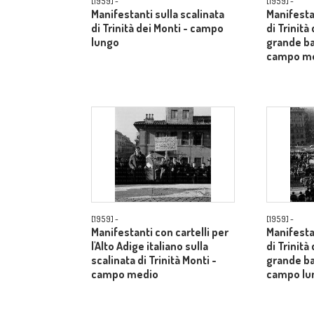
[1959] -
[1959] -
Manifestanti sulla scalinata
Manifestan
di Trinità dei Monti - campo
di Trinità
lungo
grande ba
campo m
[1959] -
[1959] -
Manifestanti con cartelli per
Manifestan
l'Alto Adige italiano sulla
di Trinità
scalinata di Trinità Monti -
grande ba
campo medio
campo lu