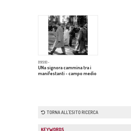
[1959] -
UNa signora cammina tra i
manifestanti - campo medio
TORNA ALL'ESITO RICERCA
KEYWORDS