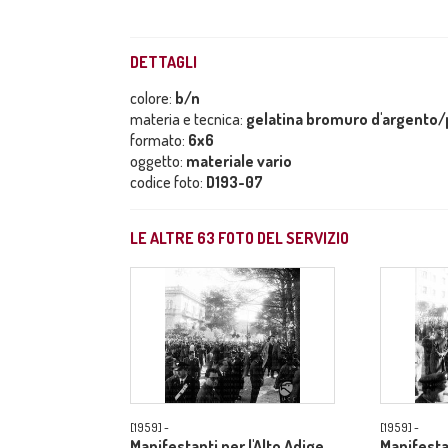
DETTAGLI
colore:
b/n
materia e tecnica:
gelatina bromuro d'argento/p
formato:
6x6
oggetto:
materiale vario
codice foto:
D193-07
LE ALTRE
63
FOTO DEL SERVIZIO
[1959] -
[1959] -
Manifestanti per l'Alto Adige
Manifesta