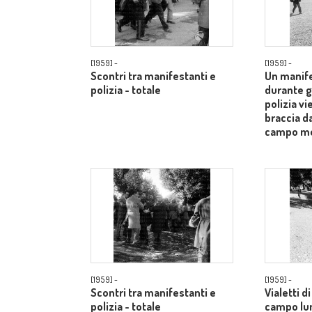
[1959] -
[1959] -
Scontri tra manifestanti e
Un manife
polizia - totale
durante gl
polizia vi
braccia d
campo m
[1959] -
[1959] -
Scontri tra manifestanti e
Vialetti d
polizia - totale
campo lu