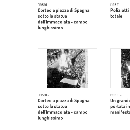
[1959] -
[1959] -
Corteo a piazza di Spagna
Poliziotti
sotto la statua
totale
dell'Immacolata - campo
lunghissimo
[1959] -
[1959] -
Corteo a piazza di Spagna
Un grande
sotto la statua
portata in
dell'Immacolata - campo
manifesta
lunghissimo