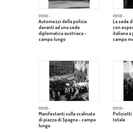
[1959] -
[1959] -
Automezzi della polizia
La sede d
davanti ad una sede
con espos
diplomatica austriaca -
italiana a
campo lungo
campo m
[1959] -
[1959] -
Manifestanti sulla scalinata
Poliziotti
di piazza di Spagna - campo
totale
lungo