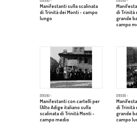
[1959] -
[1959] -
Manifestanti sulla scalinata
Manifestan
di Trinità dei Monti - campo
di Trinità
lungo
grande ba
campo m
[1959] -
[1959] -
Manifestanti con cartelli per
Manifestan
l'Alto Adige italiano sulla
di Trinità
scalinata di Trinità Monti -
grande ba
campo medio
campo lu