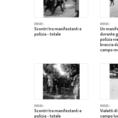
[1959] -
[1959] -
Scontri tra manifestanti e
Un manife
polizia - totale
durante gl
polizia vi
braccia d
campo m
[1959] -
[1959] -
Scontri tra manifestanti e
Vialetti d
polizia - totale
campo lu