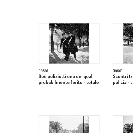
[1959] -
[1959] -
Due poliziotti uno dei quali
Scontri t
probabilmente ferito - totale
polizia -