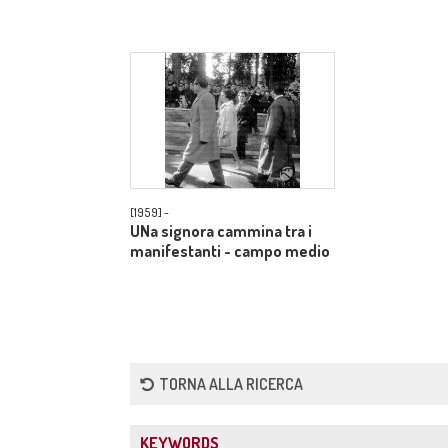
[1959] -
UNa signora cammina tra i
manifestanti - campo medio
TORNA ALLA RICERCA
KEYWORDS