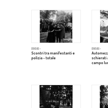
[1959] -
[1959] -
Scontri tra manifestanti e
Automezzi
polizia - totale
schierati 
campo lu