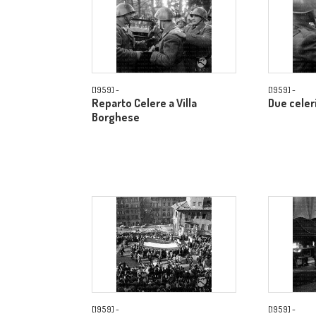
[1959] -
[1959] -
Reparto Celere a Villa
Due celer
Borghese
[1959] -
[1959] -