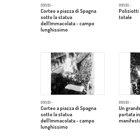
[1959] -
[1959] -
Corteo a piazza di Spagna
Poliziotti
sotto la statua
totale
dell'Immacolata - campo
lunghissimo
[1959] -
[1959] -
Corteo a piazza di Spagna
Un grande
sotto la statua
portata in
dell'Immacolata - campo
manifesta
lunghissimo