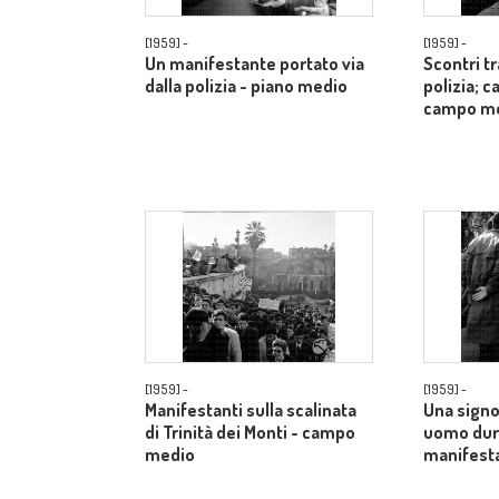
[1959] -
[1959] -
Un manifestante portato via
Scontri t
dalla polizia - piano medio
polizia; c
campo m
[1959] -
[1959] -
Manifestanti sulla scalinata
Una signo
di Trinità dei Monti - campo
uomo dur
medio
manifesta