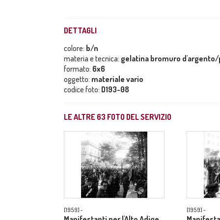
DETTAGLI
colore:
b/n
materia e tecnica:
gelatina bromuro d'argento/p
formato:
6x6
oggetto:
materiale vario
codice foto:
D193-08
LE ALTRE
63
FOTO DEL SERVIZIO
[1959] -
[1959] -
Manifestanti per l'Alto Adige
Manifesta