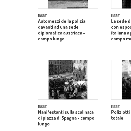
[1959] -
[1959] -
Automezzi della polizia
La sede d
davanti ad una sede
con espos
diplomatica austriaca -
italiana a
campo lungo
campo m
[1959] -
[1959] -
Manifestanti sulla scalinata
Poliziotti
di piazza di Spagna - campo
totale
lungo