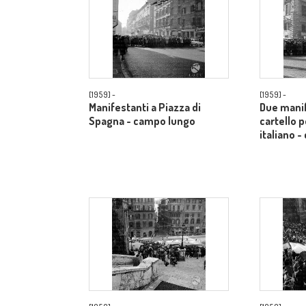
[1959] -
[1959] -
Manifestanti a Piazza di
Due manif
Spagna - campo lungo
cartello p
italiano 