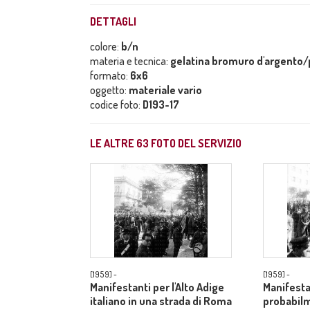
DETTAGLI
colore:
b/n
materia e tecnica:
gelatina bromuro d'argento/p
formato:
6x6
oggetto:
materiale vario
codice foto:
D193-17
LE ALTRE
63
FOTO DEL SERVIZIO
[1959] -
[1959] -
Manifestanti per l'Alto Adige
Manifesta
italiano in una strada di Roma
probabilm