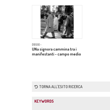
[1959] -
UNa signora cammina tra i
manifestanti - campo medio
TORNA ALL'ESITO RICERCA
KEYWORDS