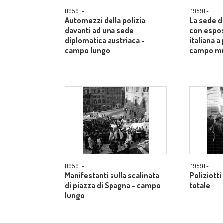
[1959] -
[1959] -
Automezzi della polizia
La sede d
davanti ad una sede
con espos
diplomatica austriaca -
italiana a
campo lungo
campo m
[1959] -
[1959] -
Manifestanti sulla scalinata
Poliziotti
di piazza di Spagna - campo
totale
lungo