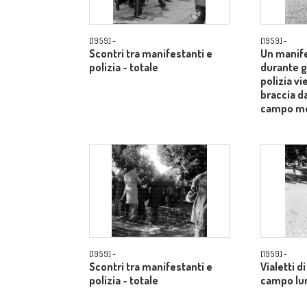
[1959] -
[1959] -
Scontri tra manifestanti e
Un manife
polizia - totale
durante gl
polizia vi
braccia d
campo m
[1959] -
[1959] -
Scontri tra manifestanti e
Vialetti d
polizia - totale
campo lu