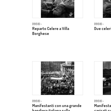
[1959] -
[1959] -
Reparto Celere a Villa
Due celer
Borghese
[1959] -
[1959] -
Manifestanti con una grande
Manifest
bandiera italiana sulla
caricati 