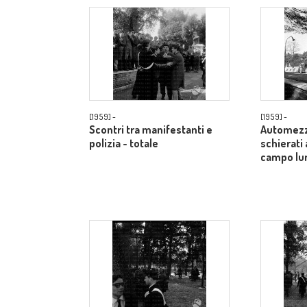
[1959] -
[1959] -
Scontri tra manifestanti e
Automezzi
polizia - totale
schierati 
campo lu