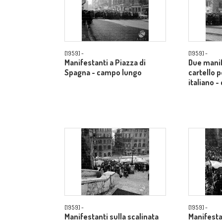
[1959] -
[1959] -
Manifestanti a Piazza di
Due manif
Spagna - campo lungo
cartello p
italiano 
[1959] -
[1959] -
Manifestanti sulla scalinata
Manifestan