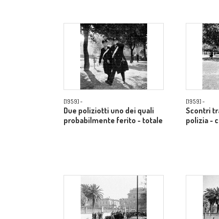
[1959] -
[1959] -
Due poliziotti uno dei quali
Scontri t
probabilmente ferito - totale
polizia -