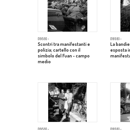
[1959] -
[1959] -
Scontri tra manifestanti e
La bandie
polizia; cartello con il
esposta i
simbolo del Fuan - campo
manifesta
medio
[1959] -
[1959] -