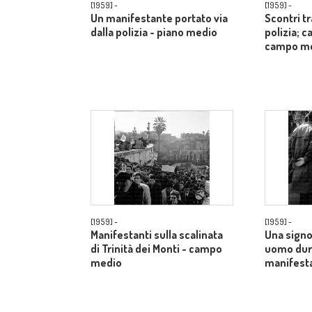
[1959] -
[1959] -
Un manifestante portato via
Scontri t
dalla polizia - piano medio
polizia; c
campo m
[1959] -
[1959] -
Manifestanti sulla scalinata
Una signo
di Trinità dei Monti - campo
uomo dur
medio
manifesta