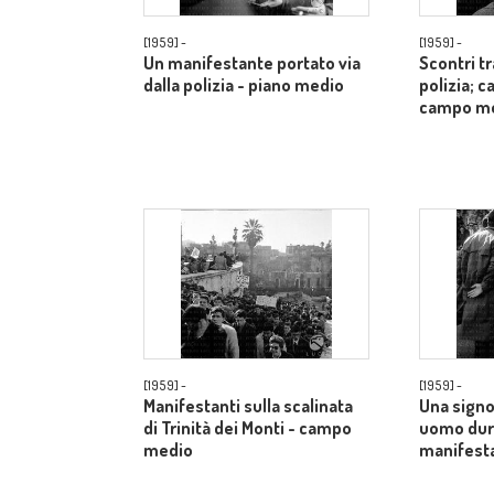
[1959] -
[1959] -
Un manifestante portato via
Scontri t
dalla polizia - piano medio
polizia; c
campo m
[1959] -
[1959] -
Manifestanti sulla scalinata
Una signo
di Trinità dei Monti - campo
uomo dur
medio
manifesta