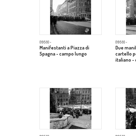
[1959] -
[1959] -
Manifestanti a Piazza di
Due manif
Spagna - campo lungo
cartello p
italiano 