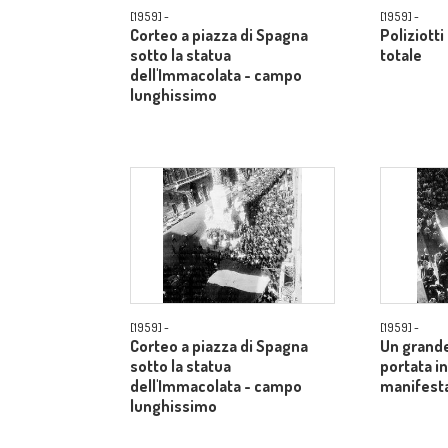
[1959] -
[1959] -
Corteo a piazza di Spagna
Poliziotti
sotto la statua
totale
dell'Immacolata - campo
lunghissimo
[1959] -
[1959] -
Corteo a piazza di Spagna
Un grande
sotto la statua
portata in
dell'Immacolata - campo
manifesta
lunghissimo