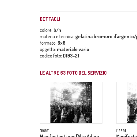
DETTAGLI
colore:
b/n
materia e tecnica:
gelatina bromuro d'argento/p
formato:
6x6
oggetto:
materiale vario
codice foto:
D193-21
LE ALTRE
63
FOTO DEL SERVIZIO
[1959] -
[1959] -
Manifestanti per l'Alto Adige
Manifesta