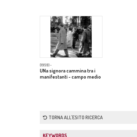
[1959] -
UNa signora cammina tra i
manifestanti - campo medio
TORNA ALL'ESITO RICERCA
KEYWORDS