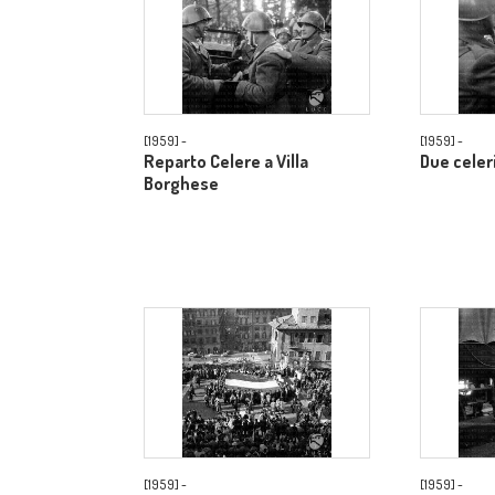
[1959] -
[1959] -
Reparto Celere a Villa
Due celer
Borghese
[1959] -
[1959] -