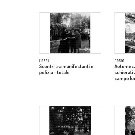
[1959] -
[1959] -
Scontri tra manifestanti e
Automezzi
polizia - totale
schierati 
campo lu