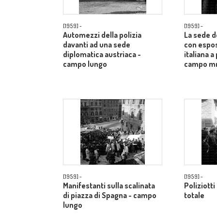
[1959] -
[1959] -
Automezzi della polizia
La sede d
davanti ad una sede
con espos
diplomatica austriaca -
italiana a
campo lungo
campo m
[1959] -
[1959] -
Manifestanti sulla scalinata
Poliziotti
di piazza di Spagna - campo
totale
lungo