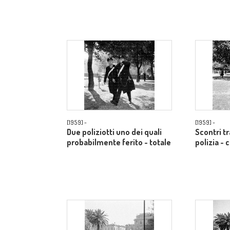
[1959] -
[1959] -
Due poliziotti uno dei quali
Scontri t
probabilmente ferito - totale
polizia -