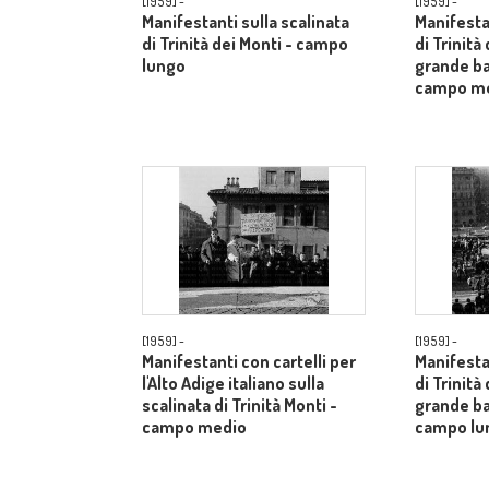
[1959] -
[1959] -
Manifestanti sulla scalinata
Manifestan
di Trinità dei Monti - campo
di Trinità
lungo
grande ba
campo m
[1959] -
[1959] -
Manifestanti con cartelli per
Manifestan
l'Alto Adige italiano sulla
di Trinità
scalinata di Trinità Monti -
grande ba
campo medio
campo lu