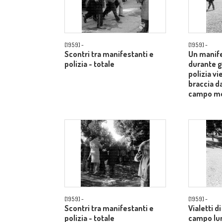
[1959] -
[1959] -
Scontri tra manifestanti e
Un manife
polizia - totale
durante gl
polizia vi
braccia d
campo m
[1959] -
[1959] -
Scontri tra manifestanti e
Vialetti d
polizia - totale
campo lu