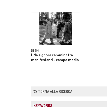
[1959] -
UNa signora cammina tra i
manifestanti - campo medio
TORNA ALLA RICERCA
KEYWORDS