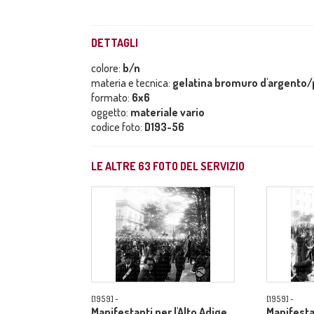
DETTAGLI
colore:
b/n
materia e tecnica:
gelatina bromuro d'argento/p
formato:
6x6
oggetto:
materiale vario
codice foto:
D193-56
LE ALTRE
63
FOTO DEL SERVIZIO
[1959] -
[1959] -
Manifestanti per l'Alto Adige
Manifesta