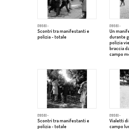
[1959] -
[1959] -
Scontri tra manifestanti e
Un manife
polizia - totale
durante gl
polizia vi
braccia d
campo m
[1959] -
[1959] -
Scontri tra manifestanti e
Vialetti d
polizia - totale
campo lu