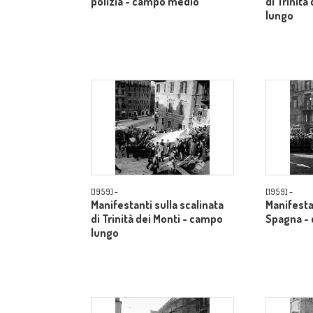
polizia - campo medio
di Trinità
lungo
[1959] -
[1959] -
Manifestanti sulla scalinata
Manifesta
di Trinità dei Monti - campo
Spagna -
lungo