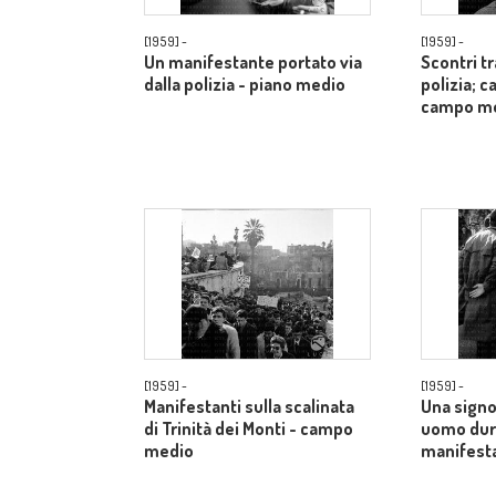
[1959] -
[1959] -
Un manifestante portato via
Scontri t
dalla polizia - piano medio
polizia; c
campo m
[1959] -
[1959] -
Manifestanti sulla scalinata
Una signo
di Trinità dei Monti - campo
uomo dur
medio
manifesta