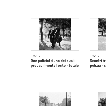
[1959] -
[1959] -
Due poliziotti uno dei quali
Scontri t
probabilmente ferito - totale
polizia -