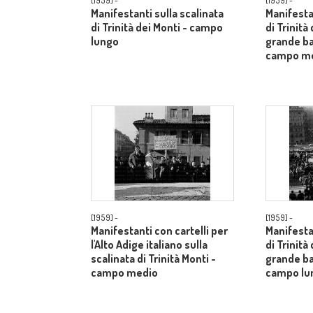
[1959] -
[1959] -
Manifestanti sulla scalinata
Manifestan
di Trinità dei Monti - campo
di Trinità
lungo
grande ba
campo m
[1959] -
[1959] -
Manifestanti con cartelli per
Manifestan
l'Alto Adige italiano sulla
di Trinità
scalinata di Trinità Monti -
grande ba
campo medio
campo lu