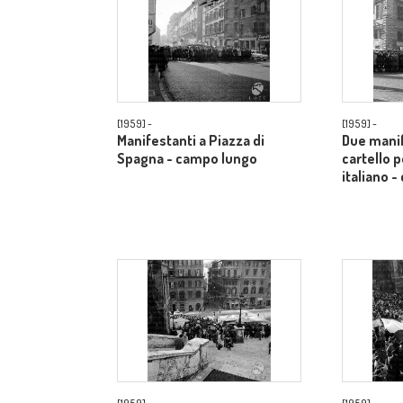
[1959] -
[1959] -
Manifestanti a Piazza di
Due manif
Spagna - campo lungo
cartello p
italiano 