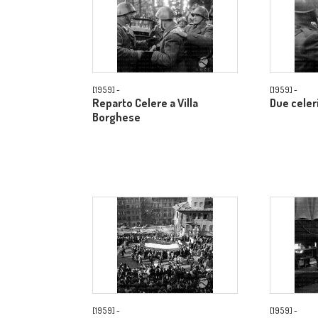
[1959] -
[1959] -
Reparto Celere a Villa
Due celer
Borghese
[1959] -
[1959] -