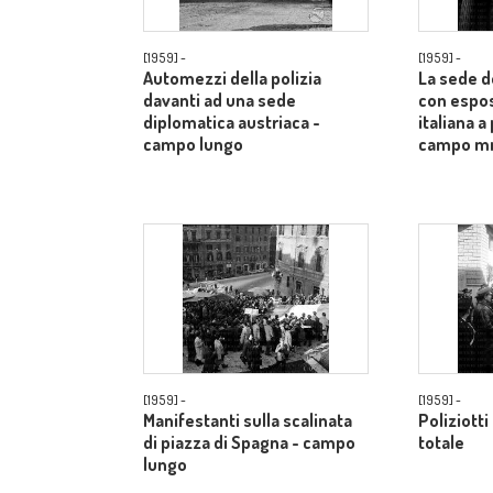
[1959] -
[1959] -
Automezzi della polizia
La sede d
davanti ad una sede
con espos
diplomatica austriaca -
italiana a
campo lungo
campo m
[1959] -
[1959] -
Manifestanti sulla scalinata
Poliziotti
di piazza di Spagna - campo
totale
lungo