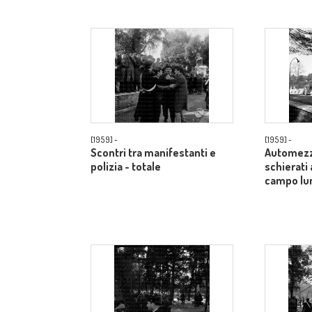
[1959] -
[1959] -
Scontri tra manifestanti e
Automezzi
polizia - totale
schierati 
campo lu