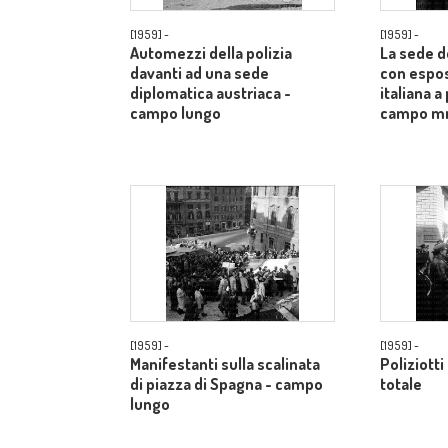
[1959] -
[1959] -
Automezzi della polizia
La sede d
davanti ad una sede
con espos
diplomatica austriaca -
italiana a
campo lungo
campo m
[1959] -
[1959] -
Manifestanti sulla scalinata
Poliziotti
di piazza di Spagna - campo
totale
lungo