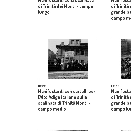
Manifestanti sulla scalinata
Manifestan
di Trinità dei Monti - campo
di Trinità
lungo
grande ba
campo m
[1959] -
[1959] -
Manifestanti con cartelli per
Manifestan
l'Alto Adige italiano sulla
di Trinità
scalinata di Trinità Monti -
grande ba
campo medio
campo lu