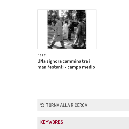
[1959] -
UNa signora cammina tra i
manifestanti - campo medio
TORNA ALLA RICERCA
KEYWORDS