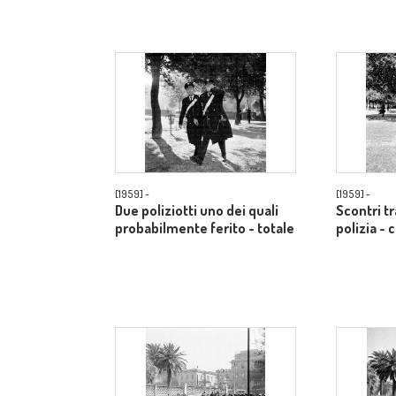
[1959] -
[1959] -
Due poliziotti uno dei quali
Scontri t
probabilmente ferito - totale
polizia -