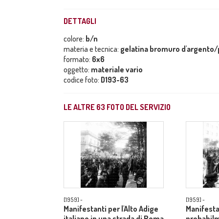
DETTAGLI
colore:
b/n
materia e tecnica:
gelatina bromuro d'argento/p
formato:
6x6
oggetto:
materiale vario
codice foto:
D193-63
LE ALTRE
63
FOTO DEL SERVIZIO
[1959] -
[1959] -
Manifestanti per l'Alto Adige
Manifesta
italiano in una strada di Roma
probabilm