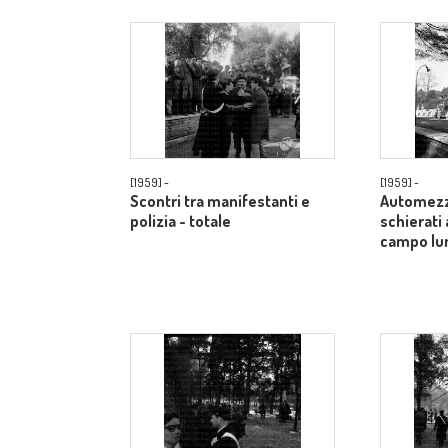
[1959] -
[1959] -
Scontri tra manifestanti e
Automezzi
polizia - totale
schierati 
campo lu