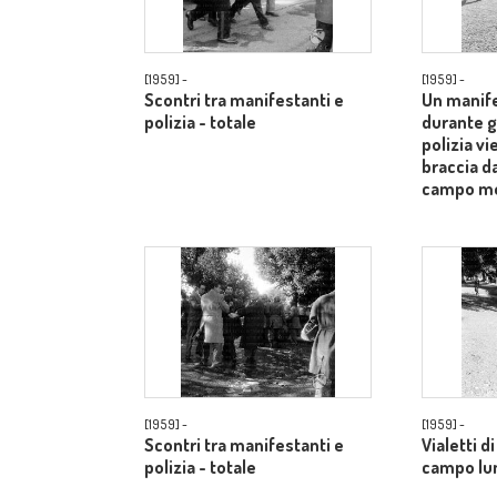
[1959] -
[1959] -
Scontri tra manifestanti e
Un manife
polizia - totale
durante gl
polizia vi
braccia d
campo m
[1959] -
[1959] -
Scontri tra manifestanti e
Vialetti d
polizia - totale
campo lu