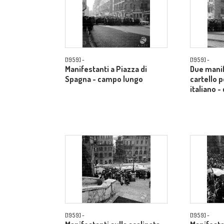
[1959] -
[1959] -
Manifestanti a Piazza di
Due manif
Spagna - campo lungo
cartello p
italiano 
[1959] -
[1959] -