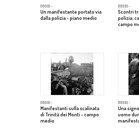
[1959] -
[1959] -
Un manifestante portato via
Scontri t
dalla polizia - piano medio
polizia; c
campo m
[1959] -
[1959] -
Manifestanti sulla scalinata
Una signo
di Trinità dei Monti - campo
uomo dur
medio
manifesta