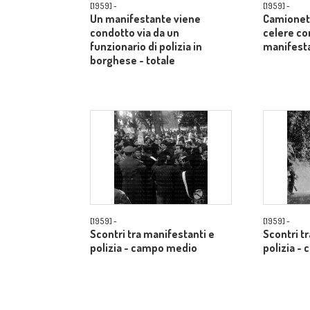
[1959] -
[1959] -
Un manifestante viene
Camionett
condotto via da un
celere co
funzionario di polizia in
manifest
borghese - totale
[1959] -
[1959] -
Scontri tra manifestanti e
Scontri t
polizia - campo medio
polizia -