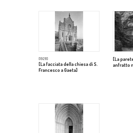
[La paret
[1928]
[La facciata della chiesa di S.
anfratto 
Francesco a Gaeta]