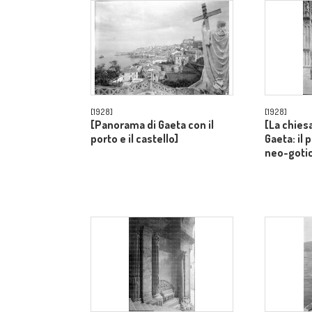
[1928]
[1928]
[Panorama di Gaeta con il
[La chiesa
porto e il castello]
Gaeta: il 
neo-goti