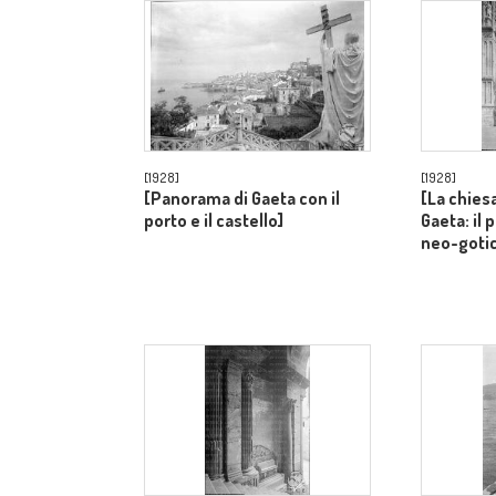
[1928]
[1928]
[Panorama di Gaeta con il
[La chiesa
porto e il castello]
Gaeta: il 
neo-goti