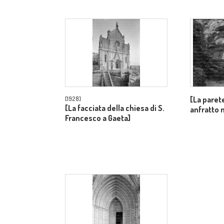
[La paret
[1928]
[La facciata della chiesa di S.
anfratto 
Francesco a Gaeta]