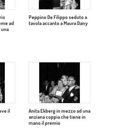
rio
Peppino De Filippo seduto a
ieme ad
tavola accanto a Maura Dany
i una
ve il
Anita Ekberg in mezzo ad una
anziana coppia che tiene in
mano il premio