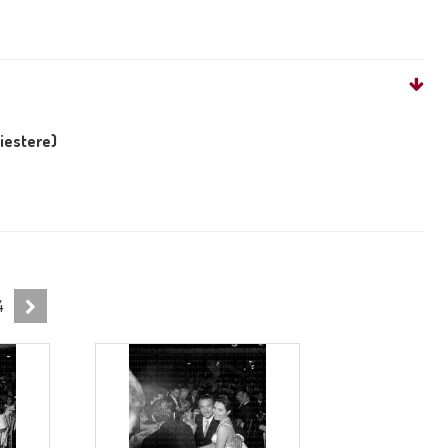
liestere)
4