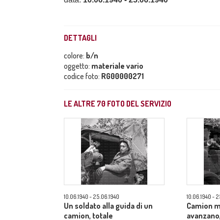
DETTAGLI
colore:
b/n
oggetto:
materiale vario
codice foto:
RG00000271
LE ALTRE
70
FOTO DEL SERVIZIO
10.06.1940 - 25.06.1940
10.06.1940 - 
Un soldato alla guida di un
Camion m
camion, totale
avanzano