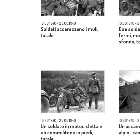
10.06.1940 - 25.06.1940
10.06.1940 - 
Soldati accarezzano i muli,
Due solda
totale
fermi, mo
sfondo, t
10.06.1940 - 25.06.1940
10.06.1940 - 
Un soldato in motocicletta e
Un accam
un commilitone in piedi,
alpini, c
totale