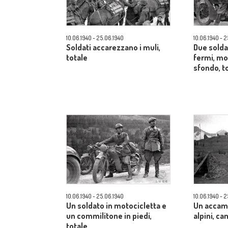
10.06.1940 - 25.06.1940
10.06.1940 - 
Soldati accarezzano i muli,
Due solda
totale
fermi, mo
sfondo, t
10.06.1940 - 25.06.1940
10.06.1940 - 
Un soldato in motocicletta e
Un accam
un commilitone in piedi,
alpini, c
totale