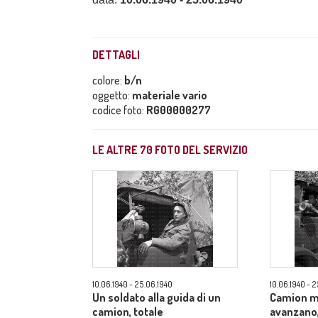
DETTAGLI
colore:
b/n
oggetto:
materiale vario
codice foto:
RG00000277
LE ALTRE
70
FOTO DEL SERVIZIO
10.06.1940 - 25.06.1940
10.06.1940 - 
Un soldato alla guida di un
Camion m
camion, totale
avanzano