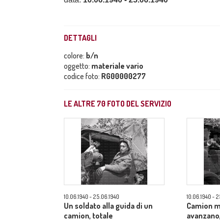
DETTAGLI
colore:
b/n
oggetto:
materiale vario
codice foto:
RG00000277
LE ALTRE
70
FOTO DEL SERVIZIO
10.06.1940 - 25.06.1940
10.06.1940 - 
Un soldato alla guida di un
Camion m
camion, totale
avanzano