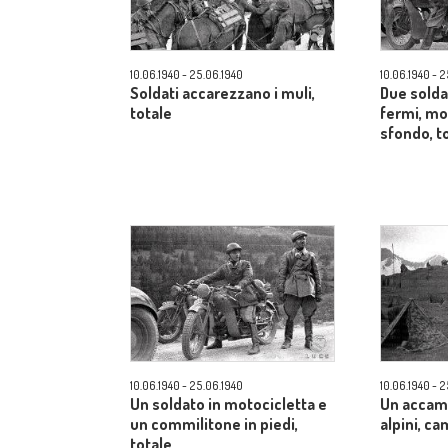
10.06.1940 - 25.06.1940
10.06.1940 - 
Soldati accarezzano i muli,
Due solda
totale
fermi, mo
sfondo, t
10.06.1940 - 25.06.1940
10.06.1940 - 
Un soldato in motocicletta e
Un accam
un commilitone in piedi,
alpini, c
totale