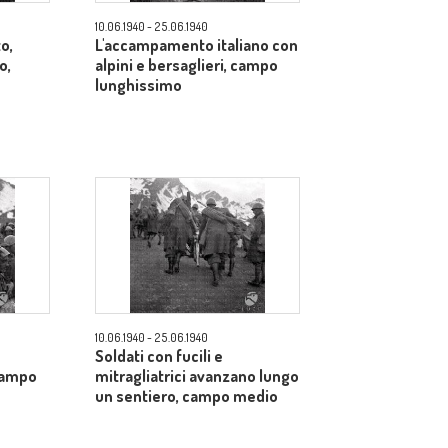
10.06.1940 - 25.06.1940
o,
L'accampamento italiano con
o,
alpini e bersaglieri, campo
lunghissimo
10.06.1940 - 25.06.1940
Soldati con fucili e
campo
mitragliatrici avanzano lungo
un sentiero, campo medio