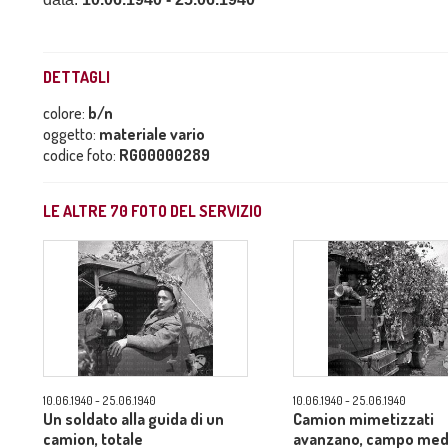
DETTAGLI
colore:
b/n
oggetto:
materiale vario
codice foto:
RG00000289
LE ALTRE
70
FOTO DEL SERVIZIO
10.06.1940 - 25.06.1940
10.06.1940 - 25.06.1940
Un soldato alla guida di un
Camion mimetizzati
camion, totale
avanzano, campo med