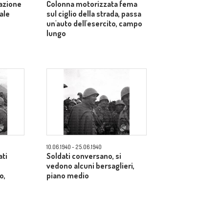
azione
Colonna motorizzata fema
ale
sul ciglio della strada, passa
un'auto dell'esercito, campo
lungo
10.06.1940 - 25.06.1940
ati
Soldati conversano, si
vedono alcuni bersaglieri,
o,
piano medio