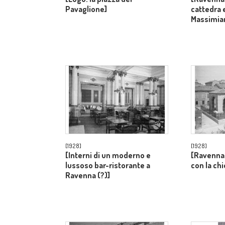
Pavaglione]
cattedra 
Massimia
[1928]
[1928]
[Interni di un moderno e
[Ravenna:
lussoso bar-ristorante a
con la chi
Ravenna (?)]