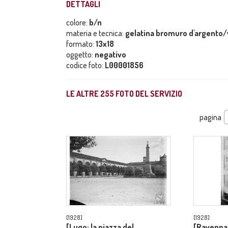
DETTAGLI
colore:
b/n
materia e tecnica:
gelatina bromuro d'argento/
formato:
13x18
oggetto:
negativo
codice foto:
L00001856
LE ALTRE
255
FOTO DEL SERVIZIO
pagina
[1928]
[1928]
[Lugo: la piazza del
[Ravenna: