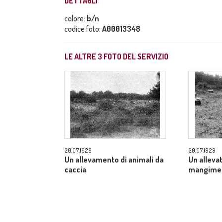
DETTAGLI
colore:
b/n
codice foto:
A00013348
LE ALTRE
3
FOTO DEL SERVIZIO
20.07.1929
20.07.1929
Un allevamento di animali da
Un alleva
caccia
mangime a