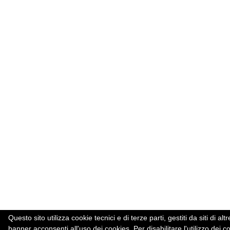
Questo sito utilizza cookie tecnici e di terze parti, gestiti da siti d
banner acconsenti all'uso dei cookies. Per disabilitare l'utilizzo dei c