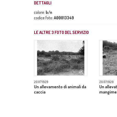
DETTAGLI
colore:
b/n
codice foto:
A00013349
LE ALTRE
3
FOTO DEL SERVIZIO
20.07.1929
20.07.1929
Un allevamento di animali da
Un alleva
caccia
mangime a