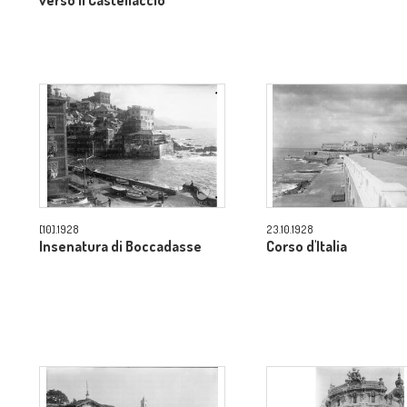
verso il Castellaccio
[10].1928
23.10.1928
Insenatura di Boccadasse
Corso d'Italia