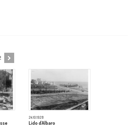
2
24.10.1928
asse
Lido d'Albaro