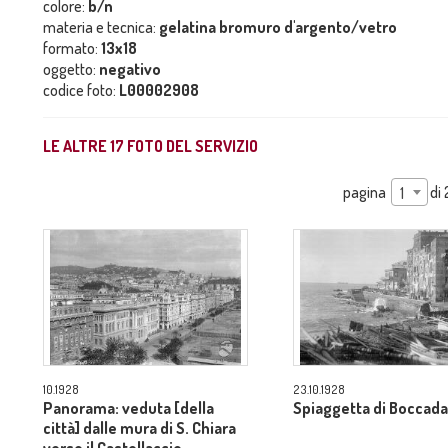
colore:
b/n
materia e tecnica:
gelatina bromuro d'argento/vetro
formato:
13x18
oggetto:
negativo
codice foto:
L00002908
LE ALTRE
17
FOTO DEL SERVIZIO
pagina
di
1
10.1928
23.10.1928
Panorama: veduta [della
Spiaggetta di Boccad
città] dalle mura di S. Chiara