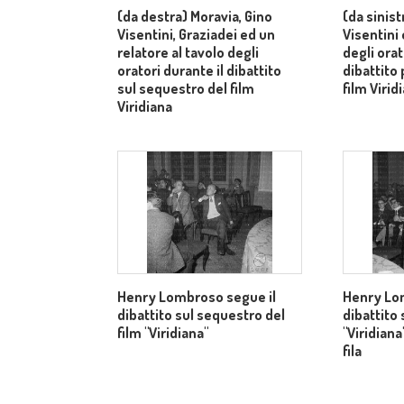
(da destra) Moravia, Gino
(da sinist
Visentini, Graziadei ed un
Visentini 
relatore al tavolo degli
degli orat
oratori durante il dibattito
dibattito 
sul sequestro del film
film Virid
Viridiana
Henry Lombroso segue il
Henry Lo
dibattito sul sequestro del
dibattito 
film "Viridiana"
"Viridian
fila