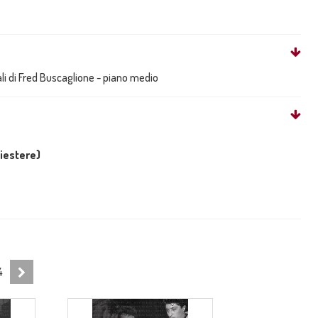
li di Fred Buscaglione - piano medio
liestere)
4