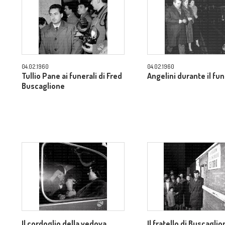
04.02.1960
04.02.1960
Tullio Pane ai funerali di Fred
Angelini durante il fu
Buscaglione
Il cordoglio della vedova
Il fratello di Buscagli