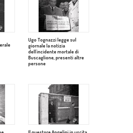
Ugo Tognazzi legge sul
nerale
giornale la notizia
dell'incidente mortale di
Buscaglione, presenti altre
persone
one
Il questore Angelini in uscita