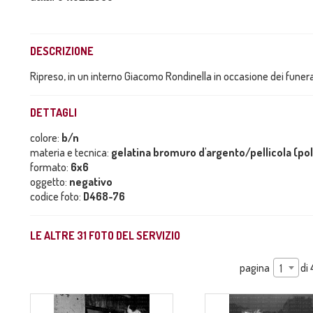
DESCRIZIONE
Ripreso, in un interno Giacomo Rondinella in occasione dei funera
DETTAGLI
colore:
b/n
materia e tecnica:
gelatina bromuro d'argento/pellicola (po
formato:
6x6
oggetto:
negativo
codice foto:
D468-76
LE ALTRE
31
FOTO DEL SERVIZIO
pagina
di
1