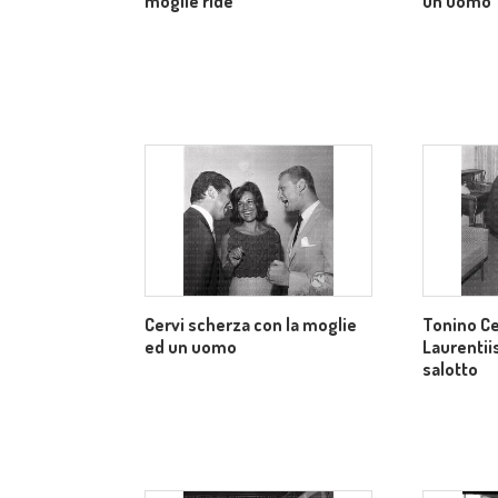
moglie ride
un uomo
Cervi scherza con la moglie
Tonino Ce
ed un uomo
Laurentii
salotto