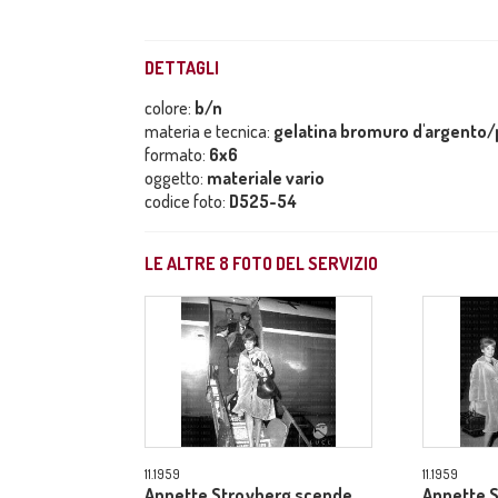
DETTAGLI
colore:
b/n
materia e tecnica:
gelatina bromuro d'argento/p
formato:
6x6
oggetto:
materiale vario
codice foto:
D525-54
LE ALTRE
8
FOTO DEL SERVIZIO
11.1959
11.1959
Annette Stroyberg scende
Annette S