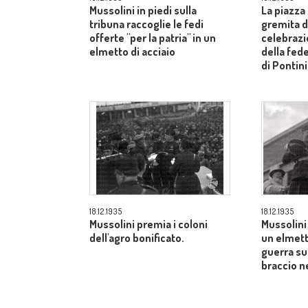
Mussolini in piedi sulla
La piazza
tribuna raccoglie le fedi
gremita di
offerte "per la patria" in un
celebrazi
elmetto di acciaio
della fed
di Pontin
18.12.1935
18.12.1935
Mussolini premia i coloni
Mussolini 
dell'agro bonificato.
un elmett
guerra sul
braccio ne