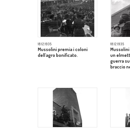
18.12.1935
18.12.1935
Mussolini premia i coloni
Mussolini 
dell'agro bonificato.
un elmett
guerra sul
braccio ne