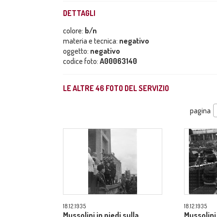
DETTAGLI
colore:
b/n
materia e tecnica:
negativo
oggetto:
negativo
codice foto:
A00063140
LE ALTRE
46
FOTO DEL SERVIZIO
pagina
18.12.1935
18.12.1935
Mussolini in piedi sulla
Mussolini