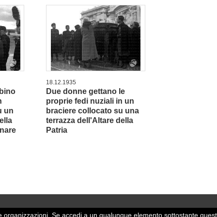
18.12.1935
bino
Due donne gettano le
n
proprie fedi nuziali in un
u un
braciere collocato su una
ella
terrazza dell'Altare della
onare
Patria
 altre organizzazioni. Se accedi a un qualunque elemento sottostante quest