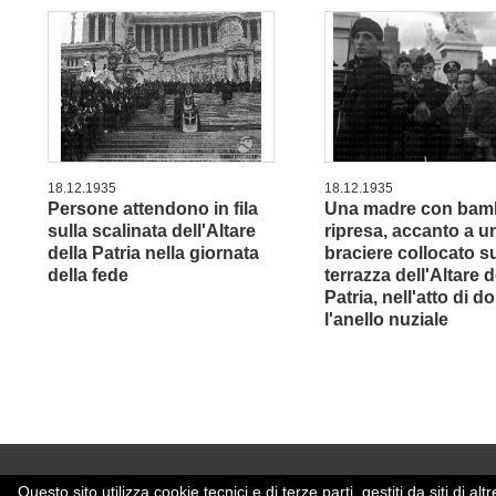
18.12.1935
18.12.1935
Persone attendono in fila
Una madre con bam
sulla scalinata dell'Altare
ripresa, accanto a u
della Patria nella giornata
braciere collocato s
della fede
terrazza dell'Altare d
Patria, nell'atto di d
l'anello nuziale
Questo sito utilizza cookie tecnici e di terze parti, gestiti da siti di