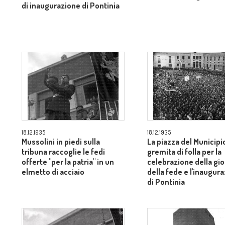
di inaugurazione di Pontinia
18.12.1935
18.12.1935
Mussolini in piedi sulla
La piazza del Municipi
tribuna raccoglie le fedi
gremita di folla per la
offerte "per la patria" in un
celebrazione della gi
elmetto di acciaio
della fede e l'inaugur
di Pontinia