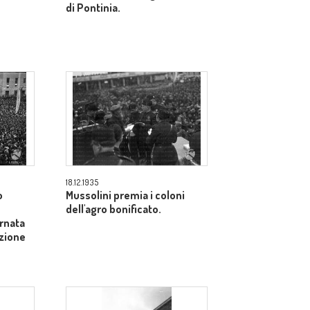
di Pontinia.
18.12.1935
o
Mussolini premia i coloni
dell'agro bonificato.
ornata
azione