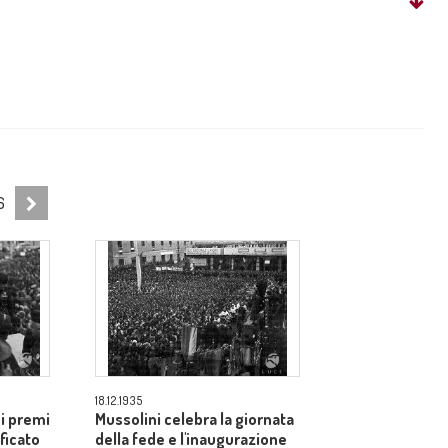
6
18.12.1935
 i premi
Mussolini celebra la giornata
ificato
della fede e l'inaugurazione