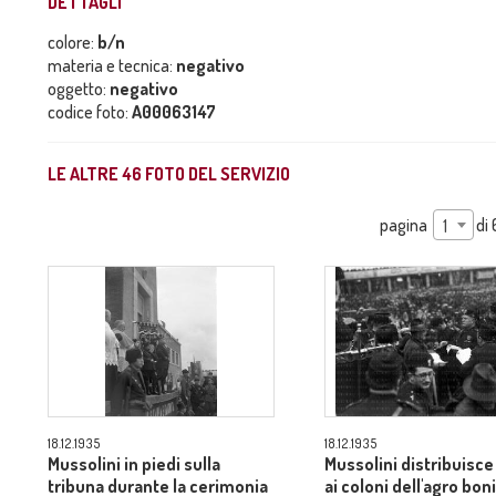
DETTAGLI
colore:
b/n
materia e tecnica:
negativo
oggetto:
negativo
codice foto:
A00063147
LE ALTRE
46
FOTO DEL SERVIZIO
pagina
di
1
18.12.1935
18.12.1935
Mussolini in piedi sulla
Mussolini distribuisce
tribuna durante la cerimonia
ai coloni dell'agro bon