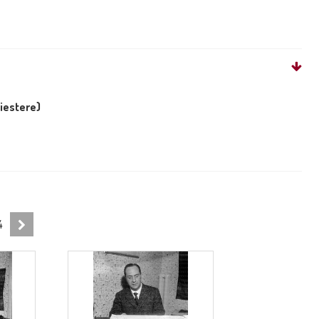
liestere)
4