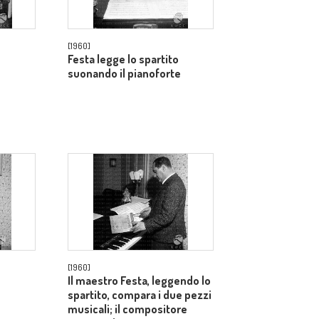
[1960]
Festa legge lo spartito
suonando il pianoforte
[1960]
Il maestro Festa, leggendo lo
spartito, compara i due pezzi
musicali; il compositore