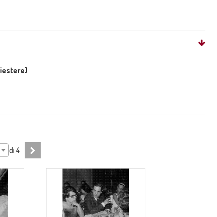
liestere)
di
4