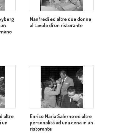
royberg
Manfredi ed altre due donne
 un
al tavolo di un ristorante
n mano
d altre
Enrico Maria Salerno ed altre
i un
personalità ad una cena in un
ristorante