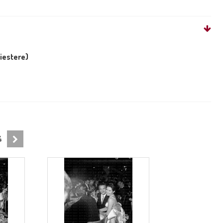
liestere)
4