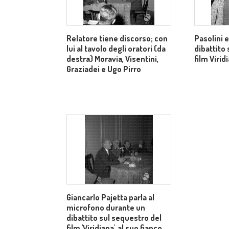
Relatore tiene discorso; con
Pasolini e
lui al tavolo degli oratori (da
dibattito
destra) Moravia, Visentini,
film Virid
Graziadei e Ugo Pirro
Giancarlo Pajetta parla al
microfono durante un
dibattito sul sequestro del
film 'Viridiana', al suo fianco