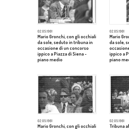
02.05.1961
02.05.1961
Mario Gronchi, con gli occhiali
Mario Gron
da sole, seduto in tribuna in
da sole, s
occasione di un concorso
occasione
ippico a Piazza di Siena -
ippico a P
piano medio
piano me
02.05.1961
02.05.1961
Mario Gronchi, con gli occhiali
Tribuna af