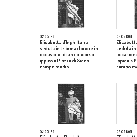
02.05.1961
02.05.1961
Elisabetta d'Inghilterra
Elisabetta
seduta in tribuna d'onore in
seduta in
occasione di un concorso
occasione
ippico a Piazza di Siena -
ippico a P
campo medio
campo m
02.05.1961
02.05.1961