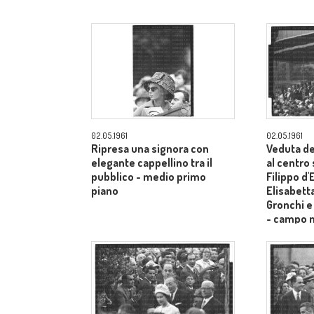
02.05.1961
02.05.1961
Ripresa una signora con
Veduta de
elegante cappellino tra il
al centro
pubblico - medio primo
Filippo d
piano
Elisabetta
Gronchi e
- campo 