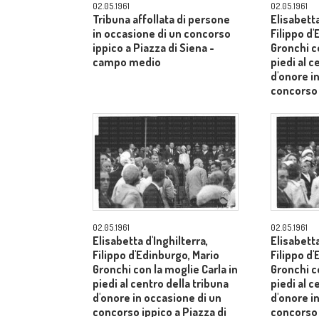
02.05.1961
02.05.1961
Tribuna affollata di persone
Elisabetta
in occasione di un concorso
Filippo d
ippico a Piazza di Siena -
Gronchi co
campo medio
piedi al c
d'onore i
concorso 
Siena - 
02.05.1961
02.05.1961
Elisabetta d'Inghilterra,
Elisabetta
Filippo d'Edinburgo, Mario
Filippo d
Gronchi con la moglie Carla in
Gronchi co
piedi al centro della tribuna
piedi al c
d'onore in occasione di un
d'onore i
concorso ippico a Piazza di
concorso 