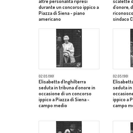
altre personalità ripresi
scalette d
durante un concorso ippico a
d'onore, d
Piazza di Siena - piano
riconosco
americano
sindaco C
medi
02.05.1961
02.05.1961
Elisabetta d'Inghilterra
Elisabetta
seduta in tribuna d'onore in
seduta in
occasione di un concorso
occasione
ippico a Piazza di Siena -
ippico a P
campo medio
campo m