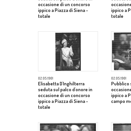
occasione di un concorso
occasione
ippico a Piazza di Siena -
ippico a P
totale
totale
02.05.1961
02.05.1961
Elisabetta D'Inghilterra
Pubblico s
seduta sul palco d'onore in
occasione
occasione di un concorso
ippico a P
ippico a Piazza di Siena -
campo m
totale