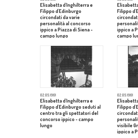
Elisabetta d'Inghilterra e
Elisabetta
Filippo d'Edinburgo
Filippo d
circondati da varie
circondati
personalità al concorso
personali
ippico a Piazza di Siena -
ippico a P
campo lungo
campo lu
02.05.1961
02.05.1961
Elisabetta d'Inghilterra e
Elisabetta
Filippo d'Edinburgo seduti al
Filippo d
centro tra gli spettatori del
circondati
concorso ippico - campo
personalit
lungo
visibile G
ippico a P
campo lu