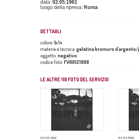
data:
02.05.1961
luogo della ripresa:
Roma
DETTAGLI
colore:
b/n
materia e tecnica:
gelatina bromuro d'argento/p
oggetto:
negativo
codice foto:
FV00121908
LE ALTRE
118
FOTO DEL SERVIZIO
02.05.1961
02.05.1961