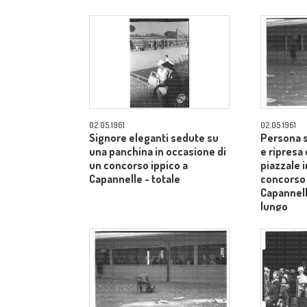
Siena - campo medio lungo
Siena - 
02.05.1961
02.05.1961
Signore eleganti sedute su
Persona s
una panchina in occasione di
e ripresa 
un concorso ippico a
piazzale 
Capannelle - totale
concorso 
Capannel
lungo