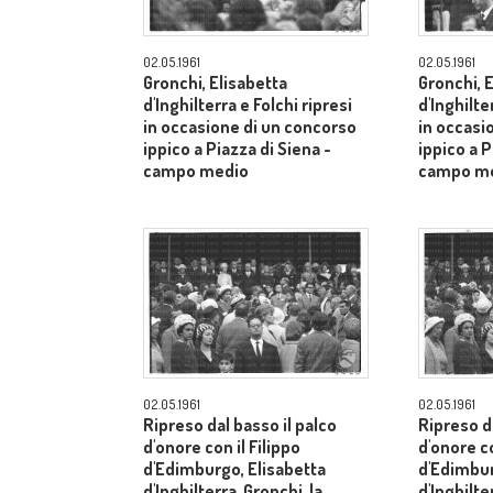
02.05.1961
02.05.1961
Gronchi, Elisabetta
Gronchi, 
d'Inghilterra e Folchi ripresi
d'Inghilte
in occasione di un concorso
in occasi
ippico a Piazza di Siena -
ippico a P
campo medio
campo m
02.05.1961
02.05.1961
Ripreso dal basso il palco
Ripreso da
d'onore con il Filippo
d'onore co
d'Edimburgo, Elisabetta
d'Edimbur
d'Inghilterra, Gronchi, la
d'Inghilte