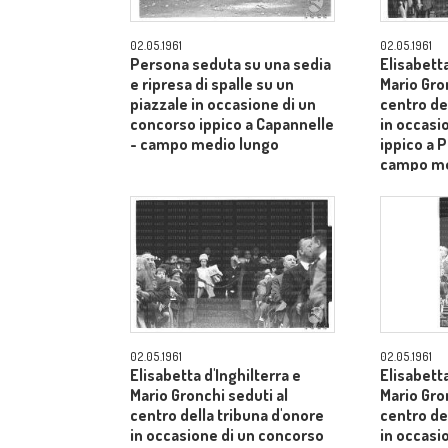
02.05.1961
02.05.1961
Persona seduta su una sedia
Elisabetta
e ripresa di spalle su un
Mario Gro
piazzale in occasione di un
centro de
concorso ippico a Capannelle
in occasi
- campo medio lungo
ippico a P
campo me
02.05.1961
02.05.1961
Elisabetta d'Inghilterra e
Elisabetta
Mario Gronchi seduti al
Mario Gro
centro della tribuna d'onore
centro de
in occasione di un concorso
in occasi