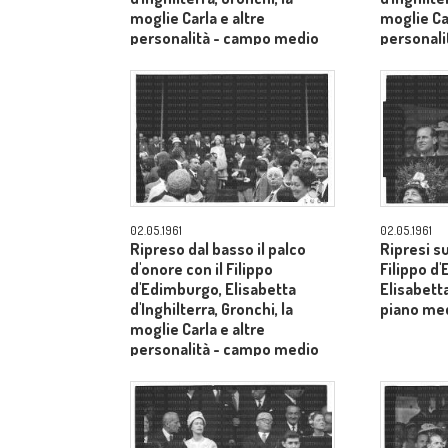
moglie Carla e altre
moglie Car
personalità - campo medio
personal
lungo
lungo
02.05.1961
02.05.1961
Ripreso dal basso il palco
Ripresi s
d'onore con il Filippo
Filippo d
d'Edimburgo, Elisabetta
Elisabetta
d'Inghilterra, Gronchi, la
piano me
moglie Carla e altre
personalità - campo medio
lungo