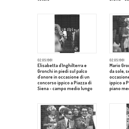
02.05.1961
02.05.1961
Elisabetta d'Inghilterra e
Mario Gron
Gronchi in piedi sul palco
da sole, s
d'onore in occasione di un
occasione
concorso ippico a Piazza di
ippico a P
Siena - campo medio lungo
piano me