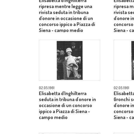
Elisabetta d'Inghilterra
Elisabetta
ripresa mentre legge una
ripresa m
rivista seduta in tribuna
rivista se
d'onore in occasione di un
d'onore i
concorso ippico a Piazza di
concorso 
Siena - campo medio
Siena - 
02.05.1961
02.05.1961
Elisabetta d'Inghilterra
Elisabetta
seduta in tribuna d'onore in
Gronchi s
occasione di un concorso
d'onore i
ippico a Piazza di Siena -
concorso 
campo medio
Siena - 