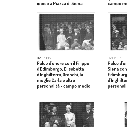
ippico a Piazza di Siena -
campo m
campo medio
02.05.1961
02.05.1961
Palco d'onore con il Filippo
Palco d'o
d'Edimburgo, Elisabetta
Siena con 
d'Inghilterra, Gronchi, la
Edimburgo
moglie Carla e altre
d'Inghilte
personalità - campo medio
personal