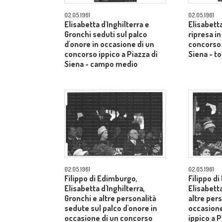
02.05.1961
02.05.1961
Elisabetta d'Inghilterra e
Elisabetta
Gronchi seduti sul palco
ripresa i
d'onore in occasione di un
concorso 
concorso ippico a Piazza di
Siena - to
Siena - campo medio
02.05.1961
02.05.1961
Filippo di Edimburgo,
Filippo d
Elisabetta d'Inghilterra,
Elisabetta
Gronchi e altre personalità
altre pers
sedute sul palco d'onore in
occasione
occasione di un concorso
ippico a P