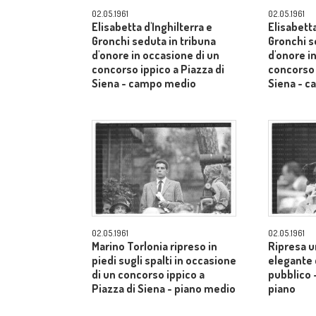
02.05.1961
02.05.1961
Elisabetta d'Inghilterra e
Elisabetta
Gronchi seduta in tribuna
Gronchi s
d'onore in occasione di un
d'onore i
concorso ippico a Piazza di
concorso 
Siena - campo medio
Siena - 
02.05.1961
02.05.1961
Marino Torlonia ripreso in
Ripresa u
piedi sugli spalti in occasione
elegante c
di un concorso ippico a
pubblico 
Piazza di Siena - piano medio
piano