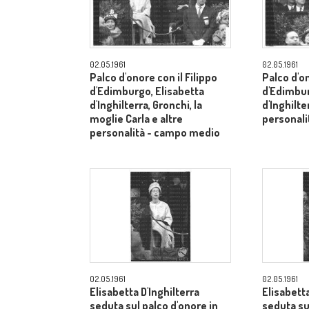
02.05.1961
02.05.1961
Palco d'onore con il Filippo
Palco d'on
d'Edimburgo, Elisabetta
d'Edimbur
d'Inghilterra, Gronchi, la
d'Inghilte
moglie Carla e altre
personal
personalità - campo medio
02.05.1961
02.05.1961
Elisabetta D'Inghilterra
Elisabetta
seduta sul palco d'onore in
seduta su