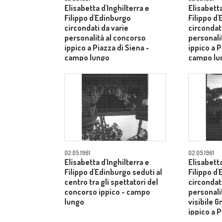
Elisabetta d'Inghilterra e
Elisabetta
Filippo d'Edinburgo
Filippo d
circondati da varie
circondati
personalità al concorso
personali
ippico a Piazza di Siena -
ippico a P
campo lungo
campo lu
02.05.1961
02.05.1961
Elisabetta d'Inghilterra e
Elisabetta
Filippo d'Edinburgo seduti al
Filippo d
centro tra gli spettatori del
circondati
concorso ippico - campo
personalit
lungo
visibile G
ippico a P
campo lu