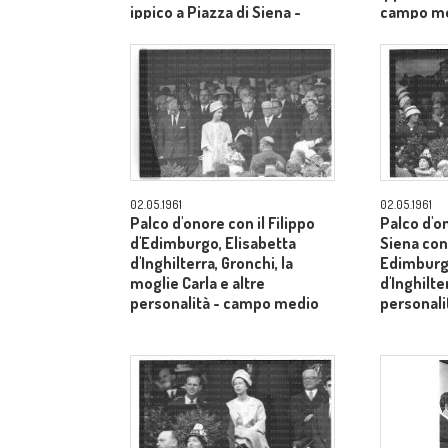
ippico a Piazza di Siena -
campo m
campo medio
02.05.1961
02.05.1961
Palco d'onore con il Filippo
Palco d'o
d'Edimburgo, Elisabetta
Siena con 
d'Inghilterra, Gronchi, la
Edimburgo
moglie Carla e altre
d'Inghilte
personalità - campo medio
personal