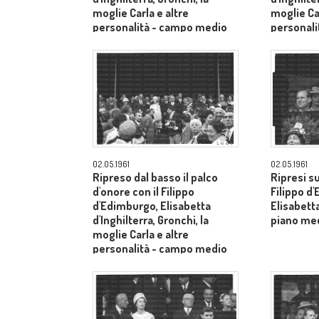
moglie Carla e altre
moglie Car
personalità - campo medio
personal
lungo
lungo
02.05.1961
02.05.1961
Ripreso dal basso il palco
Ripresi s
d'onore con il Filippo
Filippo d
d'Edimburgo, Elisabetta
Elisabetta
d'Inghilterra, Gronchi, la
piano me
moglie Carla e altre
personalità - campo medio
lungo