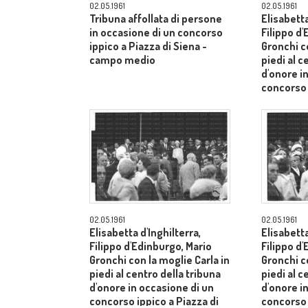
02.05.1961
02.05.1961
Tribuna affollata di persone
Elisabetta
in occasione di un concorso
Filippo d
ippico a Piazza di Siena -
Gronchi co
campo medio
piedi al c
d'onore i
concorso 
Siena - 
02.05.1961
02.05.1961
Elisabetta d'Inghilterra,
Elisabetta
Filippo d'Edinburgo, Mario
Filippo d
Gronchi con la moglie Carla in
Gronchi co
piedi al centro della tribuna
piedi al c
d'onore in occasione di un
d'onore i
concorso ippico a Piazza di
concorso 