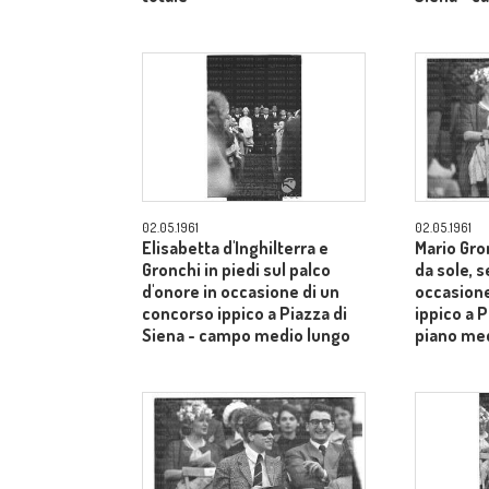
02.05.1961
02.05.1961
Elisabetta d'Inghilterra e
Mario Gron
Gronchi in piedi sul palco
da sole, s
d'onore in occasione di un
occasione
concorso ippico a Piazza di
ippico a P
Siena - campo medio lungo
piano me