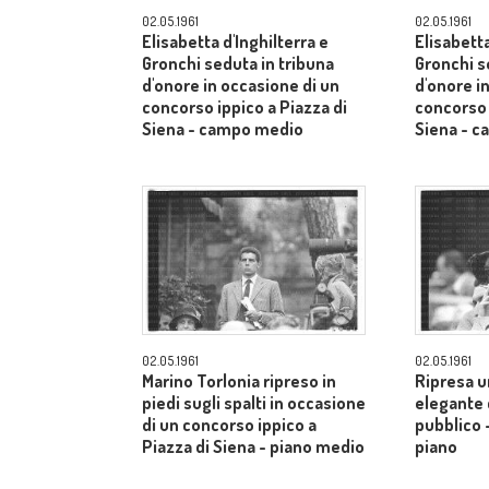
02.05.1961
02.05.1961
Elisabetta d'Inghilterra e
Elisabetta
Gronchi seduta in tribuna
Gronchi s
d'onore in occasione di un
d'onore i
concorso ippico a Piazza di
concorso 
Siena - campo medio
Siena - 
02.05.1961
02.05.1961
Marino Torlonia ripreso in
Ripresa u
piedi sugli spalti in occasione
elegante c
di un concorso ippico a
pubblico 
Piazza di Siena - piano medio
piano