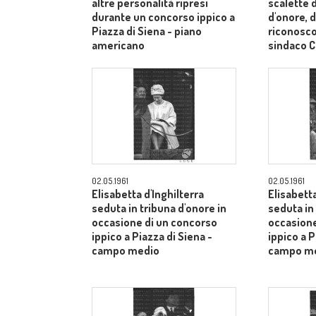
altre personalità ripresi
scalette d
durante un concorso ippico a
d'onore, d
Piazza di Siena - piano
riconosco
americano
sindaco C
medi
02.05.1961
02.05.1961
Elisabetta d'Inghilterra
Elisabetta
seduta in tribuna d'onore in
seduta in
occasione di un concorso
occasione
ippico a Piazza di Siena -
ippico a P
campo medio
campo m