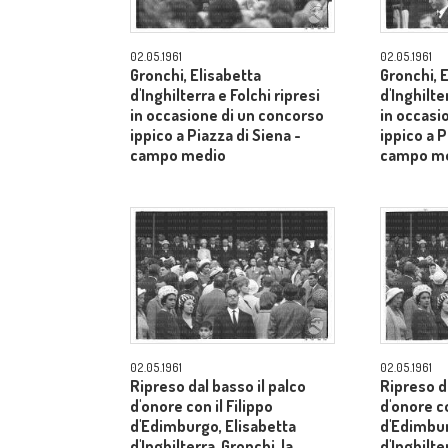
02.05.1961
02.05.1961
Gronchi, Elisabetta
Gronchi, 
d'Inghilterra e Folchi ripresi
d'Inghilte
in occasione di un concorso
in occasi
ippico a Piazza di Siena -
ippico a P
campo medio
campo m
02.05.1961
02.05.1961
Ripreso dal basso il palco
Ripreso da
d'onore con il Filippo
d'onore co
d'Edimburgo, Elisabetta
d'Edimbur
d'Inghilterra, Gronchi, la
d'Inghilte