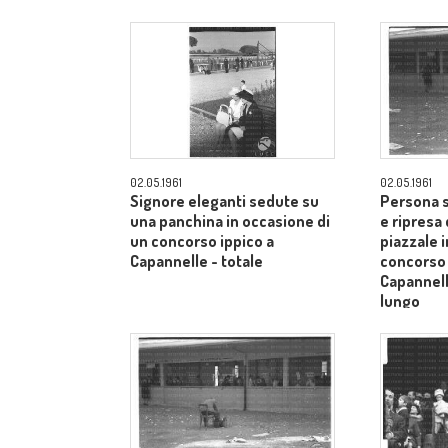
Siena - campo medio lungo
Siena - 
02.05.1961
02.05.1961
Signore eleganti sedute su
Persona s
una panchina in occasione di
e ripresa 
un concorso ippico a
piazzale 
Capannelle - totale
concorso 
Capannel
lungo