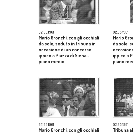
02.05.1961
02.05.1961
Mario Gronchi, con gli occhiali
Mario Gron
da sole, seduto in tribuna in
da sole, s
occasione di un concorso
occasione
ippico a Piazza di Siena -
ippico a P
piano medio
piano me
02.05.1961
02.05.1961
Mario Gronchi, con gli occhiali
Tribuna af