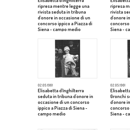
Elisabetta d'Inghilterra
Elisabetta
ripresa mentre legge una
ripresa m
rivista seduta in tribuna
rivista se
d'onore in occasione di un
d'onore i
concorso ippico a Piazza di
concorso 
Siena - campo medio
Siena - 
02.05.1961
02.05.1961
Elisabetta d'Inghilterra
Elisabetta
seduta in tribuna d'onore in
Gronchi s
occasione di un concorso
d'onore i
ippico a Piazza di Siena -
concorso 
campo medio
Siena - 