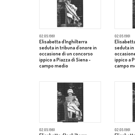
02.05.1961
02.05.1961
Elisabetta d'Inghilterra
Elisabetta
seduta in tribuna d'onore in
seduta in
occasione di un concorso
occasione
ippico a Piazza di Siena -
ippico a P
campo medio
campo m
02.05.1961
02.05.1961