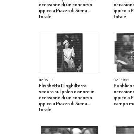
occasione di un concorso
occasione
ippico a Piazza di Siena -
ippico a P
totale
totale
02.05.1961
02.05.1961
Elisabetta D'Inghilterra
Pubblico s
seduta sul palco d'onore in
occasione
occasione di un concorso
ippico a P
ippico a Piazza di Siena -
campo m
totale