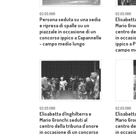
02.05.1961
02.05.1961
Persona seduta su una sedia
Elisabetta
e ripresa di spalle su un
Mario Gro
piazzale in occasione di un
centro de
concorso ippico a Capannelle
in occasi
- campo medio lungo
ippico a P
campo me
02.05.1961
02.05.1961
Elisabetta d'Inghilterra e
Elisabetta
Mario Gronchi seduti al
Mario Gro
centro della tribuna d'onore
centro de
in occasione di un concorso
in occasi