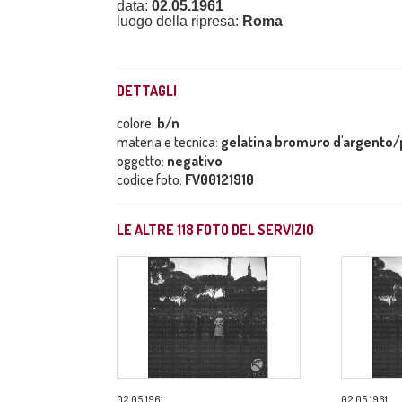
data:
02.05.1961
luogo della ripresa:
Roma
DETTAGLI
colore:
b/n
materia e tecnica:
gelatina bromuro d'argento/p
oggetto:
negativo
codice foto:
FV00121910
LE ALTRE
118
FOTO DEL SERVIZIO
02.05.1961
02.05.1961