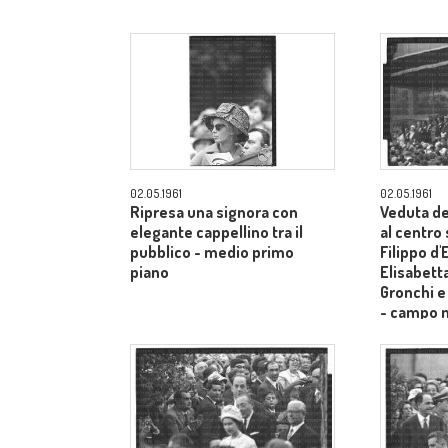
02.05.1961
02.05.1961
Ripresa una signora con
Veduta de
elegante cappellino tra il
al centro
pubblico - medio primo
Filippo d
piano
Elisabetta
Gronchi e
- campo 