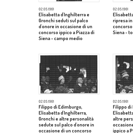
02.05.1961
02.05.1961
Elisabetta d'Inghilterra e
Elisabetta
Gronchi seduti sul palco
ripresa i
d'onore in occasione di un
concorso 
concorso ippico a Piazza di
Siena - to
Siena - campo medio
02.05.1961
02.05.1961
Filippo di Edimburgo,
Filippo d
Elisabetta d'Inghilterra,
Elisabetta
Gronchi e altre personalità
altre pers
sedute sul palco d'onore in
occasione
occasione di un concorso
ippico a P