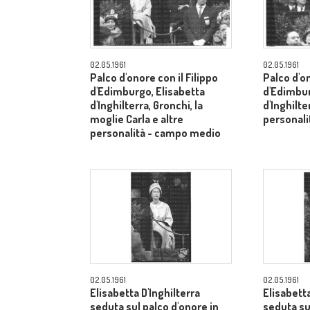
02.05.1961
02.05.1961
Palco d'onore con il Filippo
Palco d'on
d'Edimburgo, Elisabetta
d'Edimbur
d'Inghilterra, Gronchi, la
d'Inghilte
moglie Carla e altre
personal
personalità - campo medio
02.05.1961
02.05.1961
Elisabetta D'Inghilterra
Elisabetta
seduta sul palco d'onore in
seduta su