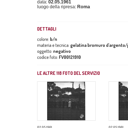
data:
02.05.1961
luogo della ripresa:
Roma
DETTAGLI
colore:
b/n
materia e tecnica:
gelatina bromuro d'argento/p
oggetto:
negativo
codice foto:
FV00121910
LE ALTRE
118
FOTO DEL SERVIZIO
02.05.1961
02.05.1961