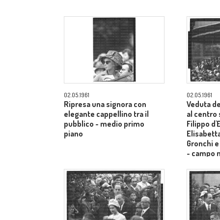
02.05.1961
02.05.1961
Ripresa una signora con
Veduta de
elegante cappellino tra il
al centro
pubblico - medio primo
Filippo d
piano
Elisabetta
Gronchi e
- campo 