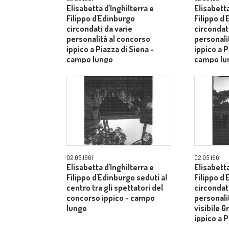
Elisabetta d'Inghilterra e
Elisabetta
Filippo d'Edinburgo
Filippo d
circondati da varie
circondati
personalità al concorso
personali
ippico a Piazza di Siena -
ippico a P
campo lungo
campo lu
02.05.1961
02.05.1961
Elisabetta d'Inghilterra e
Elisabetta
Filippo d'Edinburgo seduti al
Filippo d
centro tra gli spettatori del
circondati
concorso ippico - campo
personalit
lungo
visibile G
ippico a P
campo lu