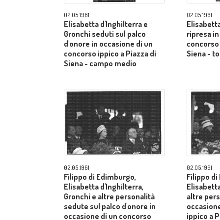
02.05.1961
02.05.1961
Elisabetta d'Inghilterra e
Elisabetta
Gronchi seduti sul palco
ripresa i
d'onore in occasione di un
concorso 
concorso ippico a Piazza di
Siena - to
Siena - campo medio
02.05.1961
02.05.1961
Filippo di Edimburgo,
Filippo d
Elisabetta d'Inghilterra,
Elisabetta
Gronchi e altre personalità
altre pers
sedute sul palco d'onore in
occasione
occasione di un concorso
ippico a P