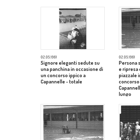
Siena - campo medio lungo
Siena - 
02.05.1961
02.05.1961
Signore eleganti sedute su
Persona s
una panchina in occasione di
e ripresa 
un concorso ippico a
piazzale 
Capannelle - totale
concorso 
Capannel
lungo