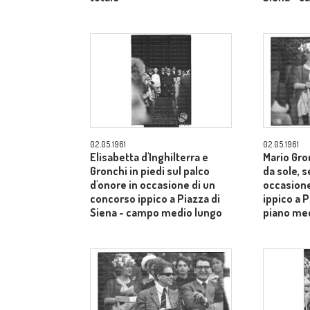
02.05.1961
02.05.1961
Elisabetta d'Inghilterra e
Mario Gron
Gronchi in piedi sul palco
da sole, s
d'onore in occasione di un
occasione
concorso ippico a Piazza di
ippico a P
Siena - campo medio lungo
piano me