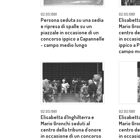
02.05.1961
02.05.1961
Persona seduta su una sedia
Elisabetta
e ripresa di spalle su un
Mario Gro
piazzale in occasione di un
centro de
concorso ippico a Capannelle
in occasi
- campo medio lungo
ippico a P
campo me
02.05.1961
02.05.1961
Elisabetta d'Inghilterra e
Elisabetta
Mario Gronchi seduti al
Mario Gro
centro della tribuna d'onore
centro de
in occasione di un concorso
in occasi