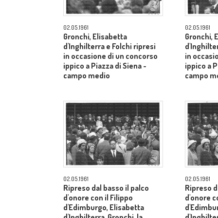
02.05.1961
02.05.1961
Gronchi, Elisabetta
Gronchi, 
d'Inghilterra e Folchi ripresi
d'Inghilte
in occasione di un concorso
in occasi
ippico a Piazza di Siena -
ippico a P
campo medio
campo m
02.05.1961
02.05.1961
Ripreso dal basso il palco
Ripreso da
d'onore con il Filippo
d'onore co
d'Edimburgo, Elisabetta
d'Edimbur
d'Inghilterra, Gronchi, la
d'Inghilte