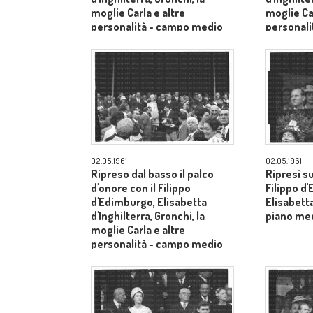
moglie Carla e altre
moglie Car
personalità - campo medio
personal
lungo
lungo
02.05.1961
02.05.1961
Ripreso dal basso il palco
Ripresi s
d'onore con il Filippo
Filippo d
d'Edimburgo, Elisabetta
Elisabetta
d'Inghilterra, Gronchi, la
piano me
moglie Carla e altre
personalità - campo medio
lungo