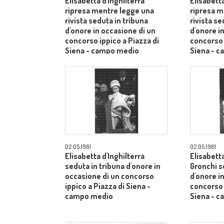
Elisabetta d'Inghilterra
Elisabetta
ripresa mentre legge una
ripresa m
rivista seduta in tribuna
rivista se
d'onore in occasione di un
d'onore i
concorso ippico a Piazza di
concorso 
Siena - campo medio
Siena - 
02.05.1961
02.05.1961
Elisabetta d'Inghilterra
Elisabetta
seduta in tribuna d'onore in
Gronchi s
occasione di un concorso
d'onore i
ippico a Piazza di Siena -
concorso 
campo medio
Siena - 