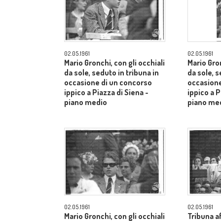
02.05.1961
02.05.1961
Mario Gronchi, con gli occhiali
Mario Gron
da sole, seduto in tribuna in
da sole, s
occasione di un concorso
occasione
ippico a Piazza di Siena -
ippico a P
piano medio
piano me
02.05.1961
02.05.1961
Mario Gronchi, con gli occhiali
Tribuna af