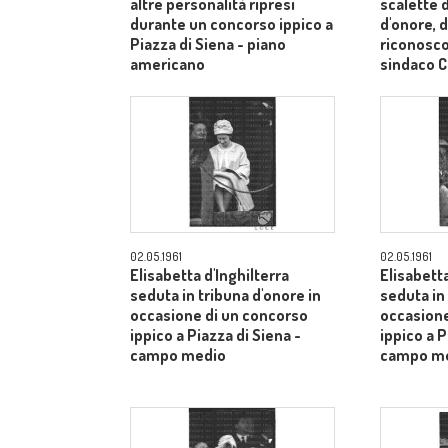
altre personalità ripresi
scalette d
durante un concorso ippico a
d'onore, d
Piazza di Siena - piano
riconosco
americano
sindaco C
medi
02.05.1961
02.05.1961
Elisabetta d'Inghilterra
Elisabetta
seduta in tribuna d'onore in
seduta in
occasione di un concorso
occasione
ippico a Piazza di Siena -
ippico a P
campo medio
campo m