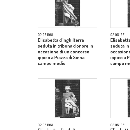
02.05.1961
02.05.1961
Elisabetta d'Inghilterra
Elisabetta
seduta in tribuna d'onore in
seduta in
occasione di un concorso
occasione
ippico a Piazza di Siena -
ippico a P
campo medio
campo m
02.05.1961
02.05.1961