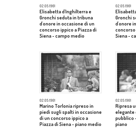
02.05.1961
02.05.1961
Elisabetta d'Inghilterra e
Elisabetta
Gronchi seduta in tribuna
Gronchi s
d'onore in occasione di un
d'onore i
concorso ippico a Piazza di
concorso 
Siena - campo medio
Siena - 
02.05.1961
02.05.1961
Marino Torlonia ripreso in
Ripresa u
piedi sugli spalti in occasione
elegante c
di un concorso ippico a
pubblico 
Piazza di Siena - piano medio
piano