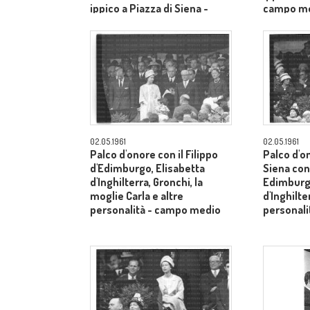
ippico a Piazza di Siena -
campo m
campo medio
02.05.1961
02.05.1961
Palco d'onore con il Filippo
Palco d'o
d'Edimburgo, Elisabetta
Siena con 
d'Inghilterra, Gronchi, la
Edimburgo
moglie Carla e altre
d'Inghilte
personalità - campo medio
personal