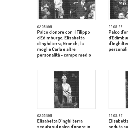
02.05.1961
02.05.1961
Palco d'onore con il Filippo
Palco d'on
d'Edimburgo, Elisabetta
d'Edimbur
d'Inghilterra, Gronchi, la
d'Inghilte
moglie Carla e altre
personal
personalità - campo medio
02.05.1961
02.05.1961
Elisabetta D'Inghilterra
Elisabetta
seduta sul palco d'onore in
seduta su