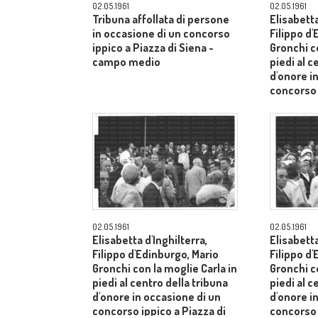
02.05.1961
02.05.1961
Tribuna affollata di persone
Elisabetta
in occasione di un concorso
Filippo d
ippico a Piazza di Siena -
Gronchi co
campo medio
piedi al c
d'onore i
concorso 
Siena - 
02.05.1961
02.05.1961
Elisabetta d'Inghilterra,
Elisabetta
Filippo d'Edinburgo, Mario
Filippo d
Gronchi con la moglie Carla in
Gronchi co
piedi al centro della tribuna
piedi al c
d'onore in occasione di un
d'onore i
concorso ippico a Piazza di
concorso 