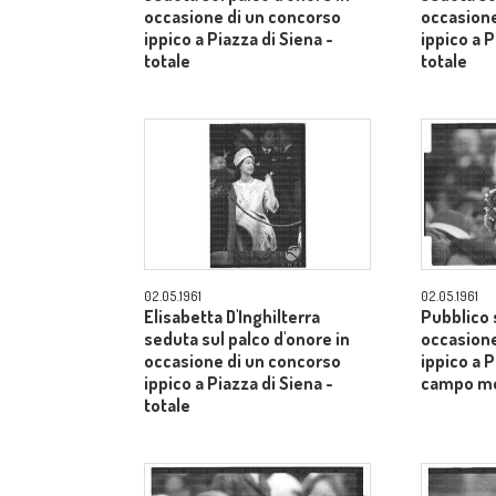
occasione di un concorso
occasione
ippico a Piazza di Siena -
ippico a P
totale
totale
02.05.1961
02.05.1961
Elisabetta D'Inghilterra
Pubblico s
seduta sul palco d'onore in
occasione
occasione di un concorso
ippico a P
ippico a Piazza di Siena -
campo m
totale