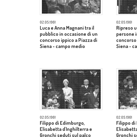
02.05.1961
02.05.1961
Luca e Anna Magnani tra il
Ripreso u
pubblico in occasione di un
persone i
concorso ippico a Piazza di
concorso 
Siena - campo medio
Siena - 
02.05.1961
02.05.1961
Filippo di Edimburgo,
Filippo d
Elisabetta d'Inghilterra e
Elisabetta
Gronchi seduti sul palco
Gronchi s