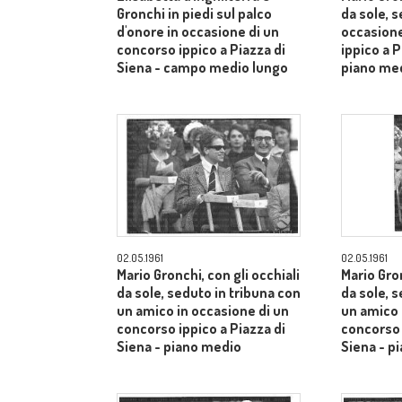
Gronchi in piedi sul palco
da sole, s
d'onore in occasione di un
occasione
concorso ippico a Piazza di
ippico a P
Siena - campo medio lungo
piano me
02.05.1961
02.05.1961
Mario Gronchi, con gli occhiali
Mario Gron
da sole, seduto in tribuna con
da sole, 
un amico in occasione di un
un amico 
concorso ippico a Piazza di
concorso 
Siena - piano medio
Siena - p