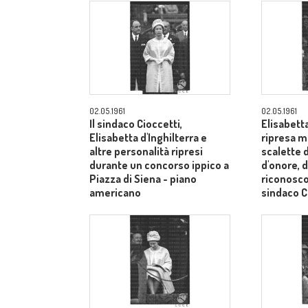
02.05.1961
02.05.1961
Il sindaco Cioccetti,
Elisabetta
Elisabetta d'Inghilterra e
ripresa m
altre personalità ripresi
scalette d
durante un concorso ippico a
d'onore, d
Piazza di Siena - piano
riconosco
americano
sindaco C
medi