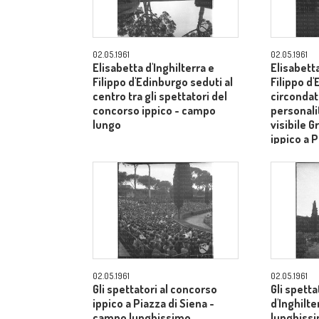
02.05.1961
02.05.1961
Elisabetta d'Inghilterra e
Elisabetta
Filippo d'Edinburgo seduti al
Filippo d
centro tra gli spettatori del
circondati
concorso ippico - campo
personalit
lungo
visibile G
ippico a P
campo lu
02.05.1961
02.05.1961
Gli spettatori al concorso
Gli spetta
ippico a Piazza di Siena -
d'Inghilt
campo lunghissimo
lunghiss