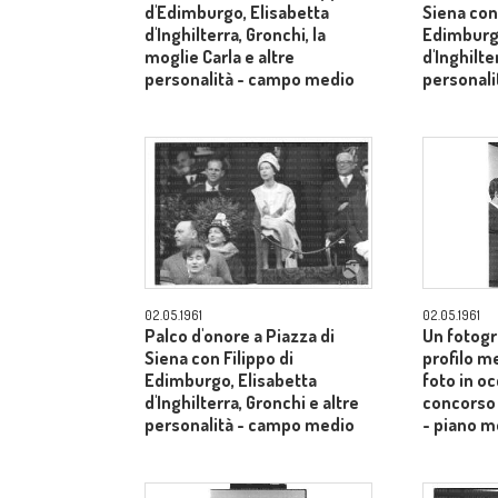
d'Edimburgo, Elisabetta
Siena con 
d'Inghilterra, Gronchi, la
Edimburgo
moglie Carla e altre
d'Inghilte
personalità - campo medio
personal
02.05.1961
02.05.1961
Palco d'onore a Piazza di
Un fotogr
Siena con Filippo di
profilo m
Edimburgo, Elisabetta
foto in o
d'Inghilterra, Gronchi e altre
concorso 
personalità - campo medio
- piano m