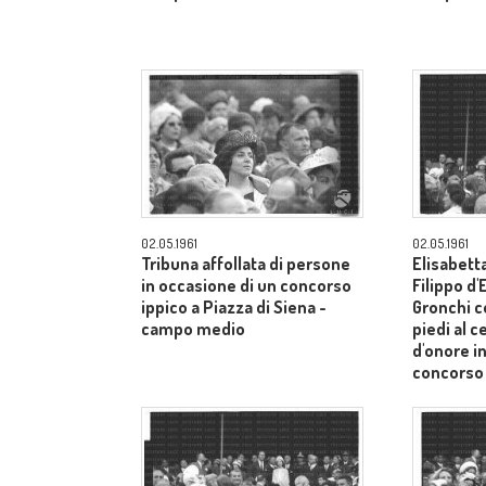
02.05.1961
02.05.1961
Tribuna affollata di persone
Elisabetta
in occasione di un concorso
Filippo d
ippico a Piazza di Siena -
Gronchi co
campo medio
piedi al c
d'onore i
concorso 
Siena - 