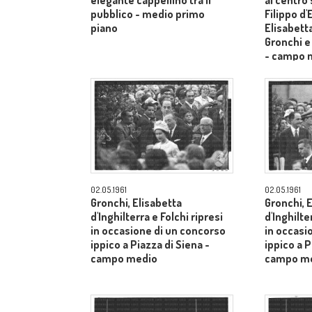
elegante cappellino tra il
al centro
pubblico - medio primo
Filippo d
piano
Elisabetta
Gronchi e
- campo 
02.05.1961
02.05.1961
Gronchi, Elisabetta
Gronchi, 
d'Inghilterra e Folchi ripresi
d'Inghilte
in occasione di un concorso
in occasi
ippico a Piazza di Siena -
ippico a P
campo medio
campo m