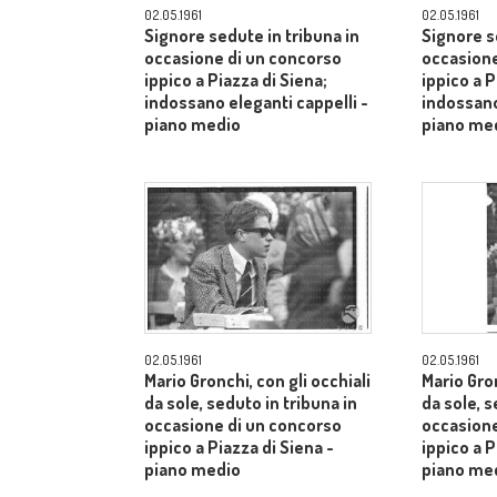
02.05.1961
02.05.1961
Signore sedute in tribuna in
Signore s
occasione di un concorso
occasione
ippico a Piazza di Siena;
ippico a P
indossano eleganti cappelli -
indossano
piano medio
piano me
02.05.1961
02.05.1961
Mario Gronchi, con gli occhiali
Mario Gron
da sole, seduto in tribuna in
da sole, s
occasione di un concorso
occasione
ippico a Piazza di Siena -
ippico a P
piano medio
piano me