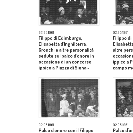
02.05.1961
02.05.1961
Filippo di Edimburgo,
Filippo d
Elisabetta d'Inghilterra,
Elisabetta
Gronchi e altre personalità
altre pers
sedute sul palco d'onore in
occasione
occasione di un concorso
ippico a P
ippico a Piazza di Siena -
campo m
campo medio
02.05.1961
02.05.1961
Palco d'onore con il Filippo
Palco d'o