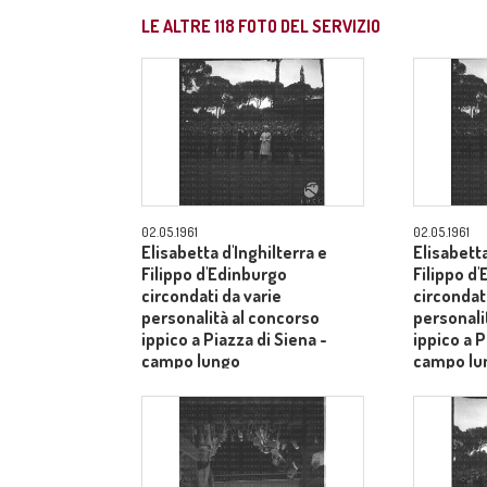
LE ALTRE
118
FOTO DEL SERVIZIO
02.05.1961
02.05.1961
Elisabetta d'Inghilterra e
Elisabetta
Filippo d'Edinburgo
Filippo d
circondati da varie
circondati
personalità al concorso
personali
ippico a Piazza di Siena -
ippico a P
campo lungo
campo lu