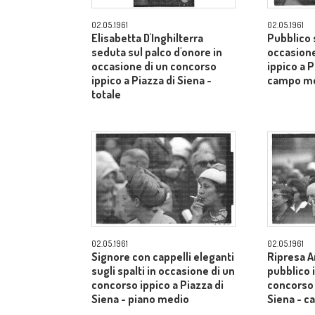
02.05.1961
02.05.1961
Elisabetta D'Inghilterra
Pubblico s
seduta sul palco d'onore in
occasione
occasione di un concorso
ippico a P
ippico a Piazza di Siena -
campo m
totale
02.05.1961
02.05.1961
Signore con cappelli eleganti
Ripresa A
sugli spalti in occasione di un
pubblico 
concorso ippico a Piazza di
concorso 
Siena - piano medio
Siena - 