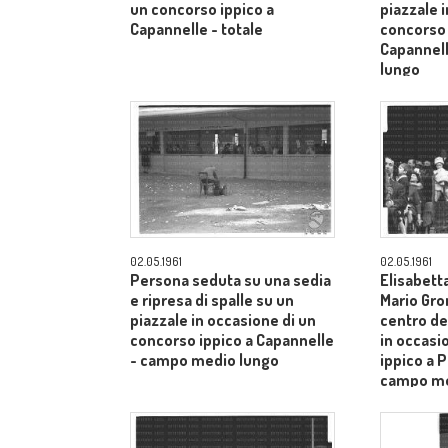
un concorso ippico a
piazzale 
Capannelle - totale
concorso 
Capannel
lungo
02.05.1961
02.05.1961
Persona seduta su una sedia
Elisabetta
e ripresa di spalle su un
Mario Gro
piazzale in occasione di un
centro de
concorso ippico a Capannelle
in occasi
- campo medio lungo
ippico a P
campo me