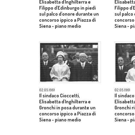
Elisabetta d'Inghilterra e
Elisabetta
Filippo d'Edinburgo in piedi
Filippo d'
sul palco d'onore durante un
sul palco
concorso ippico a Piazza di
concorso 
Siena - piano medio
Siena - p
02.05.1961
02.05.1961
Il sindaco Cioccetti,
Il sindaco
Elisabetta d'Inghilterra e
Elisabetta
Gronchi in posa durante un
Gronchi r
concorso ippico a Piazza di
concorso 
Siena - piano medio
Siena - p