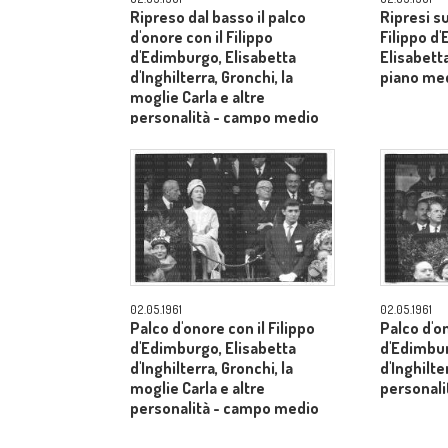
Ripreso dal basso il palco
Ripresi s
d'onore con il Filippo
Filippo d
d'Edimburgo, Elisabetta
Elisabetta
d'Inghilterra, Gronchi, la
piano me
moglie Carla e altre
personalità - campo medio
lungo
02.05.1961
02.05.1961
Palco d'onore con il Filippo
Palco d'on
d'Edimburgo, Elisabetta
d'Edimbur
d'Inghilterra, Gronchi, la
d'Inghilte
moglie Carla e altre
personal
personalità - campo medio