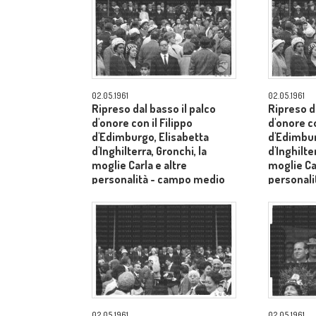
02.05.1961
02.05.1961
Ripreso dal basso il palco
Ripreso da
d'onore con il Filippo
d'onore co
d'Edimburgo, Elisabetta
d'Edimbur
d'Inghilterra, Gronchi, la
d'Inghilte
moglie Carla e altre
moglie Car
personalità - campo medio
personal
lungo
lungo
02.05.1961
02.05.1961