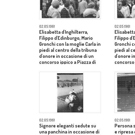
02.05.1961
02.05.1961
Elisabetta d'Inghilterra,
Elisabetta
Filippo d'Edinburgo, Mario
Filippo d
Gronchi con la moglie Carla in
Gronchi co
piedi al centro della tribuna
piedi al c
d'onore in occasione di un
d'onore i
concorso ippico a Piazza di
concorso 
Siena - campo medio lungo
Siena - 
02.05.1961
02.05.1961
Signore eleganti sedute su
Persona s
una panchina in occasione di
e ripresa 