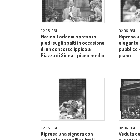
02.05.1961
02.05.1961
Marino Torlonia ripreso in
Ripresa u
piedi sugli spalti in occasione
elegante c
di un concorso ippico a
pubblico 
Piazza di Siena - piano medio
piano
02.05.1961
02.05.1961
Ripresa una signora con
Veduta de