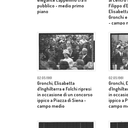
elegante cappellino tra il
al centro
pubblico - medio primo
Filippo d
piano
Elisabetta
Gronchi e
- campo 
02.05.1961
02.05.1961
Gronchi, Elisabetta
Gronchi, 
d'Inghilterra e Folchi ripresi
d'Inghilte
in occasione di un concorso
in occasi
ippico a Piazza di Siena -
ippico a P
campo medio
campo m