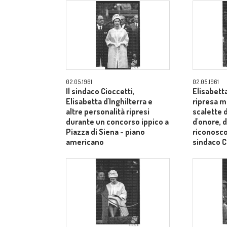
02.05.1961
02.05.1961
Il sindaco Cioccetti,
Elisabetta
Elisabetta d'Inghilterra e
ripresa m
altre personalità ripresi
scalette d
durante un concorso ippico a
d'onore, d
Piazza di Siena - piano
riconosco
americano
sindaco C
medi