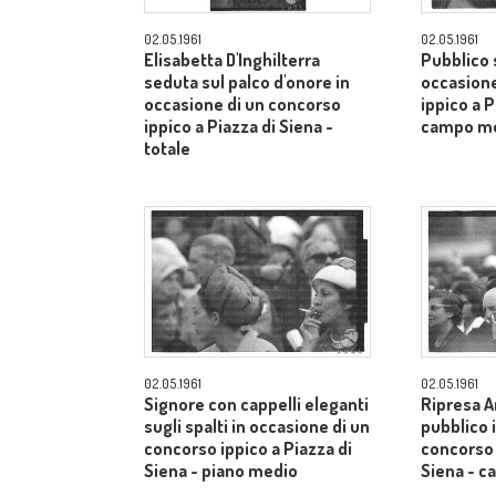
02.05.1961
02.05.1961
Elisabetta D'Inghilterra
Pubblico s
seduta sul palco d'onore in
occasione
occasione di un concorso
ippico a P
ippico a Piazza di Siena -
campo m
totale
02.05.1961
02.05.1961
Signore con cappelli eleganti
Ripresa A
sugli spalti in occasione di un
pubblico 
concorso ippico a Piazza di
concorso 
Siena - piano medio
Siena - 