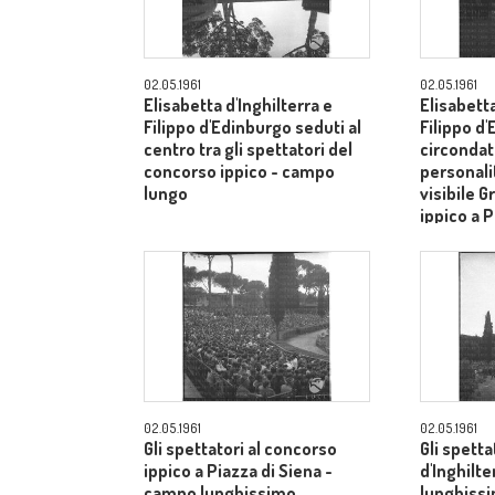
02.05.1961
02.05.1961
Elisabetta d'Inghilterra e
Elisabetta
Filippo d'Edinburgo seduti al
Filippo d
centro tra gli spettatori del
circondati
concorso ippico - campo
personalit
lungo
visibile G
ippico a P
campo lu
02.05.1961
02.05.1961
Gli spettatori al concorso
Gli spetta
ippico a Piazza di Siena -
d'Inghilt
campo lunghissimo
lunghiss