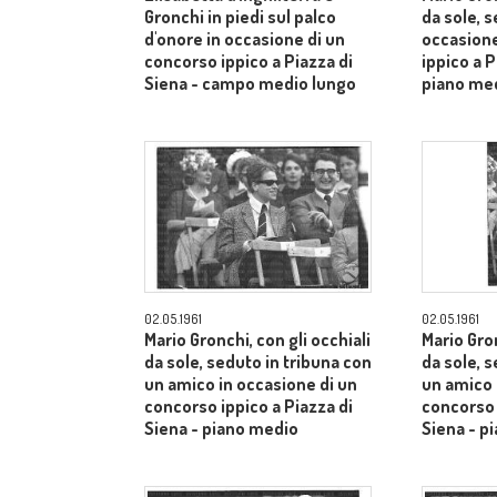
Gronchi in piedi sul palco
da sole, s
d'onore in occasione di un
occasione
concorso ippico a Piazza di
ippico a P
Siena - campo medio lungo
piano me
02.05.1961
02.05.1961
Mario Gronchi, con gli occhiali
Mario Gron
da sole, seduto in tribuna con
da sole, 
un amico in occasione di un
un amico 
concorso ippico a Piazza di
concorso 
Siena - piano medio
Siena - p