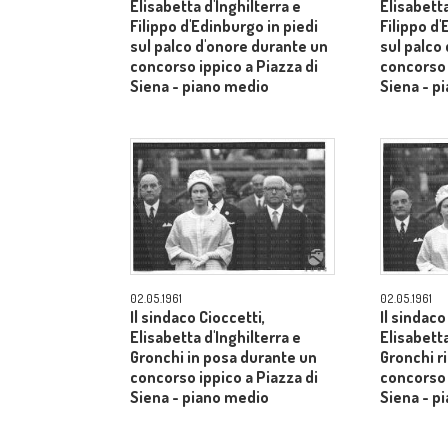
Elisabetta d'Inghilterra e
Elisabetta
Filippo d'Edinburgo in piedi
Filippo d'
sul palco d'onore durante un
sul palco
concorso ippico a Piazza di
concorso 
Siena - piano medio
Siena - p
02.05.1961
02.05.1961
Il sindaco Cioccetti,
Il sindaco
Elisabetta d'Inghilterra e
Elisabetta
Gronchi in posa durante un
Gronchi r
concorso ippico a Piazza di
concorso 
Siena - piano medio
Siena - p