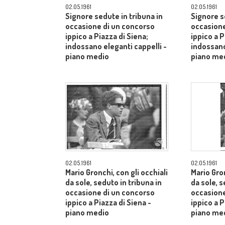
02.05.1961
02.05.1961
Signore sedute in tribuna in
Signore s
occasione di un concorso
occasione
ippico a Piazza di Siena;
ippico a P
indossano eleganti cappelli -
indossano
piano medio
piano me
02.05.1961
02.05.1961
Mario Gronchi, con gli occhiali
Mario Gron
da sole, seduto in tribuna in
da sole, s
occasione di un concorso
occasione
ippico a Piazza di Siena -
ippico a P
piano medio
piano me