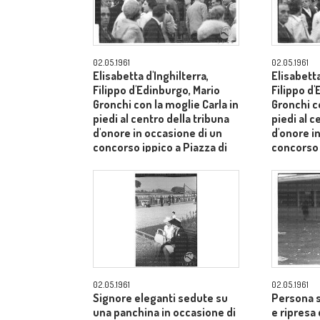
02.05.1961
02.05.1961
Elisabetta d'Inghilterra,
Elisabetta
Filippo d'Edinburgo, Mario
Filippo d
Gronchi con la moglie Carla in
Gronchi co
piedi al centro della tribuna
piedi al c
d'onore in occasione di un
d'onore i
concorso ippico a Piazza di
concorso 
Siena - campo medio lungo
Siena - 
02.05.1961
02.05.1961
Signore eleganti sedute su
Persona s
una panchina in occasione di
e ripresa 