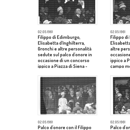
02.05.1961
02.05.1961
Filippo di Edimburgo,
Filippo d
Elisabetta d'Inghilterra,
Elisabetta
Gronchi e altre personalità
altre pers
sedute sul palco d'onore in
occasione
occasione di un concorso
ippico a P
ippico a Piazza di Siena -
campo m
campo medio
02.05.1961
02.05.1961
Palco d'onore con il Filippo
Palco d'o