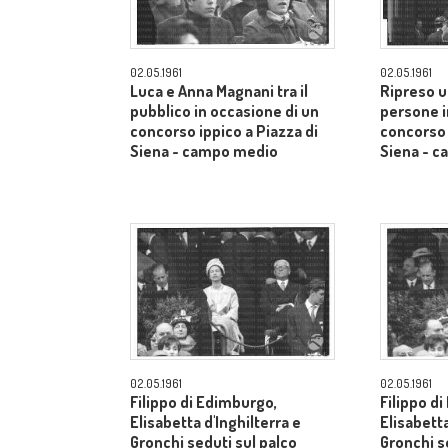
02.05.1961
02.05.1961
Luca e Anna Magnani tra il
Ripreso u
pubblico in occasione di un
persone i
concorso ippico a Piazza di
concorso 
Siena - campo medio
Siena - 
02.05.1961
02.05.1961
Filippo di Edimburgo,
Filippo d
Elisabetta d'Inghilterra e
Elisabetta
Gronchi seduti sul palco
Gronchi s