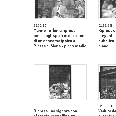
02.05.1961
02.05.1961
Marino Torlonia ripreso in
Ripresa u
piedi sugli spalti in occasione
elegante c
di un concorso ippico a
pubblico 
Piazza di Siena - piano medio
piano
02.05.1961
02.05.1961
Ripresa una signora con
Veduta de