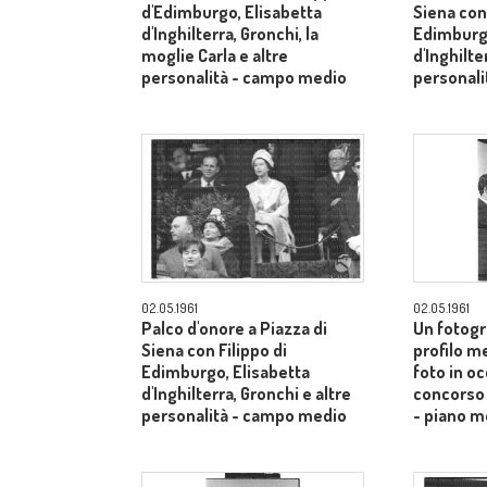
d'Edimburgo, Elisabetta
Siena con 
d'Inghilterra, Gronchi, la
Edimburgo
moglie Carla e altre
d'Inghilte
personalità - campo medio
personal
02.05.1961
02.05.1961
Palco d'onore a Piazza di
Un fotogr
Siena con Filippo di
profilo m
Edimburgo, Elisabetta
foto in o
d'Inghilterra, Gronchi e altre
concorso 
personalità - campo medio
- piano m