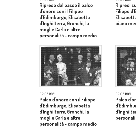
Ripreso dal basso il palco
Ripresi s
d'onore con il Filippo
Filippo d
d'Edimburgo, Elisabetta
Elisabetta
d'Inghilterra, Gronchi, la
piano me
moglie Carla e altre
personalità - campo medio
lungo
02.05.1961
02.05.1961
Palco d'onore con il Filippo
Palco d'on
d'Edimburgo, Elisabetta
d'Edimbur
d'Inghilterra, Gronchi, la
d'Inghilte
moglie Carla e altre
personal
personalità - campo medio