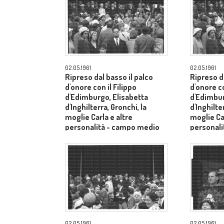
02.05.1961
02.05.1961
Ripreso dal basso il palco
Ripreso da
d'onore con il Filippo
d'onore co
d'Edimburgo, Elisabetta
d'Edimbur
d'Inghilterra, Gronchi, la
d'Inghilte
moglie Carla e altre
moglie Car
personalità - campo medio
personal
lungo
lungo
02.05.1961
02.05.1961