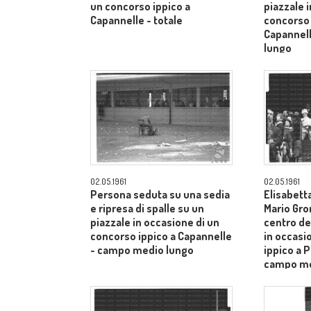
un concorso ippico a
piazzale 
Capannelle - totale
concorso 
Capannel
lungo
02.05.1961
02.05.1961
Persona seduta su una sedia
Elisabetta
e ripresa di spalle su un
Mario Gro
piazzale in occasione di un
centro de
concorso ippico a Capannelle
in occasi
- campo medio lungo
ippico a P
campo me