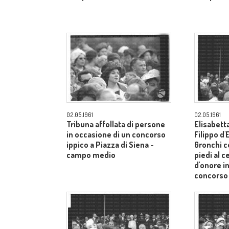
02.05.1961
02.05.1961
Tribuna affollata di persone
Elisabetta
in occasione di un concorso
Filippo d
ippico a Piazza di Siena -
Gronchi co
campo medio
piedi al c
d'onore i
concorso 
Siena - 