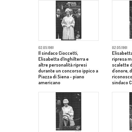
02.05.1961
02.05.1961
Il sindaco Cioccetti,
Elisabetta
Elisabetta d'Inghilterra e
ripresa m
altre personalità ripresi
scalette d
durante un concorso ippico a
d'onore, d
Piazza di Siena - piano
riconosco
americano
sindaco C
medi