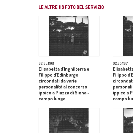
LE ALTRE
118
FOTO DEL SERVIZIO
02.05.1961
02.05.1961
Elisabetta d'Inghilterra e
Elisabetta
Filippo d'Edinburgo
Filippo d
circondati da varie
circondati
personalità al concorso
personali
ippico a Piazza di Siena -
ippico a P
campo lungo
campo lu