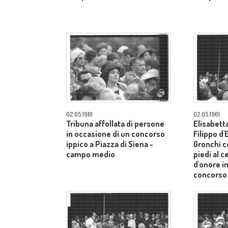
02.05.1961
02.05.1961
Tribuna affollata di persone
Elisabetta
in occasione di un concorso
Filippo d
ippico a Piazza di Siena -
Gronchi co
campo medio
piedi al c
d'onore i
concorso 
Siena - 