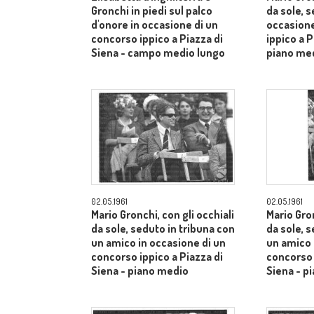
Gronchi in piedi sul palco
da sole, s
d'onore in occasione di un
occasione
concorso ippico a Piazza di
ippico a P
Siena - campo medio lungo
piano me
02.05.1961
02.05.1961
Mario Gronchi, con gli occhiali
Mario Gron
da sole, seduto in tribuna con
da sole, 
un amico in occasione di un
un amico 
concorso ippico a Piazza di
concorso 
Siena - piano medio
Siena - p