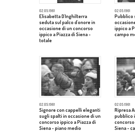
02.05.1961
02.05.1961
Elisabetta D'Inghilterra
Pubblico s
seduta sul palco d'onore in
occasione
occasione di un concorso
ippico a P
ippico a Piazza di Siena -
campo m
totale
02.05.1961
02.05.1961
Signore con cappelli eleganti
Ripresa A
sugli spalti in occasione di un
pubblico 
concorso ippico a Piazza di
concorso 
Siena - piano medio
Siena - 