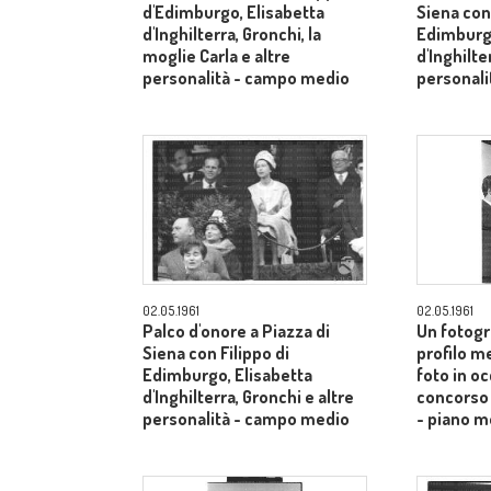
d'Edimburgo, Elisabetta
Siena con 
d'Inghilterra, Gronchi, la
Edimburgo
moglie Carla e altre
d'Inghilte
personalità - campo medio
personal
02.05.1961
02.05.1961
Palco d'onore a Piazza di
Un fotogr
Siena con Filippo di
profilo m
Edimburgo, Elisabetta
foto in o
d'Inghilterra, Gronchi e altre
concorso 
personalità - campo medio
- piano m