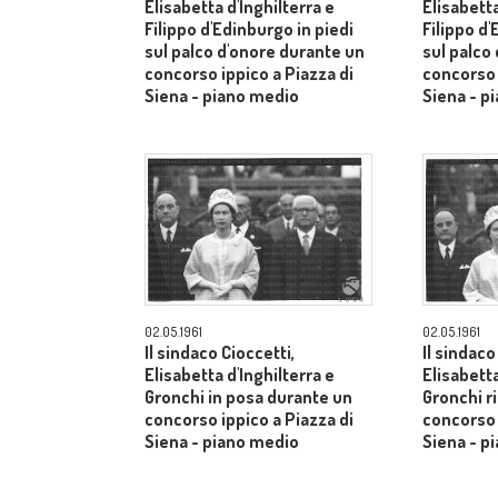
Elisabetta d'Inghilterra e
Elisabetta
Filippo d'Edinburgo in piedi
Filippo d'
sul palco d'onore durante un
sul palco
concorso ippico a Piazza di
concorso 
Siena - piano medio
Siena - p
02.05.1961
02.05.1961
Il sindaco Cioccetti,
Il sindaco
Elisabetta d'Inghilterra e
Elisabetta
Gronchi in posa durante un
Gronchi r
concorso ippico a Piazza di
concorso 
Siena - piano medio
Siena - p