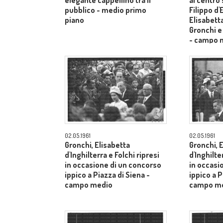
elegante cappellino tra il
al centro
pubblico - medio primo
Filippo d
piano
Elisabetta
Gronchi e
- campo 
02.05.1961
02.05.1961
Gronchi, Elisabetta
Gronchi, 
d'Inghilterra e Folchi ripresi
d'Inghilte
in occasione di un concorso
in occasi
ippico a Piazza di Siena -
ippico a P
campo medio
campo m