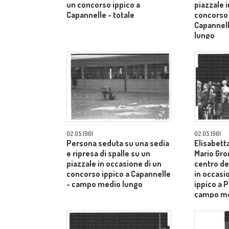
un concorso ippico a
piazzale 
Capannelle - totale
concorso 
Capannel
lungo
02.05.1961
02.05.1961
Persona seduta su una sedia
Elisabetta
e ripresa di spalle su un
Mario Gro
piazzale in occasione di un
centro de
concorso ippico a Capannelle
in occasi
- campo medio lungo
ippico a P
campo me