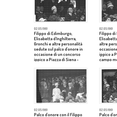
02.05.1961
02.05.1961
Filippo di Edimburgo,
Filippo d
Elisabetta d'Inghilterra,
Elisabetta
Gronchi e altre personalità
altre pers
sedute sul palco d'onore in
occasione
occasione di un concorso
ippico a P
ippico a Piazza di Siena -
campo m
campo medio
02.05.1961
02.05.1961
Palco d'onore con il Filippo
Palco d'o