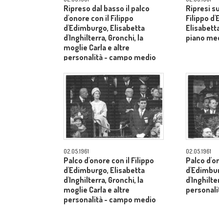
Ripreso dal basso il palco
Ripresi s
d'onore con il Filippo
Filippo d
d'Edimburgo, Elisabetta
Elisabetta
d'Inghilterra, Gronchi, la
piano me
moglie Carla e altre
personalità - campo medio
lungo
02.05.1961
02.05.1961
Palco d'onore con il Filippo
Palco d'on
d'Edimburgo, Elisabetta
d'Edimbur
d'Inghilterra, Gronchi, la
d'Inghilte
moglie Carla e altre
personal
personalità - campo medio