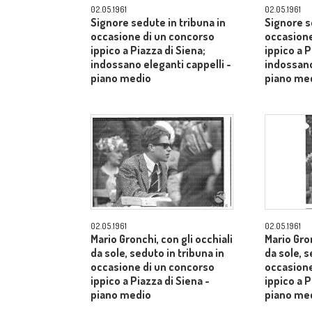
02.05.1961
02.05.1961
Signore sedute in tribuna in
Signore s
occasione di un concorso
occasione
ippico a Piazza di Siena;
ippico a P
indossano eleganti cappelli -
indossano
piano medio
piano me
02.05.1961
02.05.1961
Mario Gronchi, con gli occhiali
Mario Gron
da sole, seduto in tribuna in
da sole, s
occasione di un concorso
occasione
ippico a Piazza di Siena -
ippico a P
piano medio
piano me