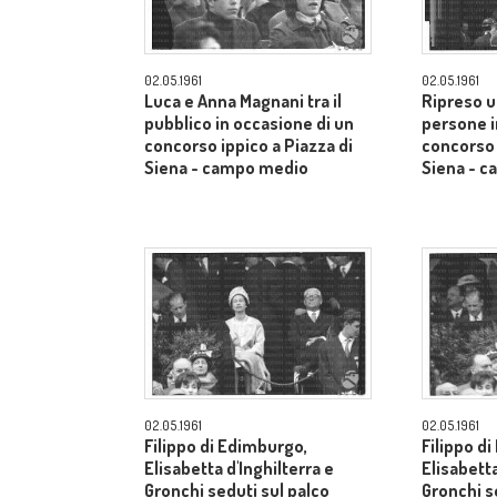
02.05.1961
02.05.1961
Luca e Anna Magnani tra il
Ripreso u
pubblico in occasione di un
persone i
concorso ippico a Piazza di
concorso 
Siena - campo medio
Siena - 
02.05.1961
02.05.1961
Filippo di Edimburgo,
Filippo d
Elisabetta d'Inghilterra e
Elisabetta
Gronchi seduti sul palco
Gronchi s