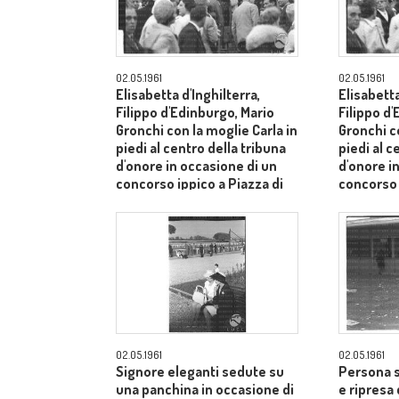
02.05.1961
02.05.1961
Elisabetta d'Inghilterra,
Elisabetta
Filippo d'Edinburgo, Mario
Filippo d
Gronchi con la moglie Carla in
Gronchi co
piedi al centro della tribuna
piedi al c
d'onore in occasione di un
d'onore i
concorso ippico a Piazza di
concorso 
Siena - campo medio lungo
Siena - 
02.05.1961
02.05.1961
Signore eleganti sedute su
Persona s
una panchina in occasione di
e ripresa 