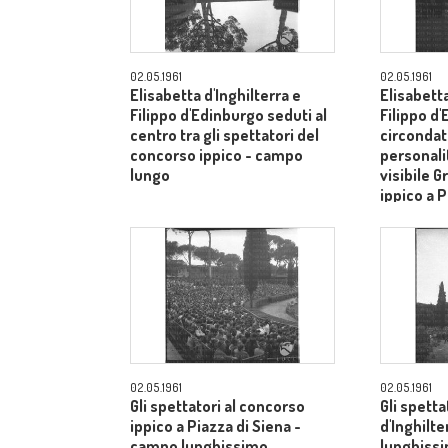
02.05.1961
02.05.1961
Elisabetta d'Inghilterra e
Elisabetta
Filippo d'Edinburgo seduti al
Filippo d
centro tra gli spettatori del
circondati
concorso ippico - campo
personalit
lungo
visibile G
ippico a P
campo lu
02.05.1961
02.05.1961
Gli spettatori al concorso
Gli spetta
ippico a Piazza di Siena -
d'Inghilt
campo lunghissimo
lunghiss