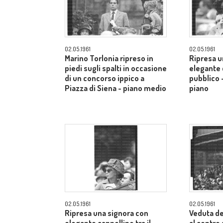
02.05.1961
02.05.1961
Marino Torlonia ripreso in
Ripresa u
piedi sugli spalti in occasione
elegante c
di un concorso ippico a
pubblico 
Piazza di Siena - piano medio
piano
02.05.1961
02.05.1961
Ripresa una signora con
Veduta de