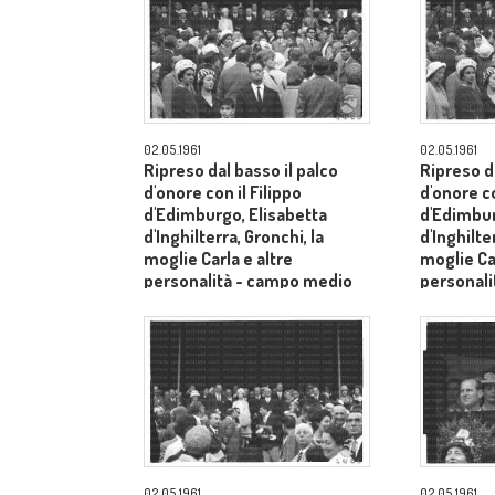
02.05.1961
02.05.1961
Ripreso dal basso il palco
Ripreso da
d'onore con il Filippo
d'onore co
d'Edimburgo, Elisabetta
d'Edimbur
d'Inghilterra, Gronchi, la
d'Inghilte
moglie Carla e altre
moglie Car
personalità - campo medio
personal
lungo
lungo
02.05.1961
02.05.1961