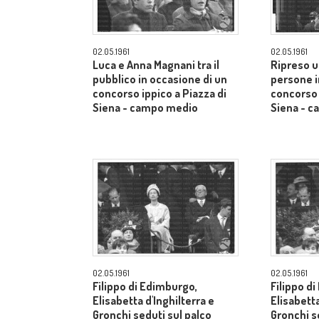
02.05.1961
02.05.1961
Luca e Anna Magnani tra il
Ripreso u
pubblico in occasione di un
persone i
concorso ippico a Piazza di
concorso 
Siena - campo medio
Siena - 
02.05.1961
02.05.1961
Filippo di Edimburgo,
Filippo d
Elisabetta d'Inghilterra e
Elisabetta
Gronchi seduti sul palco
Gronchi s