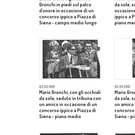
Gronchi in piedi sul palco
da sole, s
d'onore in occasione di un
occasione
concorso ippico a Piazza di
ippico a P
Siena - campo medio lungo
piano me
02.05.1961
02.05.1961
Mario Gronchi, con gli occhiali
Mario Gron
da sole, seduto in tribuna con
da sole, 
un amico in occasione di un
un amico 
concorso ippico a Piazza di
concorso 
Siena - piano medio
Siena - p