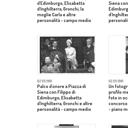
d'Edimburgo, Elisabetta
Siena con 
d'Inghilterra, Gronchi, la
Edimburgo
moglie Carla e altre
d'Inghilte
personalità - campo medio
personal
02.05.1961
02.05.1961
Palco d'onore a Piazza di
Un fotogr
Siena con Filippo di
profilo m
Edimburgo, Elisabetta
foto in o
d'Inghilterra, Gronchi e altre
concorso 
personalità - campo medio
- piano m