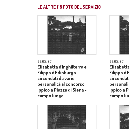
LE ALTRE
118
FOTO DEL SERVIZIO
02.05.1961
02.05.1961
Elisabetta d'Inghilterra e
Elisabetta
Filippo d'Edinburgo
Filippo d
circondati da varie
circondati
personalità al concorso
personali
ippico a Piazza di Siena -
ippico a P
campo lungo
campo lu