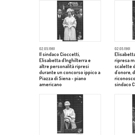
02.05.1961
02.05.1961
Il sindaco Cioccetti,
Elisabetta
Elisabetta d'Inghilterra e
ripresa m
altre personalità ripresi
scalette d
durante un concorso ippico a
d'onore, d
Piazza di Siena - piano
riconosco
americano
sindaco C
medi