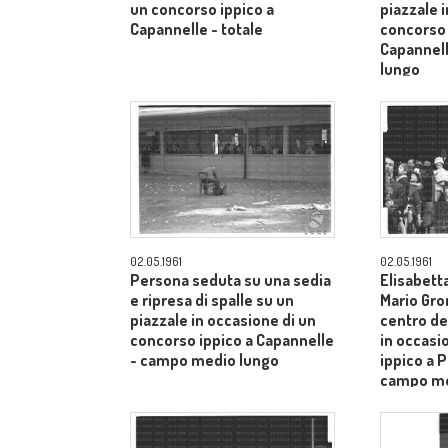
un concorso ippico a
piazzale 
Capannelle - totale
concorso 
Capannel
lungo
02.05.1961
02.05.1961
Persona seduta su una sedia
Elisabetta
e ripresa di spalle su un
Mario Gro
piazzale in occasione di un
centro de
concorso ippico a Capannelle
in occasi
- campo medio lungo
ippico a P
campo me