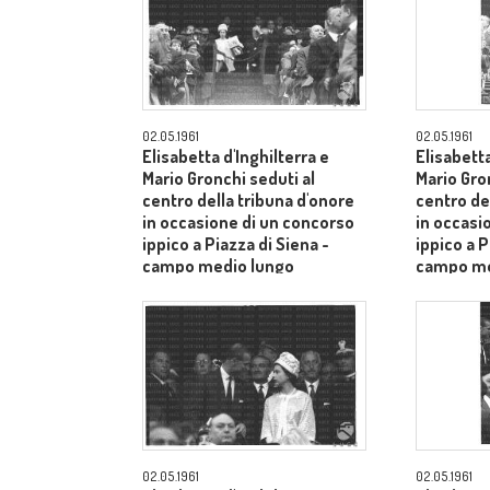
02.05.1961
02.05.1961
Elisabetta d'Inghilterra e
Elisabetta
Mario Gronchi seduti al
Mario Gro
centro della tribuna d'onore
centro de
in occasione di un concorso
in occasi
ippico a Piazza di Siena -
ippico a P
campo medio lungo
campo me
02.05.1961
02.05.1961