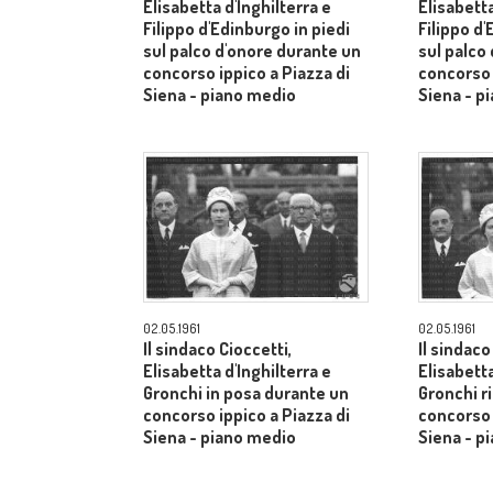
Elisabetta d'Inghilterra e
Elisabetta
Filippo d'Edinburgo in piedi
Filippo d'
sul palco d'onore durante un
sul palco
concorso ippico a Piazza di
concorso 
Siena - piano medio
Siena - p
02.05.1961
02.05.1961
Il sindaco Cioccetti,
Il sindaco
Elisabetta d'Inghilterra e
Elisabetta
Gronchi in posa durante un
Gronchi r
concorso ippico a Piazza di
concorso 
Siena - piano medio
Siena - p