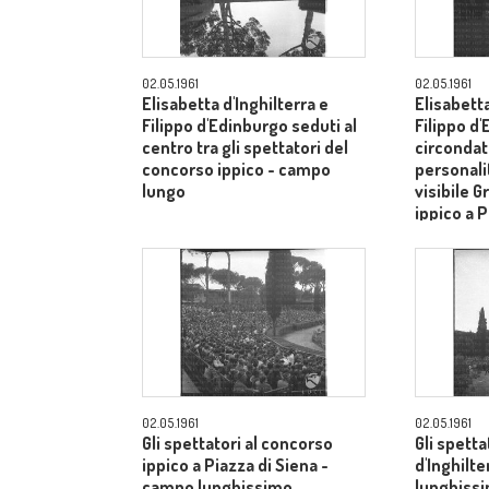
02.05.1961
02.05.1961
Elisabetta d'Inghilterra e
Elisabetta
Filippo d'Edinburgo seduti al
Filippo d
centro tra gli spettatori del
circondati
concorso ippico - campo
personalit
lungo
visibile G
ippico a P
campo lu
02.05.1961
02.05.1961
Gli spettatori al concorso
Gli spetta
ippico a Piazza di Siena -
d'Inghilt
campo lunghissimo
lunghiss