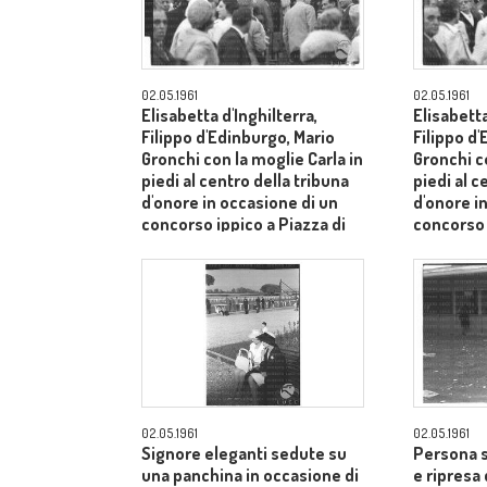
02.05.1961
02.05.1961
Elisabetta d'Inghilterra,
Elisabetta
Filippo d'Edinburgo, Mario
Filippo d
Gronchi con la moglie Carla in
Gronchi co
piedi al centro della tribuna
piedi al c
d'onore in occasione di un
d'onore i
concorso ippico a Piazza di
concorso 
Siena - campo medio lungo
Siena - 
02.05.1961
02.05.1961
Signore eleganti sedute su
Persona s
una panchina in occasione di
e ripresa 