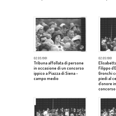
02.05.1961
02.05.1961
Tribuna affollata di persone
Elisabetta
in occasione di un concorso
Filippo d
ippico a Piazza di Siena -
Gronchi co
campo medio
piedi al c
d'onore i
concorso 
Siena - 