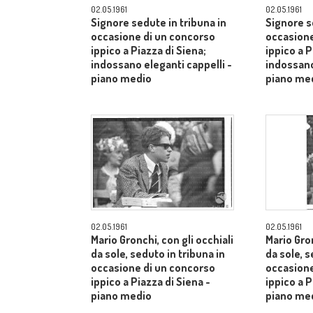
02.05.1961
02.05.1961
Signore sedute in tribuna in
Signore s
occasione di un concorso
occasione
ippico a Piazza di Siena;
ippico a P
indossano eleganti cappelli -
indossano
piano medio
piano me
02.05.1961
02.05.1961
Mario Gronchi, con gli occhiali
Mario Gron
da sole, seduto in tribuna in
da sole, s
occasione di un concorso
occasione
ippico a Piazza di Siena -
ippico a P
piano medio
piano me