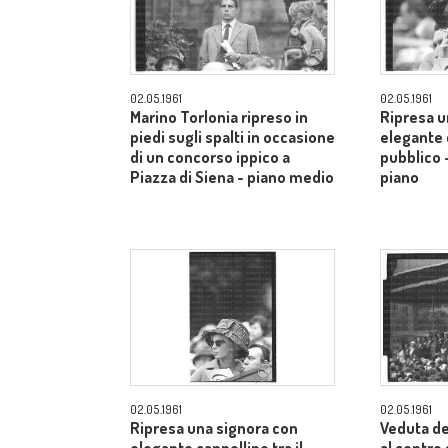
02.05.1961
02.05.1961
Marino Torlonia ripreso in
Ripresa u
piedi sugli spalti in occasione
elegante c
di un concorso ippico a
pubblico 
Piazza di Siena - piano medio
piano
02.05.1961
02.05.1961
Ripresa una signora con
Veduta de