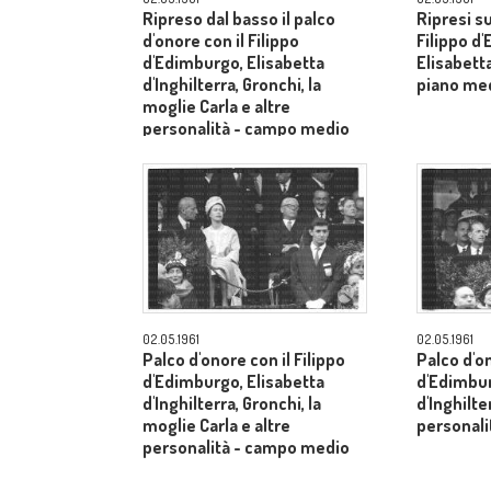
Ripreso dal basso il palco
Ripresi s
d'onore con il Filippo
Filippo d
d'Edimburgo, Elisabetta
Elisabetta
d'Inghilterra, Gronchi, la
piano me
moglie Carla e altre
personalità - campo medio
lungo
02.05.1961
02.05.1961
Palco d'onore con il Filippo
Palco d'on
d'Edimburgo, Elisabetta
d'Edimbur
d'Inghilterra, Gronchi, la
d'Inghilte
moglie Carla e altre
personal
personalità - campo medio