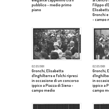
elegante cappellino tra il
al centro
pubblico - medio primo
Filippo d
piano
Elisabetta
Gronchi e
- campo 
02.05.1961
02.05.1961
Gronchi, Elisabetta
Gronchi, 
d'Inghilterra e Folchi ripresi
d'Inghilte
in occasione di un concorso
in occasi
ippico a Piazza di Siena -
ippico a P
campo medio
campo m