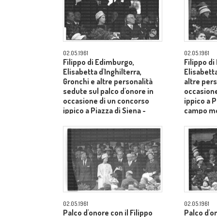
02.05.1961
02.05.1961
Filippo di Edimburgo,
Filippo d
Elisabetta d'Inghilterra,
Elisabetta
Gronchi e altre personalità
altre pers
sedute sul palco d'onore in
occasione
occasione di un concorso
ippico a P
ippico a Piazza di Siena -
campo m
campo medio
02.05.1961
02.05.1961
Palco d'onore con il Filippo
Palco d'o