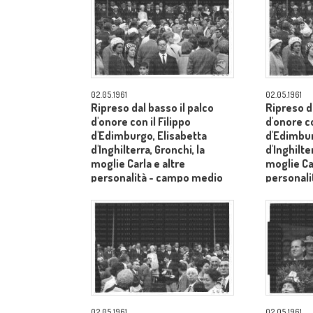
02.05.1961
02.05.1961
Ripreso dal basso il palco
Ripreso da
d'onore con il Filippo
d'onore co
d'Edimburgo, Elisabetta
d'Edimbur
d'Inghilterra, Gronchi, la
d'Inghilte
moglie Carla e altre
moglie Car
personalità - campo medio
personal
lungo
lungo
02.05.1961
02.05.1961