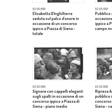
02.05.1961
02.05.1961
Elisabetta D'Inghilterra
Pubblico s
seduta sul palco d'onore in
occasione
occasione di un concorso
ippico a P
ippico a Piazza di Siena -
campo m
totale
02.05.1961
02.05.1961
Signore con cappelli eleganti
Ripresa A
sugli spalti in occasione di un
pubblico 
concorso ippico a Piazza di
concorso 
Siena - piano medio
Siena - 