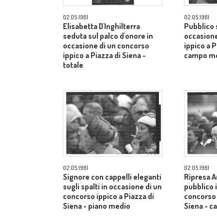
02.05.1961
02.05.1961
Elisabetta D'Inghilterra
Pubblico s
seduta sul palco d'onore in
occasione
occasione di un concorso
ippico a P
ippico a Piazza di Siena -
campo m
totale
02.05.1961
02.05.1961
Signore con cappelli eleganti
Ripresa A
sugli spalti in occasione di un
pubblico 
concorso ippico a Piazza di
concorso 
Siena - piano medio
Siena - 