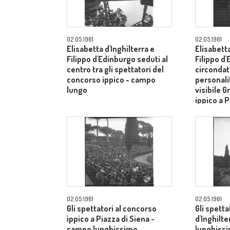
02.05.1961
02.05.1961
Elisabetta d'Inghilterra e
Elisabetta
Filippo d'Edinburgo seduti al
Filippo d
centro tra gli spettatori del
circondati
concorso ippico - campo
personalit
lungo
visibile G
ippico a P
campo lu
02.05.1961
02.05.1961
Gli spettatori al concorso
Gli spetta
ippico a Piazza di Siena -
d'Inghilt
campo lunghissimo
lunghiss