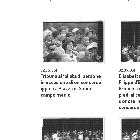
02.05.1961
02.05.1961
Tribuna affollata di persone
Elisabetta
in occasione di un concorso
Filippo d
ippico a Piazza di Siena -
Gronchi co
campo medio
piedi al c
d'onore i
concorso 
Siena - 