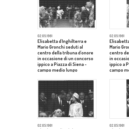
02.05.1961
02.05.1961
Elisabetta d'Inghilterra e
Elisabetta
Mario Gronchi seduti al
Mario Gro
centro della tribuna d'onore
centro de
in occasione di un concorso
in occasi
ippico a Piazza di Siena -
ippico a P
campo medio lungo
campo me
02.05.1961
02.05.1961