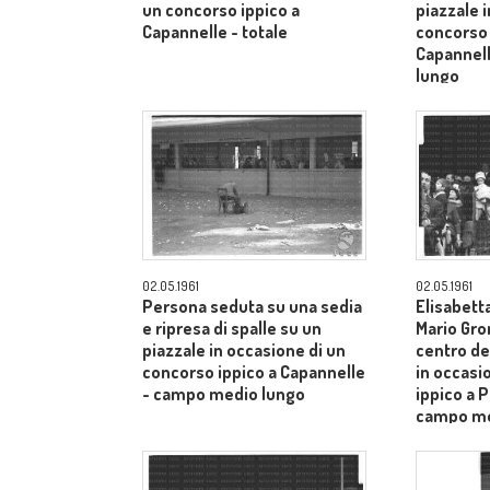
un concorso ippico a
piazzale 
Capannelle - totale
concorso 
Capannel
lungo
02.05.1961
02.05.1961
Persona seduta su una sedia
Elisabetta
e ripresa di spalle su un
Mario Gro
piazzale in occasione di un
centro de
concorso ippico a Capannelle
in occasi
- campo medio lungo
ippico a P
campo me