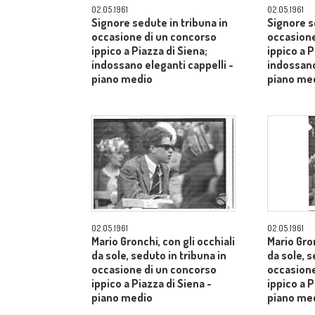
02.05.1961
02.05.1961
Signore sedute in tribuna in
Signore s
occasione di un concorso
occasione
ippico a Piazza di Siena;
ippico a P
indossano eleganti cappelli -
indossano
piano medio
piano me
02.05.1961
02.05.1961
Mario Gronchi, con gli occhiali
Mario Gron
da sole, seduto in tribuna in
da sole, s
occasione di un concorso
occasione
ippico a Piazza di Siena -
ippico a P
piano medio
piano me