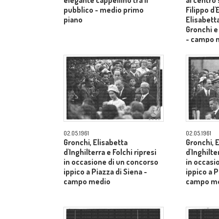
elegante cappellino tra il
al centro
pubblico - medio primo
Filippo d
piano
Elisabetta
Gronchi e
- campo 
02.05.1961
02.05.1961
Gronchi, Elisabetta
Gronchi, 
d'Inghilterra e Folchi ripresi
d'Inghilte
in occasione di un concorso
in occasi
ippico a Piazza di Siena -
ippico a P
campo medio
campo m