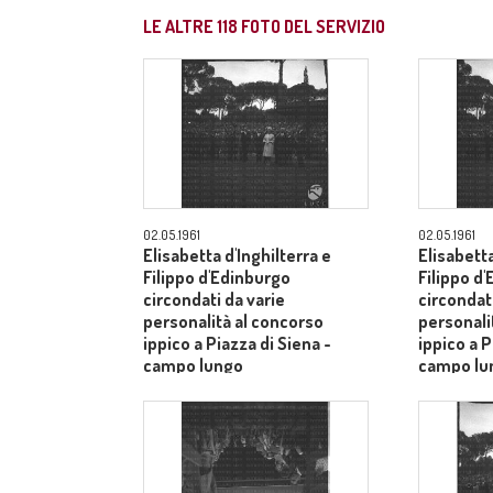
LE ALTRE
118
FOTO DEL SERVIZIO
02.05.1961
02.05.1961
Elisabetta d'Inghilterra e
Elisabetta
Filippo d'Edinburgo
Filippo d
circondati da varie
circondati
personalità al concorso
personali
ippico a Piazza di Siena -
ippico a P
campo lungo
campo lu