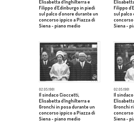
Elisabetta d'Inghilterra e
Elisabetta
Filippo d'Edinburgo in piedi
Filippo d'
sul palco d'onore durante un
sul palco
concorso ippico a Piazza di
concorso 
Siena - piano medio
Siena - p
02.05.1961
02.05.1961
Il sindaco Cioccetti,
Il sindaco
Elisabetta d'Inghilterra e
Elisabetta
Gronchi in posa durante un
Gronchi r
concorso ippico a Piazza di
concorso 
Siena - piano medio
Siena - p