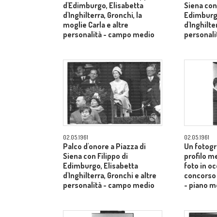
d'Edimburgo, Elisabetta
Siena con 
d'Inghilterra, Gronchi, la
Edimburgo
moglie Carla e altre
d'Inghilte
personalità - campo medio
personal
02.05.1961
02.05.1961
Palco d'onore a Piazza di
Un fotogr
Siena con Filippo di
profilo m
Edimburgo, Elisabetta
foto in o
d'Inghilterra, Gronchi e altre
concorso 
personalità - campo medio
- piano m