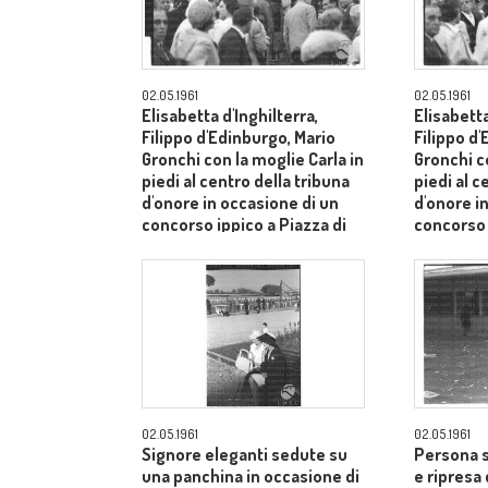
02.05.1961
02.05.1961
Elisabetta d'Inghilterra,
Elisabetta
Filippo d'Edinburgo, Mario
Filippo d
Gronchi con la moglie Carla in
Gronchi co
piedi al centro della tribuna
piedi al c
d'onore in occasione di un
d'onore i
concorso ippico a Piazza di
concorso 
Siena - campo medio lungo
Siena - 
02.05.1961
02.05.1961
Signore eleganti sedute su
Persona s
una panchina in occasione di
e ripresa 