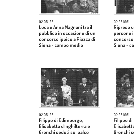
02.05.1961
02.05.1961
Luca e Anna Magnani tra il
Ripreso u
pubblico in occasione di un
persone i
concorso ippico a Piazza di
concorso 
Siena - campo medio
Siena - 
02.05.1961
02.05.1961
Filippo di Edimburgo,
Filippo d
Elisabetta d'Inghilterra e
Elisabetta
Gronchi seduti sul palco
Gronchi s