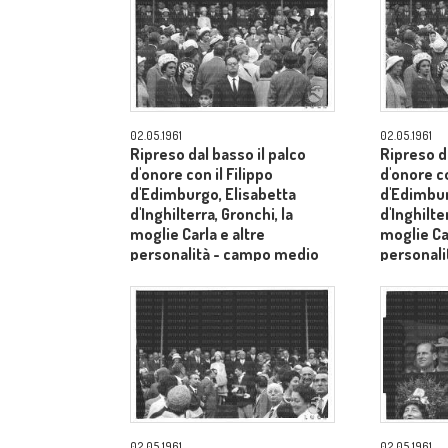
02.05.1961
02.05.1961
Ripreso dal basso il palco
Ripreso da
d'onore con il Filippo
d'onore co
d'Edimburgo, Elisabetta
d'Edimbur
d'Inghilterra, Gronchi, la
d'Inghilte
moglie Carla e altre
moglie Car
personalità - campo medio
personal
lungo
lungo
02.05.1961
02.05.1961