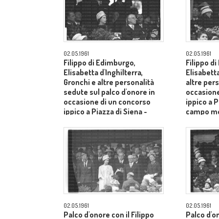
02.05.1961
02.05.1961
Filippo di Edimburgo,
Filippo d
Elisabetta d'Inghilterra,
Elisabetta
Gronchi e altre personalità
altre pers
sedute sul palco d'onore in
occasione
occasione di un concorso
ippico a P
ippico a Piazza di Siena -
campo m
campo medio
02.05.1961
02.05.1961
Palco d'onore con il Filippo
Palco d'o