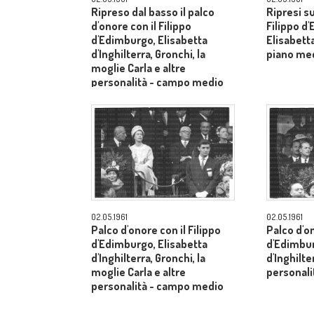
Ripreso dal basso il palco
Ripresi s
d'onore con il Filippo
Filippo d
d'Edimburgo, Elisabetta
Elisabetta
d'Inghilterra, Gronchi, la
piano me
moglie Carla e altre
personalità - campo medio
lungo
02.05.1961
02.05.1961
Palco d'onore con il Filippo
Palco d'on
d'Edimburgo, Elisabetta
d'Edimbur
d'Inghilterra, Gronchi, la
d'Inghilte
moglie Carla e altre
personal
personalità - campo medio