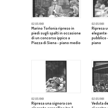
02.05.1961
02.05.1961
Marino Torlonia ripreso in
Ripresa u
piedi sugli spalti in occasione
elegante c
di un concorso ippico a
pubblico 
Piazza di Siena - piano medio
piano
02.05.1961
02.05.1961
Ripresa una signora con
Veduta de