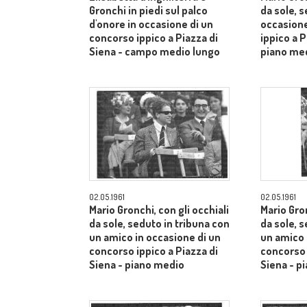
Gronchi in piedi sul palco
da sole, s
d'onore in occasione di un
occasione
concorso ippico a Piazza di
ippico a P
Siena - campo medio lungo
piano me
02.05.1961
02.05.1961
Mario Gronchi, con gli occhiali
Mario Gron
da sole, seduto in tribuna con
da sole, 
un amico in occasione di un
un amico 
concorso ippico a Piazza di
concorso 
Siena - piano medio
Siena - p