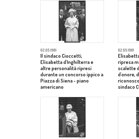
02.05.1961
02.05.1961
Il sindaco Cioccetti,
Elisabetta
Elisabetta d'Inghilterra e
ripresa m
altre personalità ripresi
scalette d
durante un concorso ippico a
d'onore, d
Piazza di Siena - piano
riconosco
americano
sindaco C
medi