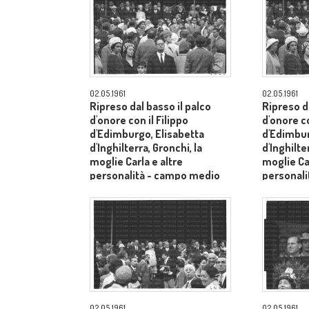
02.05.1961
02.05.1961
Ripreso dal basso il palco
Ripreso da
d'onore con il Filippo
d'onore co
d'Edimburgo, Elisabetta
d'Edimbur
d'Inghilterra, Gronchi, la
d'Inghilte
moglie Carla e altre
moglie Car
personalità - campo medio
personal
lungo
lungo
02.05.1961
02.05.1961