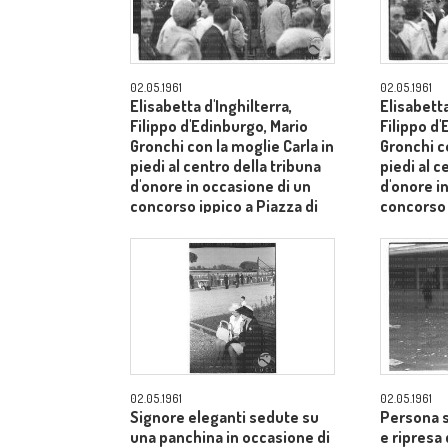
02.05.1961
02.05.1961
Elisabetta d'Inghilterra,
Elisabetta
Filippo d'Edinburgo, Mario
Filippo d
Gronchi con la moglie Carla in
Gronchi co
piedi al centro della tribuna
piedi al c
d'onore in occasione di un
d'onore i
concorso ippico a Piazza di
concorso 
Siena - campo medio lungo
Siena - 
02.05.1961
02.05.1961
Signore eleganti sedute su
Persona s
una panchina in occasione di
e ripresa 