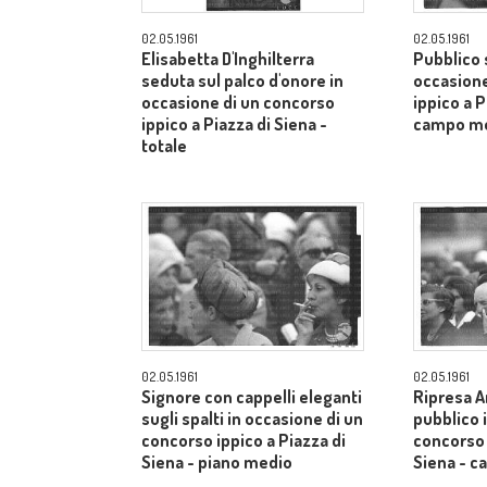
02.05.1961
02.05.1961
Elisabetta D'Inghilterra
Pubblico s
seduta sul palco d'onore in
occasione
occasione di un concorso
ippico a P
ippico a Piazza di Siena -
campo m
totale
02.05.1961
02.05.1961
Signore con cappelli eleganti
Ripresa A
sugli spalti in occasione di un
pubblico 
concorso ippico a Piazza di
concorso 
Siena - piano medio
Siena - 