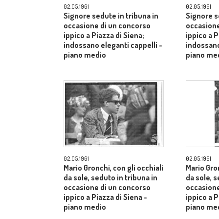
02.05.1961
02.05.1961
Signore sedute in tribuna in
Signore s
occasione di un concorso
occasione
ippico a Piazza di Siena;
ippico a P
indossano eleganti cappelli -
indossano
piano medio
piano me
02.05.1961
02.05.1961
Mario Gronchi, con gli occhiali
Mario Gron
da sole, seduto in tribuna in
da sole, s
occasione di un concorso
occasione
ippico a Piazza di Siena -
ippico a P
piano medio
piano me