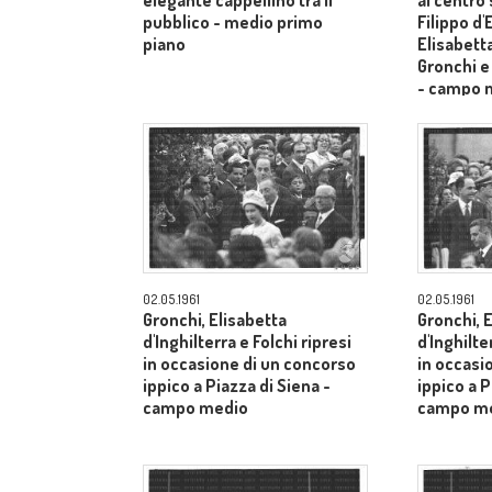
elegante cappellino tra il
al centro
pubblico - medio primo
Filippo d
piano
Elisabetta
Gronchi e
- campo 
02.05.1961
02.05.1961
Gronchi, Elisabetta
Gronchi, 
d'Inghilterra e Folchi ripresi
d'Inghilte
in occasione di un concorso
in occasi
ippico a Piazza di Siena -
ippico a P
campo medio
campo m