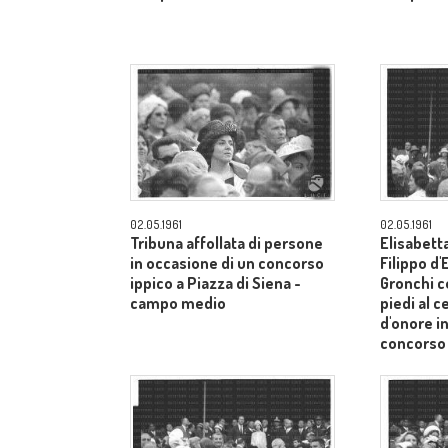
02.05.1961
02.05.1961
Tribuna affollata di persone
Elisabetta
in occasione di un concorso
Filippo d
ippico a Piazza di Siena -
Gronchi co
campo medio
piedi al c
d'onore i
concorso 
Siena - 