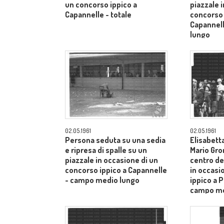
un concorso ippico a
piazzale 
Capannelle - totale
concorso 
Capannel
lungo
02.05.1961
02.05.1961
Persona seduta su una sedia
Elisabetta
e ripresa di spalle su un
Mario Gro
piazzale in occasione di un
centro de
concorso ippico a Capannelle
in occasi
- campo medio lungo
ippico a P
campo me