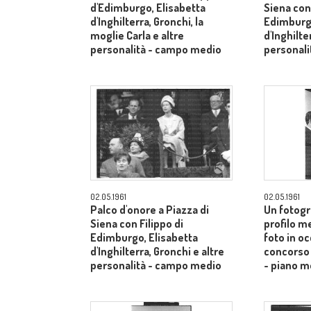
d'Edimburgo, Elisabetta
Siena con 
d'Inghilterra, Gronchi, la
Edimburgo
moglie Carla e altre
d'Inghilte
personalità - campo medio
personal
02.05.1961
02.05.1961
Palco d'onore a Piazza di
Un fotogr
Siena con Filippo di
profilo m
Edimburgo, Elisabetta
foto in o
d'Inghilterra, Gronchi e altre
concorso 
personalità - campo medio
- piano m