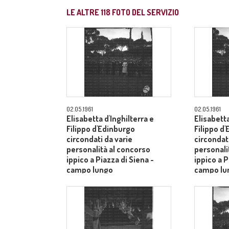
LE ALTRE
118
FOTO DEL SERVIZIO
02.05.1961
02.05.1961
Elisabetta d'Inghilterra e
Elisabetta
Filippo d'Edinburgo
Filippo d
circondati da varie
circondati
personalità al concorso
personali
ippico a Piazza di Siena -
ippico a P
campo lungo
campo lu