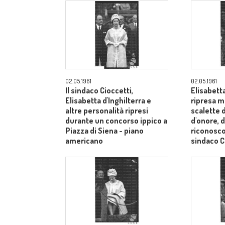
02.05.1961
02.05.1961
Il sindaco Cioccetti,
Elisabetta
Elisabetta d'Inghilterra e
ripresa m
altre personalità ripresi
scalette d
durante un concorso ippico a
d'onore, d
Piazza di Siena - piano
riconosco
americano
sindaco C
medi