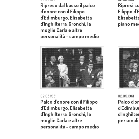
Ripreso dal basso il palco
Ripresi s
d'onore con il Filippo
Filippo d
d'Edimburgo, Elisabetta
Elisabetta
d'Inghilterra, Gronchi, la
piano me
moglie Carla e altre
personalità - campo medio
lungo
02.05.1961
02.05.1961
Palco d'onore con il Filippo
Palco d'on
d'Edimburgo, Elisabetta
d'Edimbur
d'Inghilterra, Gronchi, la
d'Inghilte
moglie Carla e altre
personal
personalità - campo medio