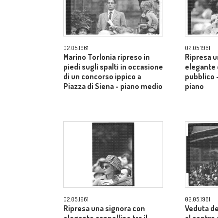
02.05.1961
02.05.1961
Marino Torlonia ripreso in
Ripresa u
piedi sugli spalti in occasione
elegante c
di un concorso ippico a
pubblico 
Piazza di Siena - piano medio
piano
02.05.1961
02.05.1961
Ripresa una signora con
Veduta de