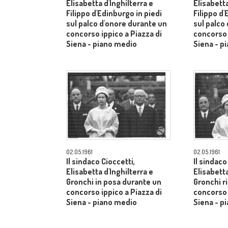
Elisabetta d'Inghilterra e
Elisabetta
Filippo d'Edinburgo in piedi
Filippo d'
sul palco d'onore durante un
sul palco
concorso ippico a Piazza di
concorso 
Siena - piano medio
Siena - p
02.05.1961
02.05.1961
Il sindaco Cioccetti,
Il sindaco
Elisabetta d'Inghilterra e
Elisabetta
Gronchi in posa durante un
Gronchi r
concorso ippico a Piazza di
concorso 
Siena - piano medio
Siena - p