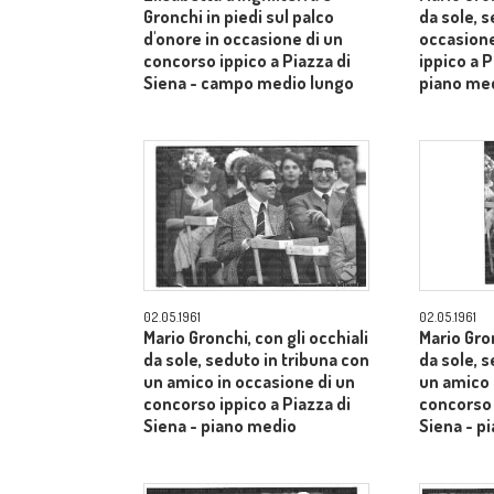
Gronchi in piedi sul palco
da sole, s
d'onore in occasione di un
occasione
concorso ippico a Piazza di
ippico a P
Siena - campo medio lungo
piano me
02.05.1961
02.05.1961
Mario Gronchi, con gli occhiali
Mario Gron
da sole, seduto in tribuna con
da sole, 
un amico in occasione di un
un amico 
concorso ippico a Piazza di
concorso 
Siena - piano medio
Siena - p