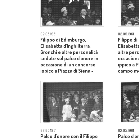
02.05.1961
02.05.1961
Filippo di Edimburgo,
Filippo d
Elisabetta d'Inghilterra,
Elisabetta
Gronchi e altre personalità
altre pers
sedute sul palco d'onore in
occasione
occasione di un concorso
ippico a P
ippico a Piazza di Siena -
campo m
campo medio
02.05.1961
02.05.1961
Palco d'onore con il Filippo
Palco d'o