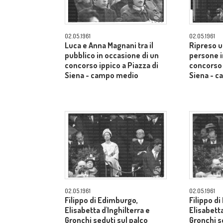
02.05.1961
02.05.1961
Luca e Anna Magnani tra il
Ripreso u
pubblico in occasione di un
persone i
concorso ippico a Piazza di
concorso 
Siena - campo medio
Siena - 
02.05.1961
02.05.1961
Filippo di Edimburgo,
Filippo d
Elisabetta d'Inghilterra e
Elisabetta
Gronchi seduti sul palco
Gronchi s