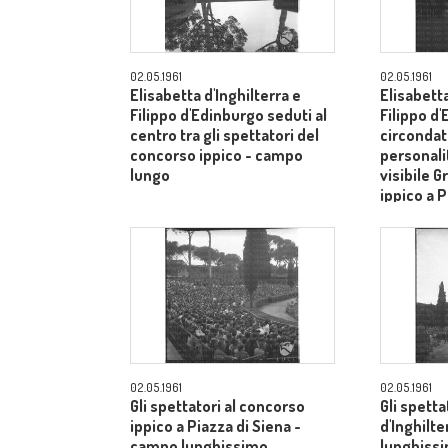
02.05.1961
02.05.1961
Elisabetta d'Inghilterra e
Elisabetta
Filippo d'Edinburgo seduti al
Filippo d
centro tra gli spettatori del
circondati
concorso ippico - campo
personalit
lungo
visibile G
ippico a P
campo lu
02.05.1961
02.05.1961
Gli spettatori al concorso
Gli spetta
ippico a Piazza di Siena -
d'Inghilt
campo lunghissimo
lunghiss