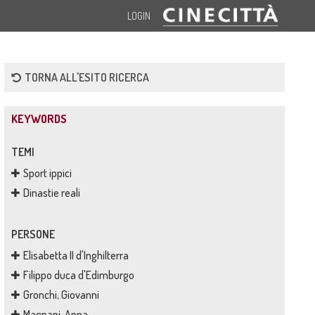
LOGIN
TORNA ALL'ESITO RICERCA
KEYWORDS
TEMI
Sport ippici
Dinastie reali
PERSONE
Elisabetta II d'Inghilterra
Filippo duca d'Edimburgo
Gronchi, Giovanni
Magnani, Anna