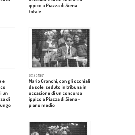
ippico a Piazza di Siena -
totale
02.05.1961
a e
Mario Gronchi, con gli occhiali
lco
da sole, seduto in tribuna in
i un
occasione di un concorso
za di
ippico a Piazza di Siena -
lungo
piano medio