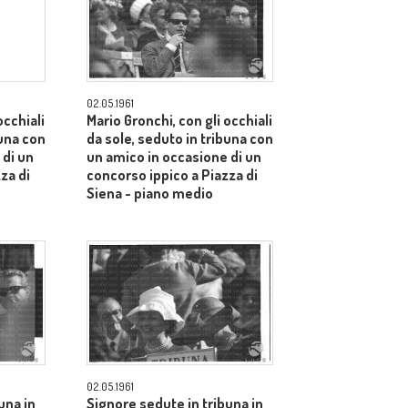
02.05.1961
occhiali
Mario Gronchi, con gli occhiali
buna con
da sole, seduto in tribuna con
 di un
un amico in occasione di un
za di
concorso ippico a Piazza di
Siena - piano medio
02.05.1961
una in
Signore sedute in tribuna in