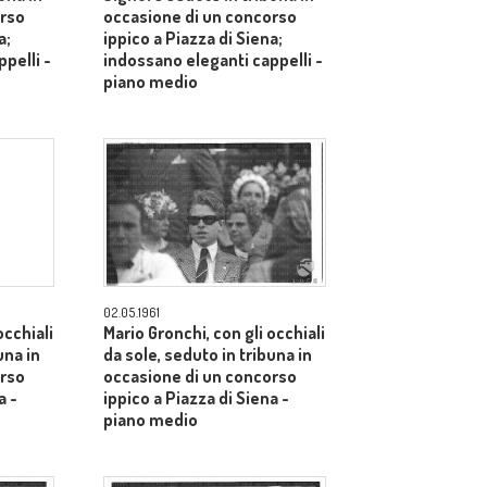
orso
occasione di un concorso
a;
ippico a Piazza di Siena;
pelli -
indossano eleganti cappelli -
piano medio
02.05.1961
occhiali
Mario Gronchi, con gli occhiali
una in
da sole, seduto in tribuna in
orso
occasione di un concorso
a -
ippico a Piazza di Siena -
piano medio