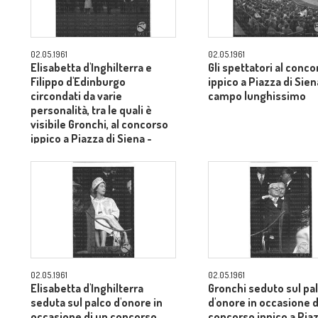
02.05.1961
02.05.1961
Elisabetta d'Inghilterra e
Gli spettatori al conco
Filippo d'Edinburgo
ippico a Piazza di Sien
circondati da varie
campo lunghissimo
personalità, tra le quali è
visibile Gronchi, al concorso
ippico a Piazza di Siena -
campo lungo
02.05.1961
02.05.1961
Elisabetta d'Inghilterra
Gronchi seduto sul pa
seduta sul palco d'onore in
d'onore in occasione d
occasione di un concorso
concorso ippico a Piaz