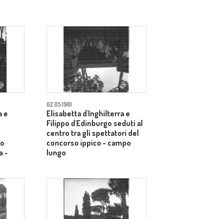
02.05.1961
a e
Elisabetta d'Inghilterra e
Filippo d'Edinburgo seduti al
centro tra gli spettatori del
so
concorso ippico - campo
a -
lungo