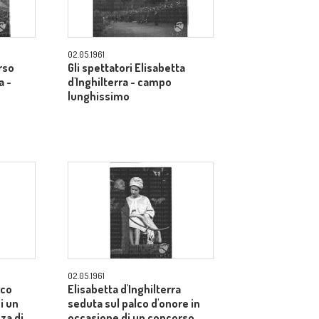
02.05.1961
rso
Gli spettatori Elisabetta
a -
d'Inghilterra - campo
lunghissimo
02.05.1961
lco
Elisabetta d'Inghilterra
i un
seduta sul palco d'onore in
za di
occasione di un concorso