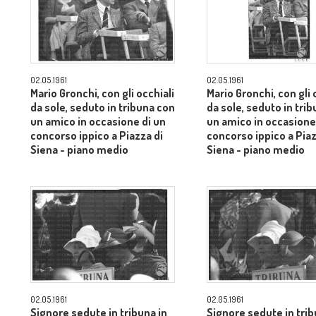
02.05.1961
02.05.1961
Mario Gronchi, con gli occhiali
Mario Gronchi, con gli 
da sole, seduto in tribuna con
da sole, seduto in tri
un amico in occasione di un
un amico in occasione
concorso ippico a Piazza di
concorso ippico a Piaz
Siena - piano medio
Siena - piano medio
02.05.1961
02.05.1961
Signore sedute in tribuna in
Signore sedute in trib