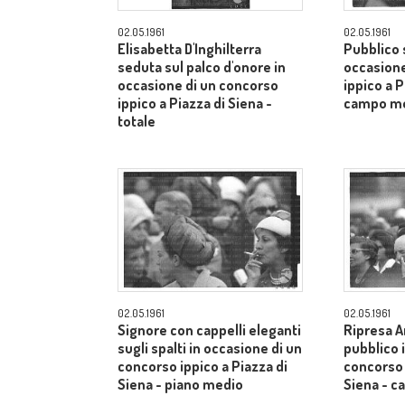
02.05.1961
02.05.1961
Elisabetta D'Inghilterra
Pubblico s
seduta sul palco d'onore in
occasione
occasione di un concorso
ippico a P
ippico a Piazza di Siena -
campo m
totale
02.05.1961
02.05.1961
Signore con cappelli eleganti
Ripresa A
sugli spalti in occasione di un
pubblico 
concorso ippico a Piazza di
concorso 
Siena - piano medio
Siena - 