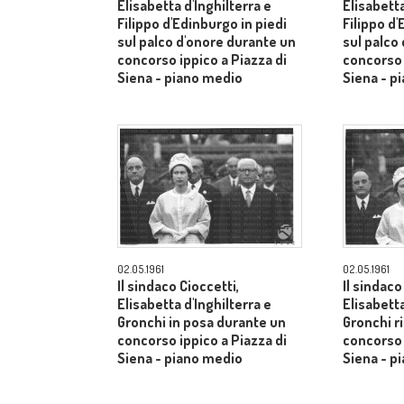
Elisabetta d'Inghilterra e
Elisabetta
Filippo d'Edinburgo in piedi
Filippo d'
sul palco d'onore durante un
sul palco
concorso ippico a Piazza di
concorso 
Siena - piano medio
Siena - p
02.05.1961
02.05.1961
Il sindaco Cioccetti,
Il sindaco
Elisabetta d'Inghilterra e
Elisabetta
Gronchi in posa durante un
Gronchi r
concorso ippico a Piazza di
concorso 
Siena - piano medio
Siena - p