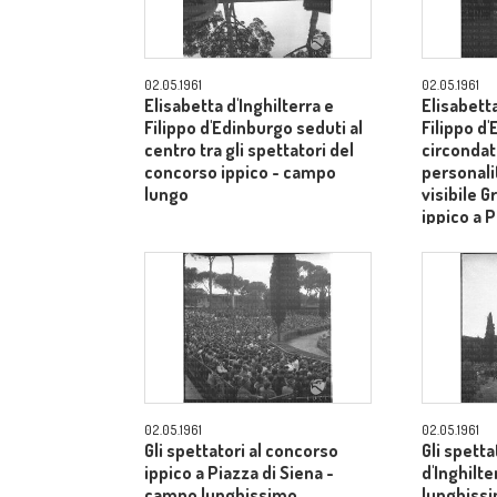
02.05.1961
02.05.1961
Elisabetta d'Inghilterra e
Elisabetta
Filippo d'Edinburgo seduti al
Filippo d
centro tra gli spettatori del
circondati
concorso ippico - campo
personalit
lungo
visibile G
ippico a P
campo lu
02.05.1961
02.05.1961
Gli spettatori al concorso
Gli spetta
ippico a Piazza di Siena -
d'Inghilt
campo lunghissimo
lunghiss