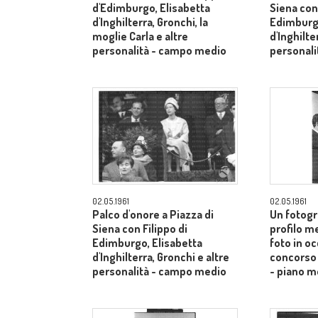
d'Edimburgo, Elisabetta
Siena con 
d'Inghilterra, Gronchi, la
Edimburgo
moglie Carla e altre
d'Inghilte
personalità - campo medio
personal
02.05.1961
02.05.1961
Palco d'onore a Piazza di
Un fotogr
Siena con Filippo di
profilo m
Edimburgo, Elisabetta
foto in o
d'Inghilterra, Gronchi e altre
concorso 
personalità - campo medio
- piano m