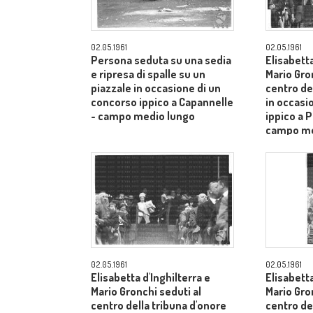
02.05.1961
02.05.1961
Persona seduta su una sedia
Elisabetta
e ripresa di spalle su un
Mario Gro
piazzale in occasione di un
centro de
concorso ippico a Capannelle
in occasi
- campo medio lungo
ippico a P
campo me
02.05.1961
02.05.1961
Elisabetta d'Inghilterra e
Elisabetta
Mario Gronchi seduti al
Mario Gro
centro della tribuna d'onore
centro de