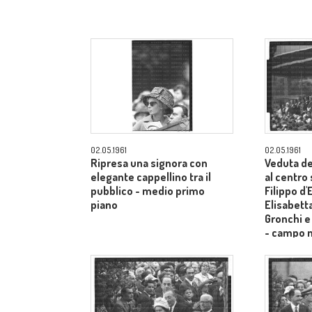
02.05.1961
02.05.1961
Ripresa una signora con
Veduta de
elegante cappellino tra il
al centro
pubblico - medio primo
Filippo d
piano
Elisabetta
Gronchi e
- campo 