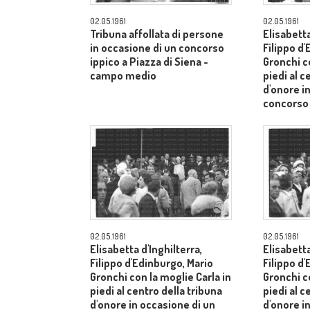
02.05.1961
02.05.1961
Tribuna affollata di persone
Elisabetta
in occasione di un concorso
Filippo d
ippico a Piazza di Siena -
Gronchi co
campo medio
piedi al c
d'onore i
concorso 
Siena - 
02.05.1961
02.05.1961
Elisabetta d'Inghilterra,
Elisabetta
Filippo d'Edinburgo, Mario
Filippo d
Gronchi con la moglie Carla in
Gronchi co
piedi al centro della tribuna
piedi al c
d'onore in occasione di un
d'onore i