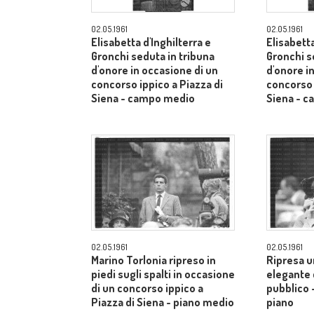
02.05.1961
02.05.1961
Elisabetta d'Inghilterra e
Elisabetta
Gronchi seduta in tribuna
Gronchi s
d'onore in occasione di un
d'onore i
concorso ippico a Piazza di
concorso 
Siena - campo medio
Siena - 
02.05.1961
02.05.1961
Marino Torlonia ripreso in
Ripresa u
piedi sugli spalti in occasione
elegante c
di un concorso ippico a
pubblico 
Piazza di Siena - piano medio
piano