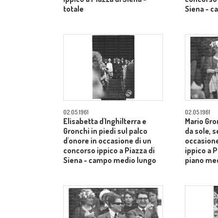
totale
Siena - 
02.05.1961
02.05.1961
Elisabetta d'Inghilterra e
Mario Gron
Gronchi in piedi sul palco
da sole, s
d'onore in occasione di un
occasione
concorso ippico a Piazza di
ippico a P
Siena - campo medio lungo
piano me