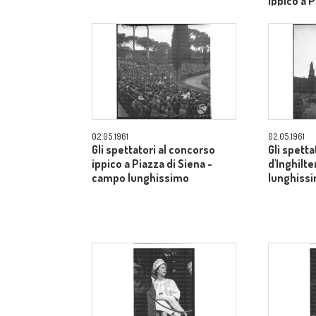
ippico a P
campo lu
02.05.1961
02.05.1961
Gli spettatori al concorso
Gli spetta
ippico a Piazza di Siena -
d'Inghilt
campo lunghissimo
lunghiss