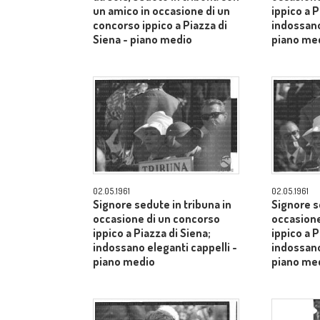
un amico in occasione di un
ippico a P
concorso ippico a Piazza di
indossano
Siena - piano medio
piano me
02.05.1961
02.05.1961
Signore sedute in tribuna in
Signore s
occasione di un concorso
occasione
ippico a Piazza di Siena;
ippico a P
indossano eleganti cappelli -
indossano
piano medio
piano me