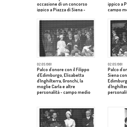
occasione di un concorso
ippico a P
ippico a Piazza di Siena -
campo m
campo medio
02.05.1961
02.05.1961
Palco d'onore con il Filippo
Palco d'o
d'Edimburgo, Elisabetta
Siena con 
d'Inghilterra, Gronchi, la
Edimburgo
moglie Carla e altre
d'Inghilte
personalità - campo medio
personal