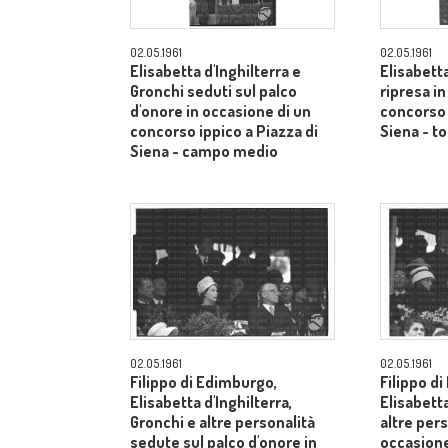
02.05.1961
02.05.1961
Elisabetta d'Inghilterra e
Elisabetta
Gronchi seduti sul palco
ripresa i
d'onore in occasione di un
concorso 
concorso ippico a Piazza di
Siena - to
Siena - campo medio
02.05.1961
02.05.1961
Filippo di Edimburgo,
Filippo d
Elisabetta d'Inghilterra,
Elisabetta
Gronchi e altre personalità
altre pers
sedute sul palco d'onore in
occasione