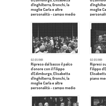
d'Edimburgo, Elisabetta
d'Edimbur
d'Inghilterra, Gronchi, la
d'Inghilte
moglie Carla e altre
moglie Car
personalità - campo medio
personal
lungo
lungo
02.05.1961
02.05.1961
Ripreso dal basso il palco
Ripresi s
d'onore con il Filippo
Filippo d
d'Edimburgo, Elisabetta
Elisabetta
d'Inghilterra, Gronchi, la
piano me
moglie Carla e altre
personalità - campo medio
lungo