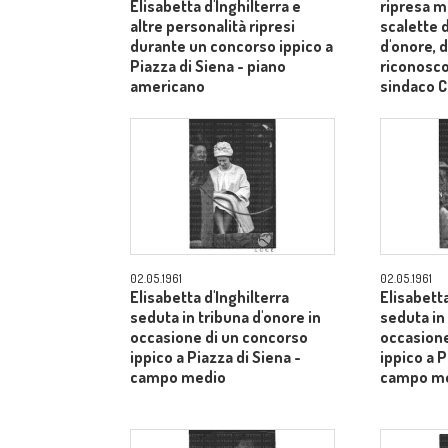
Elisabetta d'Inghilterra e
ripresa m
altre personalità ripresi
scalette d
durante un concorso ippico a
d'onore, d
Piazza di Siena - piano
riconosco
americano
sindaco C
medi
02.05.1961
02.05.1961
Elisabetta d'Inghilterra
Elisabetta
seduta in tribuna d'onore in
seduta in
occasione di un concorso
occasione
ippico a Piazza di Siena -
ippico a P
campo medio
campo m