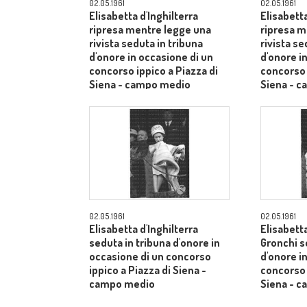
02.05.1961
02.05.1961
Elisabetta d'Inghilterra
Elisabetta
ripresa mentre legge una
ripresa m
rivista seduta in tribuna
rivista se
d'onore in occasione di un
d'onore i
concorso ippico a Piazza di
concorso 
Siena - campo medio
Siena - 
02.05.1961
02.05.1961
Elisabetta d'Inghilterra
Elisabetta
seduta in tribuna d'onore in
Gronchi s
occasione di un concorso
d'onore i
ippico a Piazza di Siena -
concorso 
campo medio
Siena - 