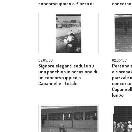
concorso ippico a Piazza di
concorso 
Siena - campo medio lungo
Siena - 
02.05.1961
02.05.1961
Signore eleganti sedute su
Persona s
una panchina in occasione di
e ripresa 
un concorso ippico a
piazzale 
Capannelle - totale
concorso 
Capannel
lungo