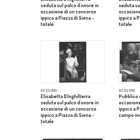
seduta sul palco d'onore in
seduta su
occasione di un concorso
occasione
ippico a Piazza di Siena -
ippico a P
totale
totale
02.05.1961
02.05.1961
Elisabetta D'Inghilterra
Pubblico s
seduta sul palco d'onore in
occasione
occasione di un concorso
ippico a P
ippico a Piazza di Siena -
campo m
totale