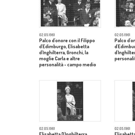
02.05.1961
02.05.1961
Palco d'onore con il Filippo
Palco d'on
d'Edimburgo, Elisabetta
d'Edimbur
d'Inghilterra, Gronchi, la
d'Inghilte
moglie Carla e altre
personal
personalità - campo medio
02.05.1961
02.05.1961
Elisabetta D'Inghilterra
Elisabetta