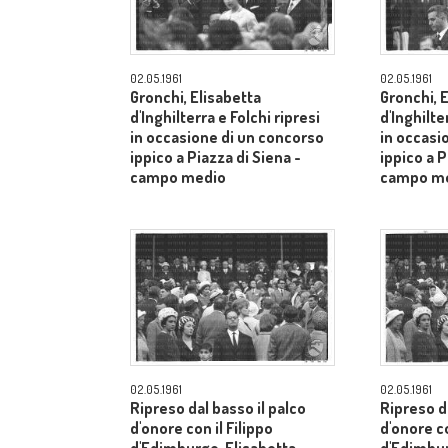
02.05.1961
02.05.1961
Gronchi, Elisabetta
Gronchi, 
d'Inghilterra e Folchi ripresi
d'Inghilte
in occasione di un concorso
in occasi
ippico a Piazza di Siena -
ippico a P
campo medio
campo m
02.05.1961
02.05.1961
Ripreso dal basso il palco
Ripreso da
d'onore con il Filippo
d'onore co