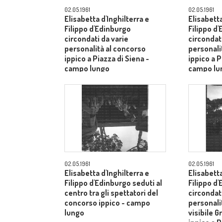
02.05.1961
02.05.1961
Elisabetta d'Inghilterra e
Elisabetta
Filippo d'Edinburgo
Filippo d
circondati da varie
circondati
personalità al concorso
personali
ippico a Piazza di Siena -
ippico a P
campo lungo
campo lu
02.05.1961
02.05.1961
Elisabetta d'Inghilterra e
Elisabetta
Filippo d'Edinburgo seduti al
Filippo d
centro tra gli spettatori del
circondati
concorso ippico - campo
personalit
lungo
visibile G